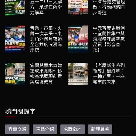
五十二甲三大解
～30分鐘交管疏
方 承諾任內全
散、行動網路同
力解套
步降速
音樂、市集、火
中元普度更環保
舞一次享受～東
～宜蘭推集中焚
北角外澳月夜邀
燒服務守護空氣
全台共度浪漫海
品質【影音直
岸夜
播】
宜蘭兒童木育建
【老屋新生系列
築成果亮眼～秘
報導】最終章：
密基地展現創意
一棟老屋，一座
與環境教育
城市的未來
熱門關鍵字
宜蘭交通
景點介紹
求職徵才
新興農業