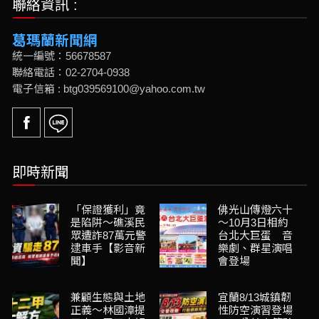
聯絡資訊 :
葛瑪蘭新聞網
統一編號：56678587
聯絡電話：02-2704-0938
電子信箱 : btg039569100@yahoo.com.tw
即時新聞
「保證獲利」竟
佛光山傳燈六十
是陷阱～礁溪民
～10月3日相約
眾遭詐87萬元警
台北大巨蛋 音
逮車手【影音新
樂劇、群星演唱
聞】
會登場
兼顧生態與土地
宜蘭8/13城鎮韌
正義～林國漳提
性防空演習登場