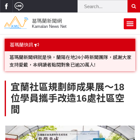
葛瑪蘭新聞網
Kamalan News Net
首頁
葛瑪蘭快訊
葛瑪蘭新聞網就是快，蘭陽在地24小時新聞團隊，感謝大家
支持愛戴，本網讀者點閱對象已逾20萬人!
蘭陽大代誌
歡迎廣告託播，刊頭或新聞欄位:圖片或影音檔可連結指定官
獨家新聞
政治焦點
網;詳洽各記者或聯繫：0910-259565洽詢。
立法院
選舉新聞
府會議題
宜蘭社區規劃師成果展～18
位學員攜手改造16處社區空
總統大選
溫馨關懷
黨政新聞
街坊大小事
間
親子活動
藝文走廊
立委選舉
府院動態
交通警消
民俗薪傳
時尚你我他
公益行善
縣市長選舉
地方大小事
休閒旅遊