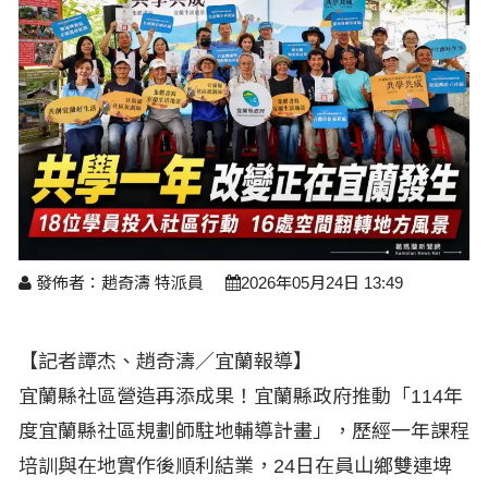
醫療養生
藝文展覽
溫馨關懷
議員民代選舉
校園動態
醫藥新訊
產業科技
時尚行業
專題講座
鄉鎮長村里長選舉
原住民動態
科技新知
我要爆料
衞生保健
美食料理
話說文史
五合一選舉
軍事新聞
網友爆料
活動專頁
產業招商
【博愛醫療公益服務隊】專欄
景點介紹
水色流光映城東～名家齊聚展藝風
讀者投稿
檢舉投訴
求職徵才
全國運動會
財經稅務
發佈者：趙奇濤 特派員
2026年05月24日 13:49
宜蘭國際童玩節
農林漁牧
宜蘭綠色博覽會
房產理財
【記者譚杰、趙奇濤／宜蘭報導】
宜蘭縣社區營造再添成果！宜蘭縣政府推動「114年
運動賽事
度宜蘭縣社區規劃師駐地輔導計畫」，歷經一年課程
培訓與在地實作後順利結業，24日在員山鄉雙連埤