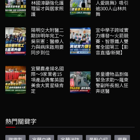
林國漳籲強化護
人愛跳舞》吸引
理留才與居家照
逾300人山林共
護
舞
陽明交大附醫二
宜中學子跨域實
期拚明年完工～
力爆發～火箭競
吳宗憲：醫療人
賽、智慧鐵人雙
力與病床啟用要
奪全國第三【影
同步到位
音直播/新聞】
宜蘭農產揚名國
際～9家業者15
男童遭物品割傷
項產品勇奪英國
緊急求助～羅東
美食大賞星級肯
警副所長抱人狂
定
奔送醫
熱門關鍵字
微電影
宜蘭交通
宜蘭消防
景點介紹
選舉