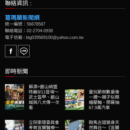
聯絡資訊 :
葛瑪蘭新聞網
統一編號：56678587
聯絡電話：02-2704-0938
電子信箱 : btg039569100@yahoo.com.tw
即時新聞
蘇澳×館山締盟
特展8/11登場～
童玩節倒數最後
武士盔甲、館山
一週～親子似顏
城與八犬傳一次
繪壓軸、閉幕抽
看
67.9萬汽車
立院衛環委員會
跑馬古道變身天
考察宜蘭醫療～
然舞台～《宜蘭