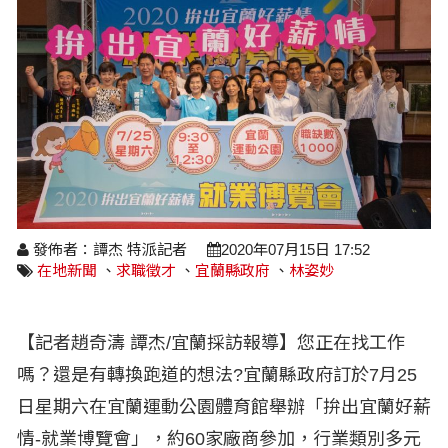
醫療養生
藝文展覽
溫馨關懷
議員民代選舉
校園動態
醫藥新訊
產業科技
時尚行業
專題講座
鄉鎮長村里長選舉
原住民動態
科技新知
我要爆料
衞生保健
美食料理
話說文史
五合一選舉
軍事新聞
網友爆料
活動專頁
產業招商
【博愛醫療公益服務隊】專欄
景點介紹
水色流光映城東～名家齊聚展藝風
讀者投稿
檢舉投訴
求職徵才
全國運動會
財經稅務
發佈者：譚杰 特派記者
2020年07月15日 17:52
在地新聞
、
求職徵才
、
宜蘭縣政府
、
林姿妙
宜蘭國際童玩節
農林漁牧
宜蘭綠色博覽會
房產理財
【記者趙奇濤 譚杰/宜蘭採訪報導】您正在找工作
運動賽事
嗎？還是有轉換跑道的想法?宜蘭縣政府訂於7月25
日星期六在宜蘭運動公園體育館舉辦「拚出宜蘭好薪
情-就業博覽會」，約60家廠商參加，行業類別多元