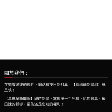
關於我們 :
在知識爆炸的現代，網路科技日新月異，【葛瑪蘭新聞網】就
是快！
【葛瑪蘭新聞網】即時新聞，掌握第一手訊息，給您最真、最
迅速的報導，最能滿足您知的權利！