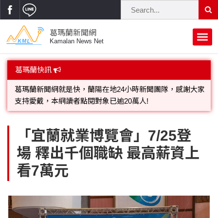
葛瑪蘭新聞網
Kamalan News Net
首頁
葛瑪蘭快訊
蘭陽大代誌
葛瑪蘭新聞網就是快，蘭陽在地24小時新聞團隊，感謝大家
支持愛戴，本網讀者點閱對象已逾20萬人!
獨家新聞
政治焦點
歡迎廣告託播，刊頭或新聞欄位:圖片或影音檔可連結指定官
立法院
選舉新聞
府會議題
「宜蘭就業博覽會」7/25登
網;詳洽各記者或聯繫：0910-259565洽詢。
場 釋出千個職缺 最高薪資上
總統大選
溫馨關懷
黨政新聞
街坊大小事
看7萬元
親子活動
藝文走廊
立委選舉
府院動態
交通警消
民俗薪傳
時尚你我他
公益行善
縣市長選舉
地方大小事
休閒旅遊