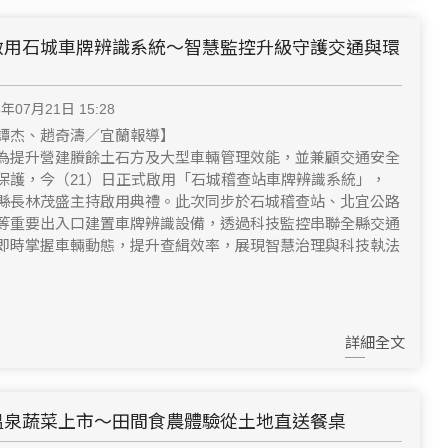
啟用石城車牌辨識系統～智慧監控升級守護交通與環
6年07月21日 15:28
譚杰、趙奇濤／宜蘭報導】
為提升營建賸餘土石方及大型車輛管理效能，並兼顧交通安全
保護，今（21）日正式啟用「石城稽查站車牌辨識系統」，
縣長林茂盛主持啟用典禮。此次同步於石城稽查站、北宜公路
等重要出入口建置車牌辨識設備，透過科技監控串聯全縣交通
即時掌握車輛動態，提升查緝效率，展現智慧治理與科技執法
詳細全文
溫泉蔬菜上市～田間食農體驗從土地直送餐桌