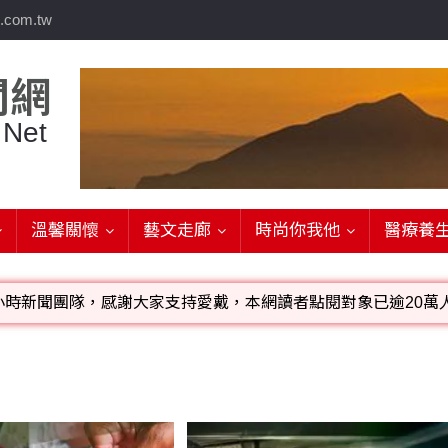
.com.tw
聞網
 Net
溫馨關懷
藝文走廊
時尚你我他
醫療養
小時新聞團隊，感謝大家支持愛戴，本網讀者點閱對象已逾20萬人
影音檔可連結指定官網;詳洽各記者或聯繫：0910-259565洽