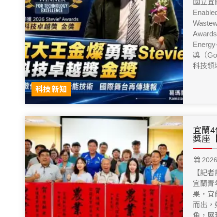
國立宜
Enabled
Waste
Awards 
Energy
獎（Go
科技領
科技新知
宜蘭
獎座
202
【記者
宜蘭青
果，宜
而出，
角，展