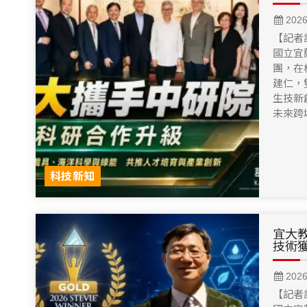
202
【記者
國立宜
團，在
建仁，
生技新
未來跨
科技新知
宜大教
技術
202
【記者