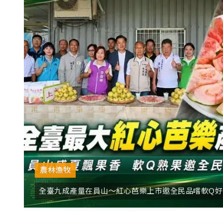
農林漁牧
全臺九成產量在員山～紅心芭樂上市邀全民品嚐軟Q好