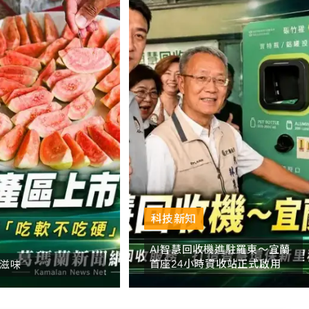
科技新知
AI智慧回收機進駐羅東～宜蘭
首座24小時資收站正式啟用
滋味