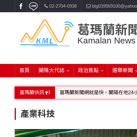
02-2704-0938
btg039569100@yahoo
葛瑪蘭新
Kamalan News
首頁
蘭陽大代誌
政治焦點
選舉新聞
葛瑪蘭新聞網就是快，蘭陽在地24
葛瑪蘭快訊
歡迎廣告託播，刊頭或新聞欄位:圖片或
產業科技