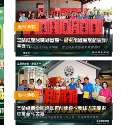
農林漁牧
宜蘭紅龍果雙冠出爐～冠軍果園展現蘭陽農
業實力
農林漁牧
宜蘭蜂農全國評鑑再創佳績～養蜂人家龍眼
蜜勇奪特等獎