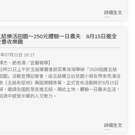
詳細全文
結樂活田園～250元體驗一日農夫 8月15日邀全
受豐收樂趣
6年07月21日 18:17
譚杰、趙奇濤／宜蘭報導】
公所21日上午於五結鄉農會蔬菜集貨場舉辦「2026稻趣五結
田園」活動宣傳記者會，由五結鄉立幼兒園小朋友帶來充滿活
歌《五結有促咪》舞蹈揭開序幕，正式宣布活動將於8月15日
場，邀請全國民眾走進五結、親近土地，體驗一日農夫生活，
稻浪中感受米鄉的人文魅力。
詳細全文