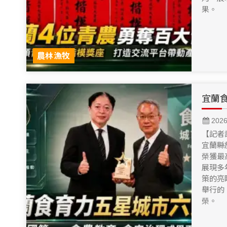
果。
農林漁牧
宜蘭
202
【記者
宜蘭縣
榮獲最
展現多
策的亮
舉行的
榮。