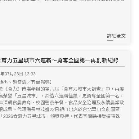
詳細全文
食育力五星城市六連霸～勇奪全國第一再創新紀錄
6年07月23日 13:33
譚杰、趙奇濤／宜蘭報導】
於《食力》傳媒舉辦的第六屆「食育力城市大調查」中，再度
高榮譽「五星城市」，締造六連霸佳績，更勇奪全國第一名，
年深耕食農教育、校園營養午餐、食品安全治理及永續農業政
眼成果。代理縣長林茂盛22日親自出席於台北華山文創園區
「2026食育力五星城市」頒獎典禮，代表宜蘭縣接受這項殊