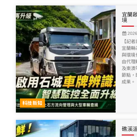
宜蘭
境
202
【記者
宜蘭縣
與環境
由代理
及東澳
節點，
成果。
科技新知
礁溪