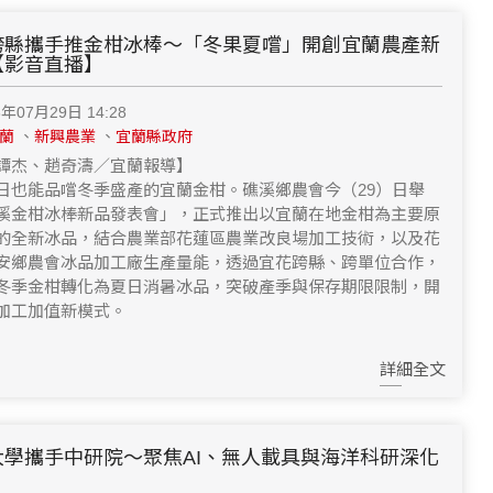
跨縣攜手推金柑冰棒～「冬果夏嚐」開創宜蘭農產新
【影音直播】
6年07月29日 14:28
蘭
、
新興農業
、
宜蘭縣政府
譚杰、趙奇濤／宜蘭報導】
日也能品嚐冬季盛產的宜蘭金柑。礁溪鄉農會今（29）日舉
溪金柑冰棒新品發表會」，正式推出以宜蘭在地金柑為主要原
的全新冰品，結合農業部花蓮區農業改良場加工技術，以及花
安鄉農會冰品加工廠生產量能，透過宜花跨縣、跨單位合作，
冬季金柑轉化為夏日消暑冰品，突破產季與保存期限限制，開
加工加值新模式。
詳細全文
大學攜手中研院～聚焦AI、無人載具與海洋科研深化