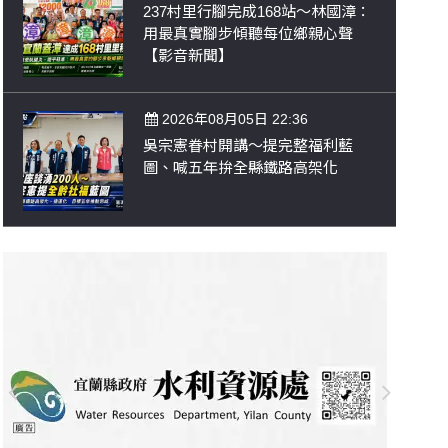
237村里行腳完成168站～林國漳：
用最真實腳步傾聽每位鄉親心聲
【影音新聞】
2026年08月05日 22:36
吳宗憲眷村開講～提完整福利藍
圖、喊五年拚全縣鐵路高架化