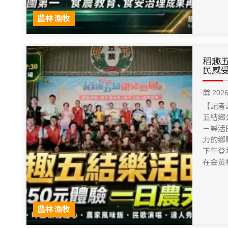
農林漁牧
稻趣五
民感
202
【記者
五結鄉
－樂活
力的鄉
下午登
在金黃
農林漁牧