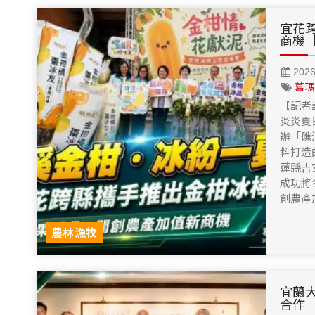
宜花
商機
202
葛瑪
【記者
炎炎夏
辦「礁
料打造
蓮縣吉
成功將
創農產
農林漁牧
宜蘭
合作