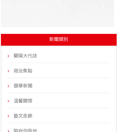
新聞類別
蘭陽大代誌
政治焦點
選舉新聞
溫馨關懷
藝文走廊
時尚你我他