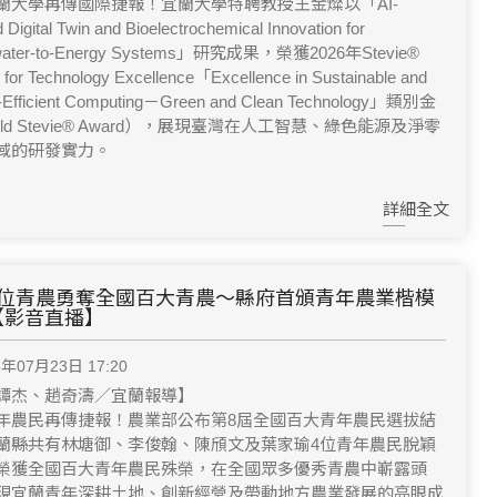
蘭大學再傳國際捷報！宜蘭大學特聘教授王金燦以「AI-
 Digital Twin and Bioelectrochemical Innovation for
water-to-Energy Systems」研究成果，榮獲2026年Stevie®
for Technology Excellence「Excellence in Sustainable and
-Efficient Computing－Green and Clean Technology」類別金
ld Stevie® Award），展現臺灣在人工智慧、綠色能源及淨零
域的研發實力。
詳細全文
4位青農勇奪全國百大青農～縣府首頒青年農業楷模
【影音直播】
6年07月23日 17:20
譚杰、趙奇濤／宜蘭報導】
年農民再傳捷報！農業部公布第8屆全國百大青年農民選拔結
蘭縣共有林塘御、李俊翰、陳頎文及葉家瑜4位青年農民脫穎
榮獲全國百大青年農民殊榮，在全國眾多優秀青農中嶄露頭
現宜蘭青年深耕土地、創新經營及帶動地方農業發展的亮眼成