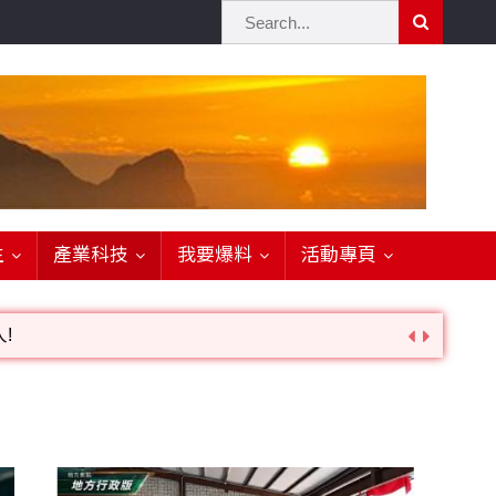
生
產業科技
我要爆料
活動專頁
!
詢。