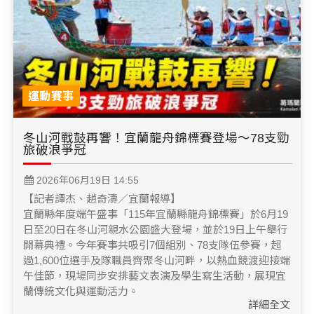
運動賽事
冬山河戰鼓再響！宜蘭龍舟錦標賽登場～78支勁
旅破浪爭冠
2026年06月19日 14:55
【記者譚杰、趙奇濤／宜蘭報導】
宜蘭縣年度端午盛事「115年宜蘭縣龍舟錦標賽」於6月19
日至20日在冬山河親水公園盛大登場，並於19日上午舉行
開幕典禮。今年賽事共吸引7個組別、78支隊伍參賽，超
過1,600位選手及隊職員齊聚冬山河畔，以熱血競渡迎接端
午佳節，現場同步安排藝文表演及學生寫生活動，展現宜
蘭傳統文化與運動活力。
詳細全文