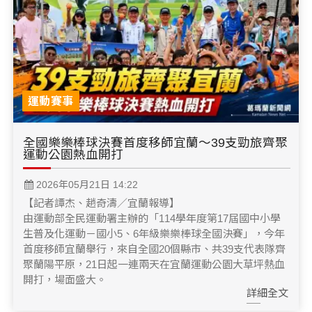
運動賽事
全國樂樂棒球決賽首度移師宜蘭～39支勁旅齊聚
運動公園熱血開打
2026年05月21日 14:22
【記者譚杰、趙奇濤／宜蘭報導】
由運動部全民運動署主辦的「114學年度第17屆國中小學
生普及化運動－國小5、6年級樂樂棒球全國決賽」，今年
首度移師宜蘭舉行，來自全國20個縣市、共39支代表隊齊
聚蘭陽平原，21日起一連兩天在宜蘭運動公園大草坪熱血
開打，場面盛大。
詳細全文