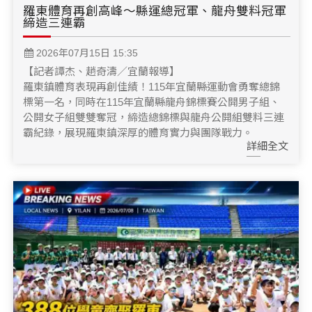
羅東體育再創高峰～縣運總冠軍、龍舟雙料冠軍
締造三連霸
2026年07月15日 15:35
【記者譚杰、趙奇濤／宜蘭報導】
羅東鎮體育表現再創佳績！115年宜蘭縣運動會勇奪總錦
標第一名，同時在115年宜蘭縣龍舟錦標賽公開男子組、
公開女子組雙雙奪冠，締造總錦標與龍舟公開組雙料三連
霸紀錄，展現羅東鎮深厚的體育實力與團隊戰力。
詳細全文