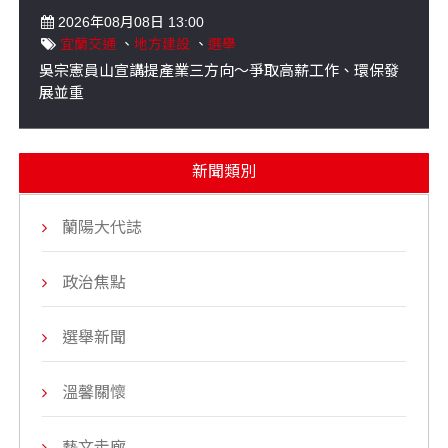
2026年08月08日 13:00
宜蘭交通
、
地方建設
、
選舉
吳宗憲員山宣講提產業三方向～爭取高薪工作、環保發
展並重
新聞類別
蘭陽大代誌
政治焦點
選舉新聞
溫馨關懷
藝文走廊