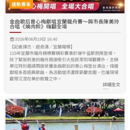
運動賽事
金曲歌后曾心梅獻唱宜蘭龍舟賽～與市長陳美玲
合唱《燒肉粽》嗨翻全場
2026年06月19日 16:40
【記者譚杰、趙奇濤／宜蘭報導】
115年宜蘭市龍舟錦標賽精彩賽事於端午佳節熱鬧登場，
除了緊張刺激的龍舟競速吸引大批民眾到場觀賽外，主辦
單位特別邀請兩度榮獲金曲歌后的曾心梅登台演出，接連
獻唱多首經典歌曲，為活動增添濃厚節慶氛圍，也讓現場
觀眾沉浸在美妙歌聲之中。
詳細全文