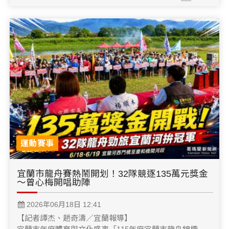
運動賽事
宜蘭市龍舟賽熱鬧開划！32隊競逐135萬元獎金
～曾心梅開唱助陣
2026年06月18日 12:41
【記者譚杰、趙奇濤／宜蘭報導】