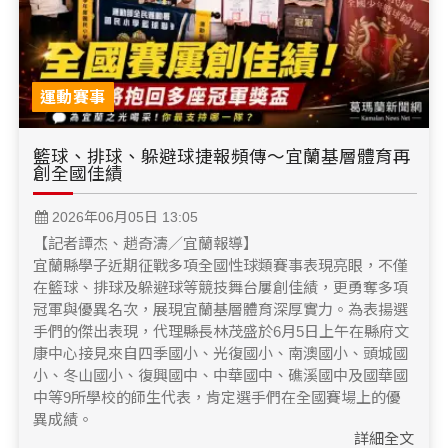
運動賽事
籃球、排球、躲避球捷報頻傳～宜蘭基層體育再
創全國佳績
2026年06月05日 13:05
【記者譚杰、趙奇濤／宜蘭報導】
宜蘭縣學子近期征戰多項全國性球類賽事表現亮眼，不僅
在籃球、排球及躲避球等競技舞台屢創佳績，更勇奪多項
冠軍與優異名次，展現宜蘭基層體育深厚實力。為表揚選
手們的傑出表現，代理縣長林茂盛於6月5日上午在縣府文
康中心接見來自四季國小、光復國小、南澳國小、頭城國
小、冬山國小、復興國中、中華國中、礁溪國中及國華國
中等9所學校的師生代表，肯定選手們在全國賽場上的優
異成績。
詳細全文