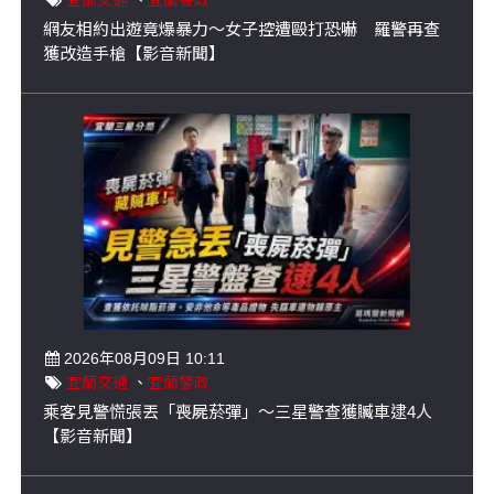
宜蘭交通
、
宜蘭警政
網友相約出遊竟爆暴力～女子控遭毆打恐嚇 羅警再查
獲改造手槍【影音新聞】
2026年08月09日 10:11
宜蘭交通
、
宜蘭警政
乘客見警慌張丟「喪屍菸彈」～三星警查獲贓車逮4人
【影音新聞】