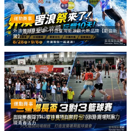
醫療養生
藝文展覽
溫馨關懷
議員民代選舉
校園動態
醫藥新訊
產業科技
時尚行業
專題講座
鄉鎮長村里長選舉
原住民動態
運動賽事
科技新知
我要爆料
衞生保健
美食料理
話說文史
五合一選舉
軍事新聞
外澳罟浪祭登場～打造臺灣衝浪觀光新品牌【影音新
聞】
網友爆料
活動專頁
產業招商
【博愛醫療公益服務隊】專欄
景點介紹
水色流光映城東～名家齊聚展藝風
讀者投稿
檢舉投訴
求職徵才
全國運動會
財經稅務
宜蘭國際童玩節
農林漁牧
宜蘭綠色博覽會
房產理財
運動賽事
運動賽事
三星鄉長盃3對3籃球賽熱血開打～70支勁旅齊聚展
現青春活力