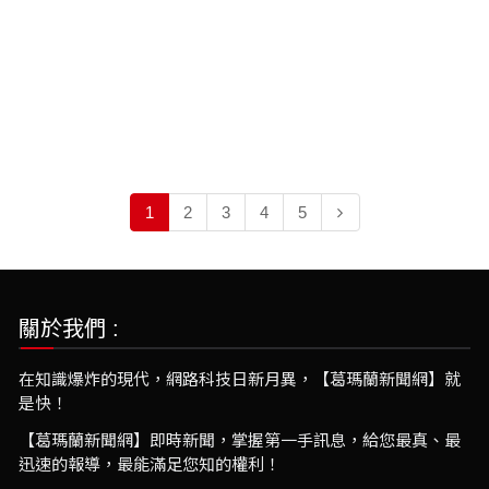
1
2
3
4
5
關於我們 :
在知識爆炸的現代，網路科技日新月異，【葛瑪蘭新聞網】就
是快！
【葛瑪蘭新聞網】即時新聞，掌握第一手訊息，給您最真、最
迅速的報導，最能滿足您知的權利！