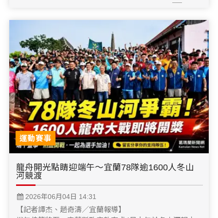
運動賽事
龍舟開光點睛迎端午～宜蘭78隊逾1600人冬山
河競渡
2026年06月04日 14:31
【記者譚杰、趙奇濤／宜蘭報導】