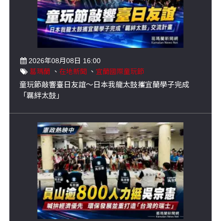
2026年08月08日 16:00
葛瑪蘭
、
在地新聞
、
宜蘭國際童玩節
童玩節敲響臺日友誼～日本我龍太鼓攜宜蘭學子完成
「羈絆太鼓」