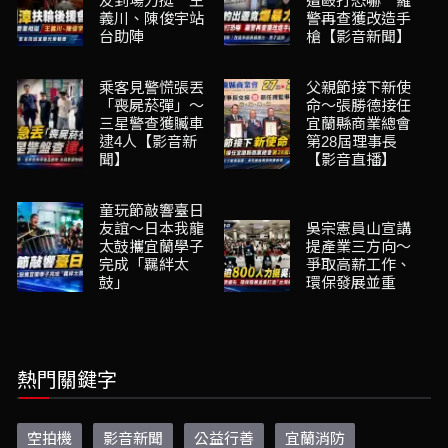
友到場力挺 王
遭毆打恐嚇 羅
義川、陳俊宇站
警再查獲改造手
台助陣
槍【影音新聞】
乘客見警慌張丟
父親節接下新使
「喪屍菸彈」～
命～張勝德接任
三星警查獲贓車
宜蘭縣商業總會
逮4人【影音新
第28屆理事長
聞】
【影音直播】
童玩節敲響臺日
友誼～日本我龍
吳宗憲員山宣講
太鼓攜宜蘭學子
提產業三方向～
完成「羈絆太
爭取高薪工作、
鼓」
環保發展並重
熱門關鍵字
空拍機
影音新聞
公益行善
宜蘭消防