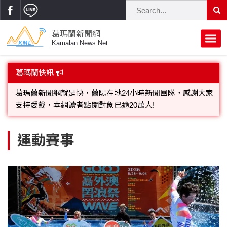
葛瑪蘭新聞網
Kamalan News Net
首頁
葛瑪蘭快訊
蘭陽大代誌
歡迎廣告託播，刊頭或新聞欄位:圖片或影音檔可連結指定官
網;詳洽各記者或聯繫：0910-259565洽詢。
獨家新聞
政治焦點
葛瑪蘭新聞網就是快，蘭陽在地24小時新聞團隊，感謝大家
立法院
選舉新聞
府會議題
運動賽事
支持愛戴，本網讀者點閱對象已逾20萬人!
總統大選
溫馨關懷
黨政新聞
街坊大小事
親子活動
藝文走廊
立委選舉
府院動態
交通警消
民俗薪傳
時尚你我他
公益行善
縣市長選舉
地方大小事
休閒旅遊