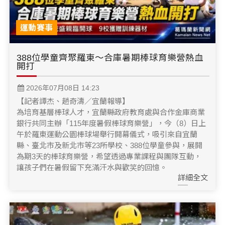
運動賽事
388位學童齊聚羅東～合庫暑期棒球育樂營熱血
開打
2026年07月08日 14:23
【記者譚杰、趙奇濤／宜蘭報導】
為培育基層棒球人才，宜蘭縣政府教育處與合作金庫商業
銀行共同主辦「115年度暑假棒球育樂營」，今（8）日上
午於羅東運動公園棒球場舉行開幕儀式，吸引來自宜蘭
縣、臺北市及新北市等23所學校、388位學童參與，展開
為期3天的棒球育樂營，希望透過專業課程與團隊互動，
讓孩子們在暑假留下充滿汗水與歡笑的回憶。
詳細全文