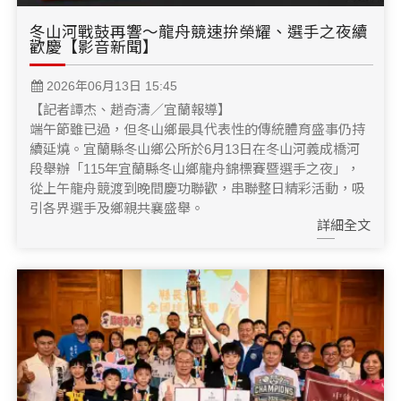
冬山河戰鼓再響～龍舟競速拚榮耀、選手之夜續
歡慶【影音新聞】
2026年06月13日 15:45
【記者譚杰、趙奇濤／宜蘭報導】
端午節雖已過，但冬山鄉最具代表性的傳統體育盛事仍持
續延燒。宜蘭縣冬山鄉公所於6月13日在冬山河義成橋河
段舉辦「115年宜蘭縣冬山鄉龍舟錦標賽暨選手之夜」，
從上午龍舟競渡到晚間慶功聯歡，串聯整日精彩活動，吸
引各界選手及鄉親共襄盛舉。
詳細全文