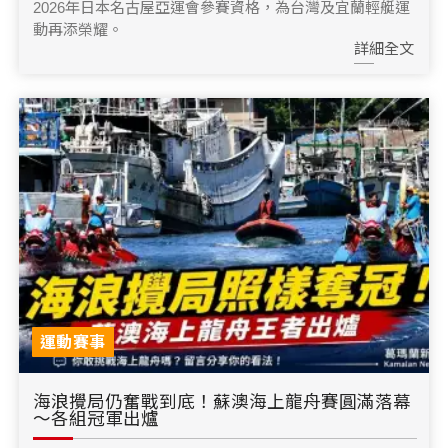
2026年日本名古屋亞運會參賽資格，為台灣及宜蘭輕艇運
動再添榮耀。
詳細全文
運動賽事
海浪攪局仍奮戰到底！蘇澳海上龍舟賽圓滿落幕
～各組冠軍出爐