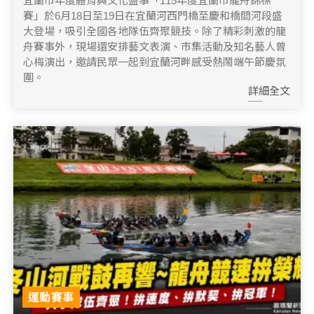
宜蘭市年度體育與文化盛事「115年度宜蘭市龍舟錦標
賽」於6月18日至19日在宜蘭河西門橋至慶和橋間河段盛
大登場，吸引全國各地隊伍齊聚競技。除了精彩刺激的龍
舟賽事外，現場還安排藝文表演、市集活動及知名藝人曾
心梅演出，邀請民眾一起到宜蘭河畔感受熱鬧端午節慶氛
圍。
詳細全文
運動賽事