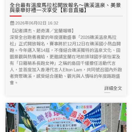
全台最有溫度馬拉松開放報名～礁溪溫泉、美景
與豪華好禮一次享受【影音直播】
2026年06月02日 16:32
【記者譚杰、趙奇濤／宜蘭報導】
深受全台跑者喜愛的年度運動盛事「2026礁溪溫泉馬拉
松」正式開放報名，賽事將於12月12日在礁溪國小熱血開
跑。今年邁入第14屆，不僅結合礁溪獨特的溫泉文化、田
園景觀與熱情補給，更邀請宜蘭在地前排球國手張怡潔及
有「日籍萌系長跑女神」之稱的島田千緩擔任活動代言
人，並首度加入香港代言人Elton Lam，共同號召國內外跑
者齊聚礁溪，感受結合運動、觀光與人情味的年度路跑盛
會。
詳細全文