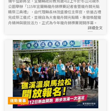
端午佳節將至，宜蘭縣政府教育處4日上午於冬山河親水
公園舉辦「115年宜蘭縣龍舟錦標賽記者會暨龍舟開光點
睛祭江典禮」，由代理縣長林茂盛擔任主祭官，依循古禮
完成祭江儀式，並親自為大會龍舟開光點睛，象徵喚醒龍
舟精神與競技活力，正式為今年龍舟錦標賽揭開序幕。
詳細全文
運動賽事