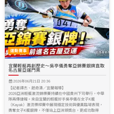
運動賽事
宜蘭輕艇再創歷史～吳亭儀勇奪亞錦賽銀牌直取
名古屋亞運門票
2026年06月21日 20:36
【記者譚杰、趙奇濤／宜蘭報導】
2026亞洲輕艇激流錦標賽持續在中國貴州下司舉行，中華
隊再傳捷報。來自宜蘭的輕艇好手吳亭儀在女子K艇
（Kayak）激流標桿賽中展現穩定技術與優異臨場表現，
勇奪女子K艇銀牌，不僅站上亞洲頒獎台，更成功取得