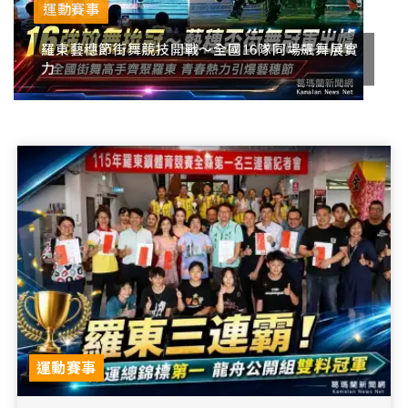
運動賽事
羅東藝穗節街舞競技開戰～全國16隊同場飆舞展實
力
運動賽事