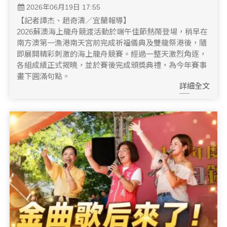
2026年06月19日 17:55
【記者譚杰、趙奇濤／宜蘭報導】
2026蘇澳海上龍舟競渡活動於端午佳節熱鬧登場，稍早在
南方澳第一漁港南天宮前完成祈福儀典及雙龍祭港後，隨
即展開精彩刺激的海上龍舟競賽。經過一整天激烈角逐，
各組成績正式揭曉，並於賽後完成頒獎典禮，為今年賽事
畫下圓滿句點。
詳細全文