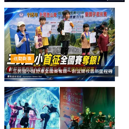
運動賽事
三民國小越野車全國賽奪銀～創宜蘭校園新里程碑