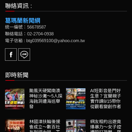
聯絡資訊 :
葛瑪蘭新聞網
統一編號：56678587
聯絡電話：02-2704-0938
電子信箱 : btg039569100@yahoo.com.tw
即時新聞
颱風天硬闖南澳
AI短影音是門好
神秘沙灘～5人探
生意？宜蘭親子
海蝕洞遭海巡舉
實作課8/15帶你
發
從觀看變創作者
林國漳扶輪後援
網友相約出遊竟
會成立～數百社
爆暴力～女子控