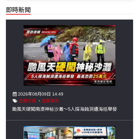
即時新聞
2026年08月09日 14:49
宜蘭交通
、
宜蘭警政
颱風天硬闖南澳神秘沙灘～5人探海蝕洞遭海巡舉發