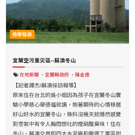
檢舉投訴
宜蘭空污重災區--蘇澳冬山
在地新聞
、
宜蘭縣政府
、
陳金德
【記者譚杰/蘇澳採訪報導】
原來住在台北的吳小姐因為孩子在宜蘭冬山實
驗小學慈心華德福就讀，抱著期待的心情移居
好山好水的宜蘭冬山，殊料沒幾天就隱然感覺
到空氣中有令人胸悶想吐的煙硝酸臭味！住在
冬山、蘇澳交界即四大水泥廠和龍德工業區附