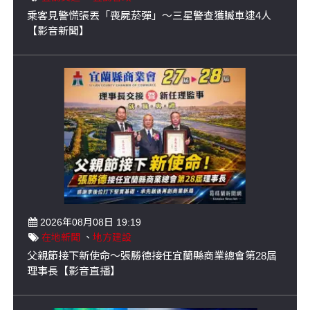
乘客見警慌張丟「喪屍菸彈」～三星警查獲贓車逮4人
【影音新聞】
2026年08月08日 19:19
在地新聞
、
地方建設
父親節接下新使命～張勝德接任宜蘭縣商業總會第28屆
理事長【影音直播】