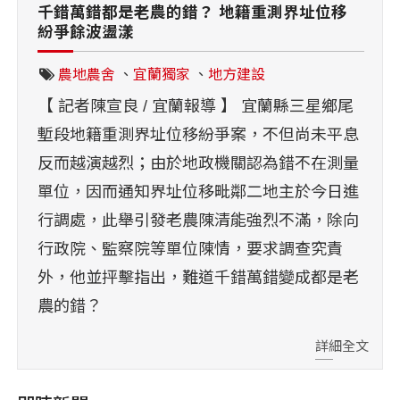
千錯萬錯都是老農的錯？ 地籍重測界址位移
紛爭餘波盪漾
農地農舍
、
宜蘭獨家
、
地方建設
【 記者陳宣良 / 宜蘭報導 】 宜蘭縣三星鄉尾
塹段地籍重測界址位移紛爭案，不但尚未平息
反而越演越烈；由於地政機關認為錯不在測量
單位，因而通知界址位移毗鄰二地主於今日進
行調處，此舉引發老農陳清能強烈不滿，除向
行政院、監察院等單位陳情，要求調查究責
外，他並抨擊指出，難道千錯萬錯變成都是老
農的錯？
詳細全文