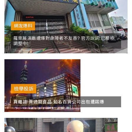
網友爆料
羅東展演廳遭爆對身障者不友善? 官方說詞:已積極
調整中!
檢舉投訴
真離譜!賣過期食品 知名百貨公司出包遭踢爆