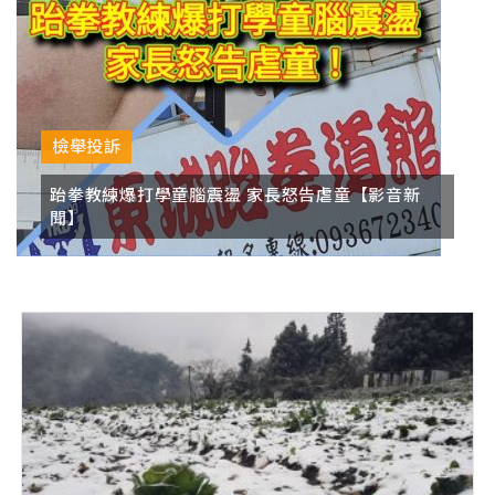
檢舉投訴
跆拳教練爆打學童腦震盪 家長怒告虐童【影音新
聞】