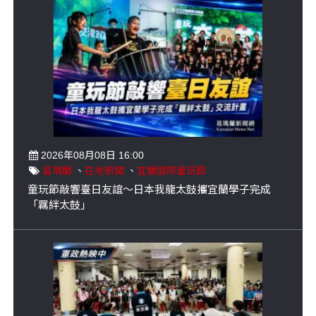
2026年08月08日 16:00
葛瑪蘭
、
在地新聞
、
宜蘭國際童玩節
童玩節敲響臺日友誼～日本我龍太鼓攜宜蘭學子完成
「羈絆太鼓」