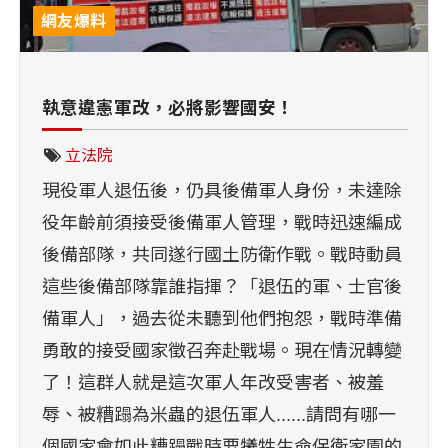
網友爆料
執意違憲軍改，必將影響國安！
立法院
現役軍人退伍後，仍具後備軍人身份，未達除
役年齡前須接受後備軍人管理，戰時迅速編成
後備部隊，共同遂行國土防衛作戰。戰時動員
這些後備部隊靠誰指揮？「退伍的軍、士官後
備軍人」，過去從未聽到他們抱怨，戰時準備
勇敢的接受國家徵召奔赴戰場。現在情況轉變
了！這群人就是這次軍人年改受害者、被羞
辱、被糟蹋為米蟲的退伍軍人......請問有哪一
個國家會如此糟蹋戰時要犧牲生命保衛家園的