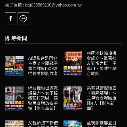
電子信箱 : btg039569100@yahoo.com.tw
即時新聞
林國漳扶輪後援
AI短影音是門好
會成立～數百社
生意？宜蘭親子
友到場力挺 王
實作課8/15帶你
義川、陳俊宇站
從觀看變創作者
台助陣
網友相約出遊竟
乘客見警慌張丟
爆暴力～女子控
「喪屍菸彈」～
遭毆打恐嚇 羅
三星警查獲贓車
警再查獲改造手
逮4人【影音新
槍【影音新聞】
聞】
父親節接下新使
童玩節敲響臺日