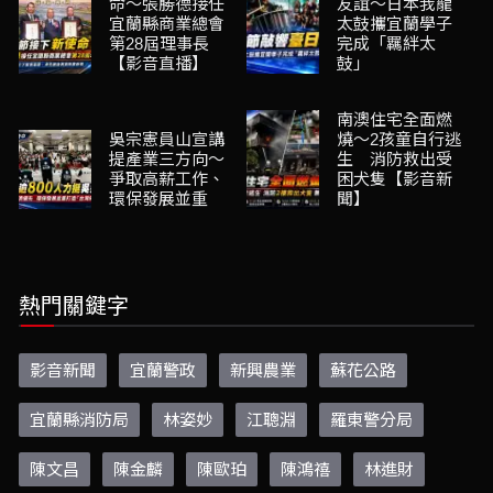
命～張勝德接任
友誼～日本我龍
宜蘭縣商業總會
太鼓攜宜蘭學子
第28屆理事長
完成「羈絆太
【影音直播】
鼓」
南澳住宅全面燃
吳宗憲員山宣講
燒～2孩童自行逃
提產業三方向～
生 消防救出受
爭取高薪工作、
困犬隻【影音新
環保發展並重
聞】
熱門關鍵字
影音新聞
宜蘭警政
新興農業
蘇花公路
宜蘭縣消防局
林姿妙
江聰淵
羅東警分局
陳文昌
陳金麟
陳歐珀
陳鴻禧
林進財