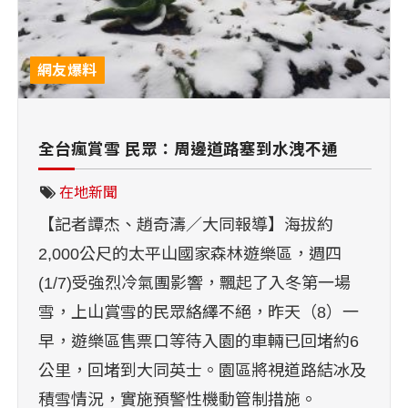
網友爆料
全台瘋賞雪 民眾：周邊道路塞到水洩不通
在地新聞
【記者譚杰、趙奇濤／大同報導】海拔約
2,000公尺的太平山國家森林遊樂區，週四
(1/7)受強烈冷氣團影響，飄起了入冬第一場
雪，上山賞雪的民眾絡繹不絕，昨天（8）一
早，遊樂區售票口等待入園的車輛已回堵約6
公里，回堵到大同英士。園區將視道路結冰及
積雪情況，實施預警性機動管制措施。