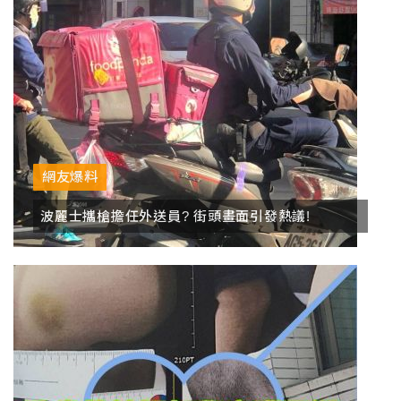
網友爆料
波麗士攜槍擔任外送員? 街頭畫面引發熱議!