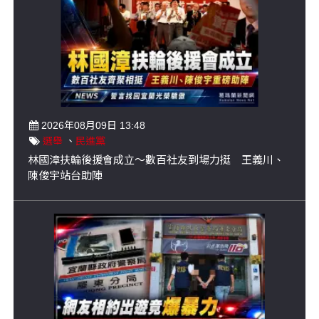
2026年08月09日 13:48
選舉
、
民進黨
林國漳扶輪後援會成立～數百社友到場力挺 王義川、
陳俊宇站台助陣