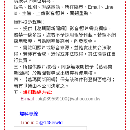
醫療養生
藝文展覽
請按以下欄位填寫：
溫馨關懷
議員民代選舉
校園動態
姓名、性別、聯絡電話、所在縣市、Email、Line
醫藥新訊
產業科技
時尚行業
id、主旨、上傳影音/照片、問題重點。
專題講座
鄉鎮長村里長選舉
原住民動態
爆料投訴聲明：
科技新知
我要爆料
衞生保健
美食料理
話說文史
一、提供【葛瑪蘭新聞網】影音/照片需為獨家，
五合一選舉
軍事新聞
嚴禁一稿多投，違者不予採用報導刊載。若經本網
網友爆料
活動專頁
產業招商
【博愛醫療公益服務隊】專欄
景點介紹
水色流光映城東～名家齊聚展藝風
採用報導，且點閱率最高者，酌發獎金。
二、需註明照片或影音來源，並確實出於合法取
讀者投稿
檢舉投訴
求職徵才
得，若涉有合成、造假或非法取得，其法律責任自
行負責。
全國運動會
財經稅務
三、所提供照片/影音，同意無限期授予【葛瑪蘭
新聞網】於新聞報導或出版專有使用權。
宜蘭國際童玩節
四、【葛瑪蘭新聞網】保有該稿件刊登與否權利；
農林漁牧
若有爭議由本公司決定之。
五、
爆料聯絡方式:
宜蘭綠色博覽會
房產理財
E-mail
:
btg039569100@yahoo.com.tw
運動賽事
爆料專線
Line id：
@148eiwld