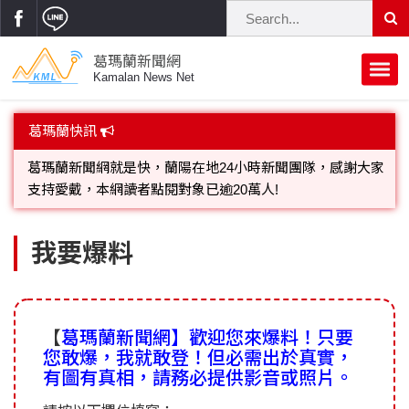
葛瑪蘭新聞網
Kamalan News Net
首頁
葛瑪蘭快訊
蘭陽大代誌
歡迎廣告託播，刊頭或新聞欄位:圖片或影音檔可連結指定官
網;詳洽各記者或聯繫：0910-259565洽詢。
獨家新聞
政治焦點
葛瑪蘭新聞網就是快，蘭陽在地24小時新聞團隊，感謝大家
立法院
選舉新聞
府會議題
我要爆料
支持愛戴，本網讀者點閱對象已逾20萬人!
總統大選
溫馨關懷
黨政新聞
街坊大小事
親子活動
藝文走廊
立委選舉
府院動態
交通警消
【
葛瑪蘭新聞網】歡迎您來爆料！只要
您敢爆，我就敢登！但必需出於真實，
民俗薪傳
時尚你我他
公益行善
縣市長選舉
地方大小事
有圖有真相，請務必提供影音或照片。
休閒旅遊