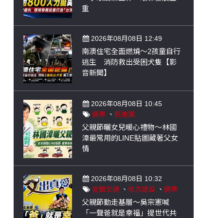
重
2026年08月08日 12:49
南澳住宅全面燃燒～2孩童自行
逃生 消防救出受困犬隻【影
音新聞】
2026年08月08日 10:45
選舉
、
民進黨
父親節曬女兒暖心禮物～林國
漳最常用的LINE貼圖藏著父女
情
2026年08月08日 10:32
宜蘭交通
、
地方建設
、
選舉
父親節勤走基層～吳宗憲喊
「一聲爸就是幸福」提世代共