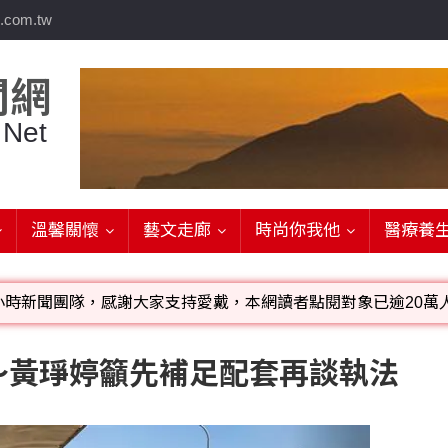
.com.tw
聞網
 Net
溫馨關懷
藝文走廊
時尚你我他
醫療養
小時新聞團隊，感謝大家支持愛戴，本網讀者點閱對象已逾20萬人
影音檔可連結指定官網;詳洽各記者或聯繫：0910-259565洽
～黃琤婷籲先補足配套再談執法