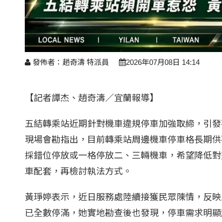
發佈者：趙奇濤 特派員
2026年07月08日 14:14
【記者譚杰、趙奇濤／宜蘭報導】
五結轉乘站近期針對機車違規停車加強取締，引發
現場會勘指出，目前轉乘站周邊機車停車格長期供
採錯位停放或一格停放二、三輛機車，希望降低對
車配套，再檢討執法方式。
黃琤婷表示，近日服務處陸續接獲民眾陳情，反映
已全數停滿，她實地勘查後也發現，停車需求明顯