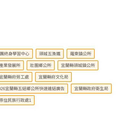
團終身學習中心
頭城五漁鐵
羅東鎮公所
產業發展所
壯圍鄉公所
宜蘭縣頭城鎮公所
宜蘭縣府勞工處
宜蘭縣府文化局
026宜蘭縣五結鄉公所快速連結廣告
宜蘭縣政府衛生局
原住民族行政處1