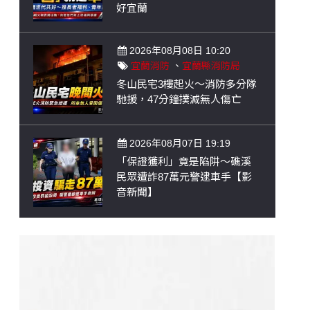
好宜蘭
2026年08月08日 10:20
宜蘭消防
、
宜蘭縣消防局
冬山民宅3樓起火～消防多分隊
馳援，47分鐘撲滅無人傷亡
2026年08月07日 19:19
「保證獲利」竟是陷阱～礁溪
民眾遭詐87萬元警逮車手【影
音新聞】