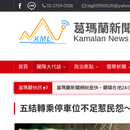
02-2704-0938
btg039569100@yahoo
葛瑪蘭新
Kamalan News
首頁
蘭陽大代誌
政治焦點
選舉新聞
葛瑪蘭快訊
葛瑪蘭新聞網就是快，蘭陽在地24
歡迎廣告託播，刊頭或新聞欄位:圖片或
五結轉乘停車位不足惹民怨