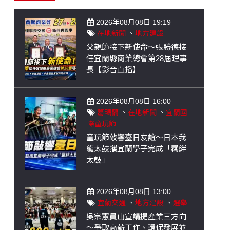
2026年08月08日 19:19
在地新聞
、
地方建設
父親節接下新使命～張勝德接
任宜蘭縣商業總會第28屆理事
長【影音直播】
2026年08月08日 16:00
葛瑪蘭
、
在地新聞
、
宜蘭國
際童玩節
童玩節敲響臺日友誼～日本我
龍太鼓攜宜蘭學子完成「羈絆
太鼓」
2026年08月08日 13:00
宜蘭交通
、
地方建設
、
選舉
吳宗憲員山宣講提產業三方向
～爭取高薪工作、環保發展並