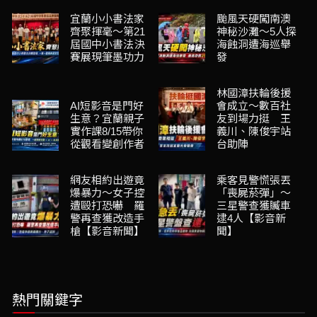
宜蘭小小書法家
颱風天硬闖南澳
齊聚揮毫～第21
神秘沙灘～5人探
屆國中小書法決
海蝕洞遭海巡舉
賽展現筆墨功力
發
林國漳扶輪後援
AI短影音是門好
會成立～數百社
生意？宜蘭親子
友到場力挺 王
實作課8/15帶你
義川、陳俊宇站
從觀看變創作者
台助陣
網友相約出遊竟
乘客見警慌張丟
爆暴力～女子控
「喪屍菸彈」～
遭毆打恐嚇 羅
三星警查獲贓車
警再查獲改造手
逮4人【影音新
槍【影音新聞】
聞】
熱門關鍵字