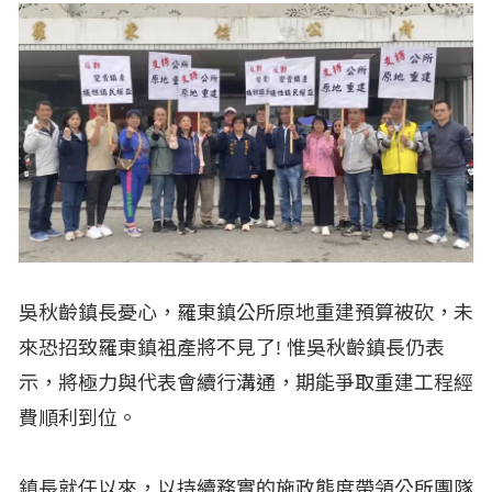
吳秋齡鎮長憂心，羅東鎮公所原地重建預算被砍，未
來恐招致羅東鎮袓產將不見了! 惟吳秋齡鎮長仍表
示，將極力與代表會續行溝通，期能爭取重建工程經
費順利到位。
鎮長就任以來，以持續務實的施政態度帶領公所團隊