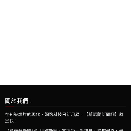
關於我們 :
在知識爆炸的現代，網路科技日新月異，【葛瑪蘭新聞網】就
是快！
【葛瑪蘭新聞網】即時新聞，掌握第一手訊息，給您最真、最