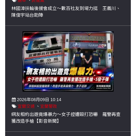
選舉
、
民進黨
林國漳扶輪後援會成立～數百社友到場力挺 王義川、
陳俊宇站台助陣
2026年08月09日 10:14
宜蘭交通
、
宜蘭警政
網友相約出遊竟爆暴力～女子控遭毆打恐嚇 羅警再查
獲改造手槍【影音新聞】