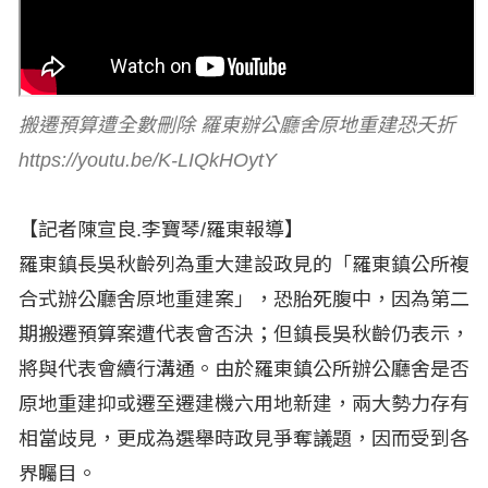
搬遷預算遭全數刪除 羅東辦公廳舍原地重建恐夭折
https://youtu.be/K-LIQkHOytY
【記者陳宣良.李寶琴/羅東報導】
羅東鎮長吳秋齡列為重大建設政見的「羅東鎮公所複
合式辦公廳舍原地重建案」，恐胎死腹中，因為第二
期搬遷預算案遭代表會否決；但鎮長吳秋齡仍表示，
將與代表會續行溝通。由於羅東鎮公所辦公廳舍是否
原地重建抑或遷至遷建機六用地新建，兩大勢力存有
相當歧見，更成為選舉時政見爭奪議題，因而受到各
界矚目。