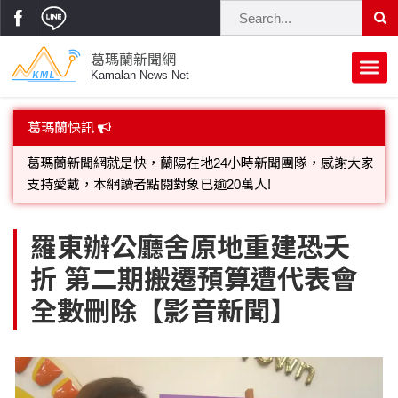
葛瑪蘭新聞網
Kamalan News Net
首頁
葛瑪蘭快訊
蘭陽大代誌
歡迎廣告託播，刊頭或新聞欄位:圖片或影音檔可連結指定官
網;詳洽各記者或聯繫：0910-259565洽詢。
獨家新聞
政治焦點
葛瑪蘭新聞網就是快，蘭陽在地24小時新聞團隊，感謝大家
立法院
選舉新聞
府會議題
羅東辦公廳舍原地重建恐夭
支持愛戴，本網讀者點閱對象已逾20萬人!
折 第二期搬遷預算遭代表會
總統大選
溫馨關懷
黨政新聞
街坊大小事
全數刪除【影音新聞】
親子活動
藝文走廊
立委選舉
府院動態
交通警消
民俗薪傳
時尚你我他
公益行善
縣市長選舉
地方大小事
休閒旅遊