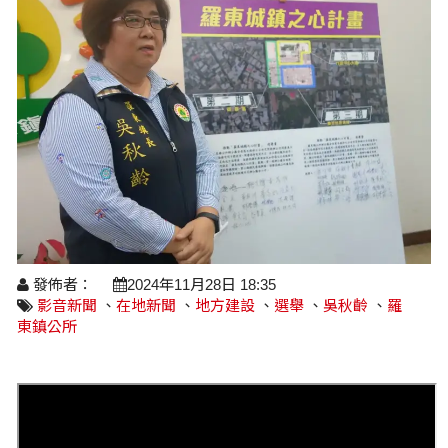
醫療養生
藝文展覽
溫馨關懷
議員民代選舉
校園動態
醫藥新訊
產業科技
時尚行業
專題講座
鄉鎮長村里長選舉
原住民動態
科技新知
我要爆料
衞生保健
美食料理
話說文史
五合一選舉
軍事新聞
網友爆料
活動專頁
產業招商
【博愛醫療公益服務隊】專欄
景點介紹
水色流光映城東～名家齊聚展藝風
讀者投稿
檢舉投訴
求職徵才
全國運動會
財經稅務
宜蘭國際童玩節
農林漁牧
發佈者：
2024年11月28日 18:35
影音新聞
、
在地新聞
、
地方建設
、
選舉
、
吳秋齡
、
羅
宜蘭綠色博覽會
房產理財
東鎮公所
運動賽事