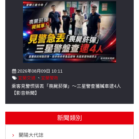
2026年08月09日 10:11
宜蘭交通
、
宜蘭警政
乘客見警慌張丟「喪屍菸彈」～三星警查獲贓車逮4人
【影音新聞】
新聞類別
蘭陽大代誌