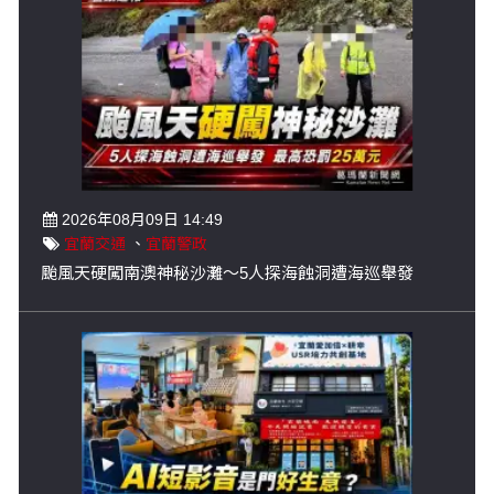
2026年08月09日 14:49
宜蘭交通
、
宜蘭警政
颱風天硬闖南澳神秘沙灘～5人探海蝕洞遭海巡舉發