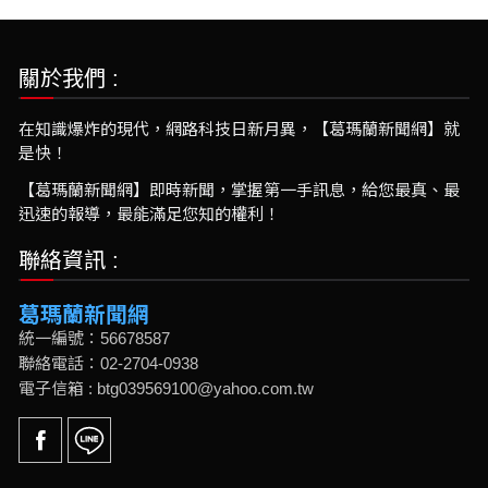
關於我們 :
在知識爆炸的現代，網路科技日新月異，【葛瑪蘭新聞網】就
是快！
【葛瑪蘭新聞網】即時新聞，掌握第一手訊息，給您最真、最
迅速的報導，最能滿足您知的權利！
聯絡資訊 :
葛瑪蘭新聞網
統一編號：56678587
聯絡電話：02-2704-0938
電子信箱 : btg039569100@yahoo.com.tw