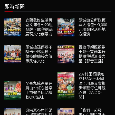
即時新聞
宜蘭敬好生活再
頭城鎮公所送振
登文博會～20組
興大禮包～3,000
品牌、80件選品
元現金盼活絡地
展現文化創意力
方經濟
頭城搶孤停辦不
百歲母親照顧數
喊卡～綁孤棧、
十載～宜蘭孝行
競技體驗接力傳
楷模傳遞溫暖力
承民俗文化
量【影音直播】
237村里行腳完
成168站～林國
全臺九成產量在
漳：用最真實腳
員山～紅心芭樂
步傾聽每位鄉親
上市邀全民品嚐
心聲【影音新
軟Q好滋味
聞】
吳宗憲眷村開講
「我們一起發
～提完整福利藍
光」失親兒基金