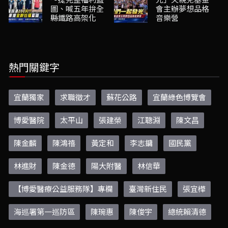
圖、喊五年拚全
會主辦夢想品格
縣鐵路高架化
音樂營
熱門關鍵字
宜蘭獨家
求職徵才
蘇花公路
宜蘭綠色博覽會
博愛醫院
太平山
張建榮
江聰淵
陳文昌
陳金麟
陳鴻禧
黃定和
李志鏞
國民黨
林進財
陳金德
陽大附醫
林信華
【博愛醫療公益服務隊】專欄
臺灣新住民
張宜樺
海巡署第一巡防區
陳琬惠
陳俊宇
總統賴清德