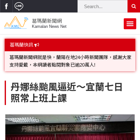
葛瑪蘭新聞網
Kamalan News Net
首頁
葛瑪蘭快訊
蘭陽大代誌
葛瑪蘭新聞網就是快，蘭陽在地24小時新聞團隊，感謝大家
支持愛戴，本網讀者點閱對象已逾20萬人!
獨家新聞
政治焦點
歡迎廣告託播，刊頭或新聞欄位:圖片或影音檔可連結指定官
立法院
選舉新聞
府會議題
丹娜絲颱風逼近～宜蘭七日
網;詳洽各記者或聯繫：0910-259565洽詢。
照常上班上課
總統大選
溫馨關懷
黨政新聞
街坊大小事
親子活動
藝文走廊
立委選舉
府院動態
交通警消
民俗薪傳
時尚你我他
公益行善
縣市長選舉
地方大小事
休閒旅遊