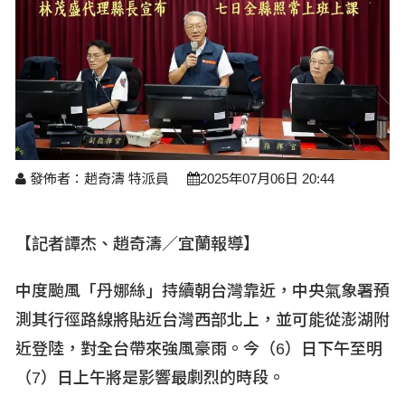
醫療養生
藝文展覽
溫馨關懷
議員民代選舉
校園動態
醫藥新訊
產業科技
時尚行業
專題講座
鄉鎮長村里長選舉
原住民動態
科技新知
我要爆料
衞生保健
美食料理
話說文史
五合一選舉
軍事新聞
網友爆料
活動專頁
產業招商
【博愛醫療公益服務隊】專欄
景點介紹
水色流光映城東～名家齊聚展藝風
讀者投稿
檢舉投訴
求職徵才
發佈者：趙奇濤 特派員
2025年07月06日 20:44
全國運動會
財經稅務
【記者譚杰、趙奇濤／宜蘭報導】
宜蘭國際童玩節
農林漁牧
中度颱風「丹娜絲」持續朝台灣靠近，中央氣象署預
宜蘭綠色博覽會
房產理財
測其行徑路線將貼近台灣西部北上，並可能從澎湖附
運動賽事
近登陸，對全台帶來強風豪雨。今（6
）日下午至明
（7
）日上午將是影響最劇烈的時段。