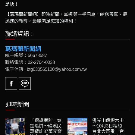
是快！
【葛瑪蘭新聞網】即時新聞，掌握第一手訊息，給您最真、最
迅速的報導，最能滿足您知的權利！
聯絡資訊 :
葛瑪蘭新聞網
統一編號：56678587
聯絡電話：02-2704-0938
電子信箱 : btg039569100@yahoo.com.tw
即時新聞
「保證獲利」竟
佛光山傳燈六十
是陷阱～礁溪民
～10月3日相約
眾遭詐87萬元警
台北大巨蛋 音