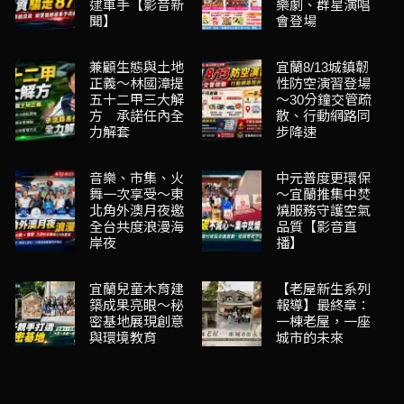
逮車手【影音新
樂劇、群星演唱
聞】
會登場
兼顧生態與土地
宜蘭8/13城鎮韌
正義～林國漳提
性防空演習登場
五十二甲三大解
～30分鐘交管疏
方 承諾任內全
散、行動網路同
力解套
步降速
音樂、市集、火
中元普度更環保
舞一次享受～東
～宜蘭推集中焚
北角外澳月夜邀
燒服務守護空氣
全台共度浪漫海
品質【影音直
岸夜
播】
宜蘭兒童木育建
【老屋新生系列
築成果亮眼～秘
報導】最終章：
密基地展現創意
一棟老屋，一座
與環境教育
城市的未來