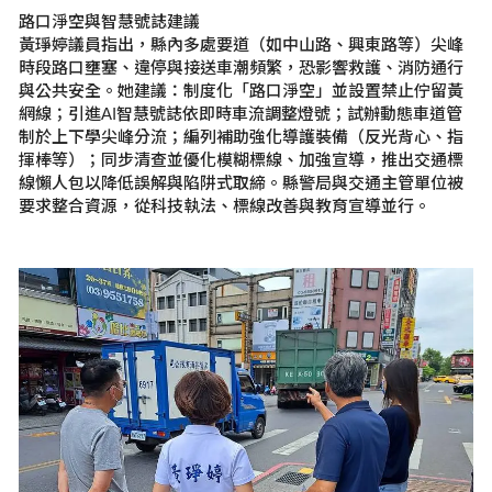
路口淨空與智慧號誌建議
黃琤婷議員指出，縣內多處要道（如中山路、興東路等）尖峰
時段路口壅塞、違停與接送車潮頻繁，恐影響救護、消防通行
與公共安全。她建議：制度化「路口淨空」並設置禁止佇留黃
網線；引進AI
智慧號誌依即時車流調整燈號；試辦動態車道管
制於上下學尖峰分流；編列補助強化導護裝備（反光背心、指
揮棒等）；同步清查並優化模糊標線、加強宣導，推出交通標
線懶人包以降低誤解與陷阱式取締。縣警局與交通主管單位被
要求整合資源，從科技執法、標線改善與教育宣導並行。