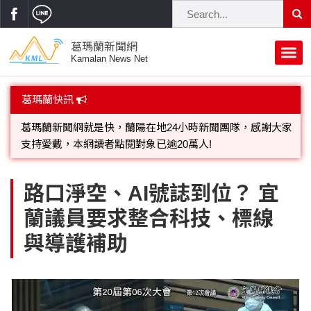
葛瑪蘭新聞網
Kamalan News Net
首頁
葛瑪蘭快訊
蘭陽大代誌
葛瑪蘭新聞網就是快，蘭陽在地24小時新聞團隊，感謝大家
支持愛戴，本網讀者點閱對象已逾20萬人!
獨家新聞
政治焦點
歡迎廣告託播，刊頭或新聞欄位:圖片或影音檔可連結指定官
立法院
選舉新聞
府會議題
路口淨空、AI號誌到位？ 宜
網;詳洽各記者或聯繫：0910-259565洽詢。
蘭議員要求整合科技、標線
總統大選
溫馨關懷
黨政新聞
街坊大小事
與導護補助
親子活動
藝文走廊
立委選舉
府院動態
交通警消
民俗薪傳
時尚你我他
公益行善
縣市長選舉
地方大小事
休閒旅遊