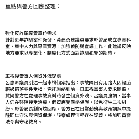
重點與警方回應整理：
強化反詐騙專責單位需求
針對近年詐騙案件頻發，黃建勇建議員要求縣警局成立專責科
室，集中人力與專業資源，加強偵防與宣導工作。此建議反映
地方要求以專業化、制度化方式面對詐騙犯罪的期待。
車禍後當事人個資外洩疑慮
呂惠卿議員引述一起車禍個案指出：事故隔日有用路人因輪胎
輾過遺落零件受損，竟能聯絡到前一日車禍當事人要求賠償，
質疑警方在處理事故資料時發生個資外洩。呂議員強調，當事
人仍在醫院接受治療，個資應受嚴格保護，以免衍生二次糾
紛。縣警局長劉炯炫回應，警方已在日常勤務與教育訓練中提
醒同仁守法與個資保護，該案處理流程存在疑義，將加強員警
法令與守秘教育。