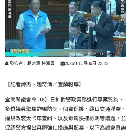
醫療養生
藝文展覽
溫馨關懷
議員民代選舉
校園動態
醫藥新訊
產業科技
時尚行業
專題講座
鄉鎮長村里長選舉
原住民動態
科技新知
我要爆料
衞生保健
美食料理
話說文史
五合一選舉
軍事新聞
網友爆料
活動專頁
產業招商
【博愛醫療公益服務隊】專欄
景點介紹
水色流光映城東～名家齊聚展藝風
讀者投稿
檢舉投訴
求職徵才
發佈者：趙奇濤 特派員
2025年11月06日 22:22
全國運動會
財經稅務
宜蘭國際童玩節
農林漁牧
【記者譚杰、趙奇濤／宜蘭報導】
宜蘭綠色博覽會
房產理財
宜蘭縣議會今（6
）日針對警政業務進行專案質詢，
運動賽事
多位議員聚焦詐騙防制、個資保護、路口交通淨空、
違規改裝大卡車查緝、以及毒駕快速檢測等議題，並
促請警方提出具體強化措施與配套。以下為議會質詢