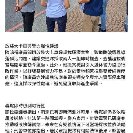
改裝大卡車與警力彈性建議
陳鴻禧議員關切改裝大卡車違規載運廢棄物，致道路破壞與掉
落髒污問題，建議交通隊採取兩人一組即時攔查、查獲超載後
當場開單並勒令遣返。此外，他提案檢討引入退休警力協助行
政作業，以舒緩基層警力不足。對於當地頻繁檢舉雙黃線違停
的情況，陳議員亦建議執法應兼顧交通安全與地方實際停車難
題，適度採取彈性處理，避免過度取締產生爭議。
毒駕即時檢測可行性
簡松樹議員指出，酒駕已有即時酒測器可用，毒駕卻仍多依賴
尿液送驗，無法第一時間掌握。警方表示，針對毒駕已研議並
推動唾液快篩試劑，未來在有疑義情況下可當場採檢並依法處
理；刑警單位亦指出，若民眾拒檢將有相關法律後果。縣警局