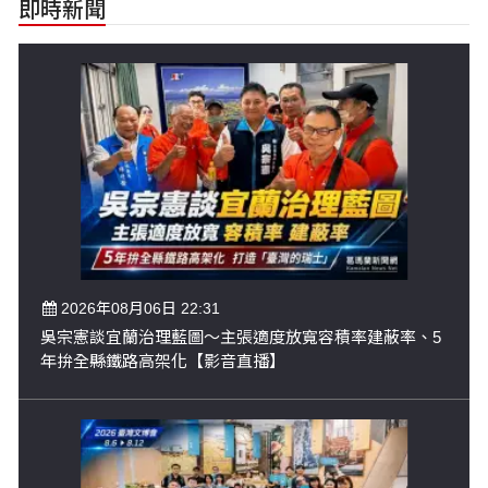
即時新聞
2026年08月06日 22:31
吳宗憲談宜蘭治理藍圖～主張適度放寬容積率建蔽率、5
年拚全縣鐵路高架化【影音直播】