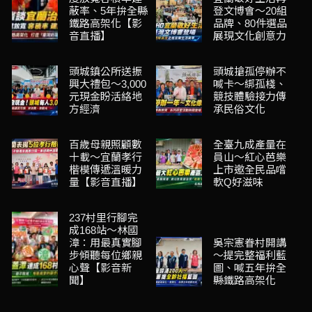
蔽率、5年拚全縣
登文博會～20組
鐵路高架化【影
品牌、80件選品
音直播】
展現文化創意力
頭城鎮公所送振
頭城搶孤停辦不
興大禮包～3,000
喊卡～綁孤棧、
元現金盼活絡地
競技體驗接力傳
方經濟
承民俗文化
百歲母親照顧數
全臺九成產量在
十載～宜蘭孝行
員山～紅心芭樂
楷模傳遞溫暖力
上市邀全民品嚐
量【影音直播】
軟Q好滋味
237村里行腳完
成168站～林國
漳：用最真實腳
吳宗憲眷村開講
步傾聽每位鄉親
～提完整福利藍
心聲【影音新
圖、喊五年拚全
聞】
縣鐵路高架化