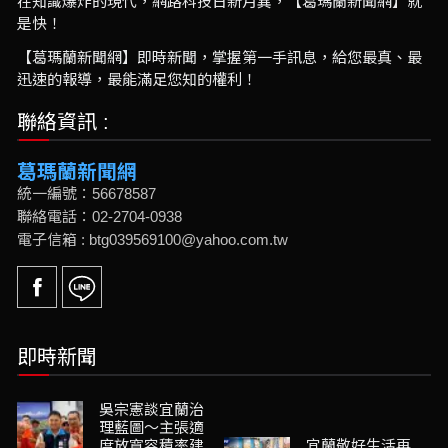
在知識爆炸的現代，網路科技日新月異，【葛瑪蘭新聞網】就
是快！
【葛瑪蘭新聞網】即時新聞，掌握第一手訊息，給您最真、最
迅速的報導，最能滿足您知的權利！
聯絡資訊 :
葛瑪蘭新聞網
統一編號：56678587
聯絡電話：02-2704-0938
電子信箱 : btg039569100@yahoo.com.tw
即時新聞
吳宗憲談宜蘭治
理藍圖～主張適
度放寬容積率建
宜蘭敬好生活再