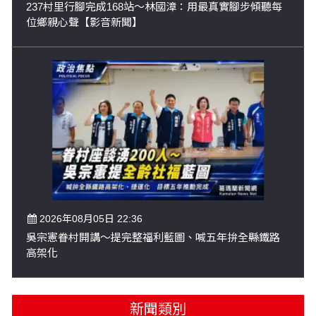
237村里行腳完成168站～林國漳：用最真實腳步傾聽每
位鄉親心聲【影音新聞】
2026年08月05日 22:36
吳宗憲眷村開講～提完整福利藍圖、喊五年拚全縣鐵路
高架化
新聞類別