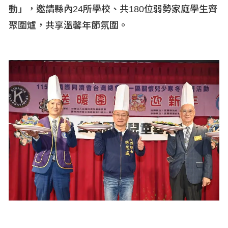
動」，邀請縣內24
所學校、共180
位弱勢家庭學生齊
聚圍爐，共享溫馨年節氛圍。