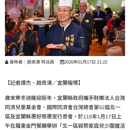
醫療養生
藝文展覽
溫馨關懷
議員民代選舉
校園動態
醫藥新訊
產業科技
時尚行業
專題講座
鄉鎮長村里長選舉
原住民動態
科技新知
我要爆料
衞生保健
美食料理
話說文史
五合一選舉
軍事新聞
網友爆料
活動專頁
產業招商
【博愛醫療公益服務隊】專欄
景點介紹
水色流光映城東～名家齊聚展藝風
讀者投稿
檢舉投訴
求職徵才
發佈者：趙奇濤 特派員
2026年01月17日 21:22
全國運動會
財經稅務
宜蘭國際童玩節
農林漁牧
【記者譚杰、趙奇濤／宜蘭報導】
宜蘭綠色博覽會
房產理財
歲末寒冬送暖迎新年，宜蘭縣政府攜手財團法人台灣
運動賽事
同濟兒童基金會、國際同濟會台灣總會第52
屆北一
區及宜蘭縣惠好慈惠宮行善會，於115
年1
月17
日上
午在羅東金門餐廳舉辦「北一區弱勢家庭兒少圍爐活