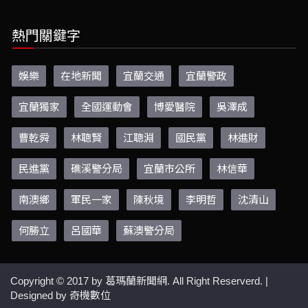
熱門關鍵字
娛樂
在地新聞
宜蘭交通
宜蘭警政
宜蘭獨家
全國運動會
博愛醫院
吳澤成
曹乾舜
林聰賢
江聰淵
國民黨
林進財
民進黨
礁溪警分局
宜蘭市公所
林信華
南澳鄉
軍民一家
陳秋境
李明哲
沈清山
何勝立
呂國華
蘇澳警分局
Copyright © 2017 by
葛瑪蘭新聞網.
All Right Reserverd. |
Designed by
奇機數位