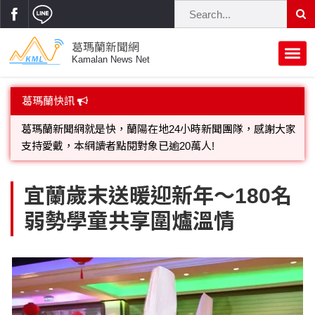
葛瑪蘭新聞網
Kamalan News Net
首頁
葛瑪蘭快訊
蘭陽大代誌
葛瑪蘭新聞網就是快，蘭陽在地24小時新聞團隊，感謝大家
支持愛戴，本網讀者點閱對象已逾20萬人!
獨家新聞
政治焦點
歡迎廣告託播，刊頭或新聞欄位:圖片或影音檔可連結指定官
立法院
選舉新聞
府會議題
宜蘭歲末送暖迎新年～180名
網;詳洽各記者或聯繫：0910-259565洽詢。
弱勢學童共享圍爐溫情
總統大選
溫馨關懷
黨政新聞
街坊大小事
親子活動
藝文走廊
立委選舉
府院動態
交通警消
民俗薪傳
時尚你我他
公益行善
縣市長選舉
地方大小事
休閒旅遊