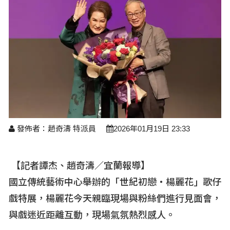
醫療養生
藝文展覽
溫馨關懷
議員民代選舉
校園動態
醫藥新訊
產業科技
時尚行業
專題講座
鄉鎮長村里長選舉
原住民動態
科技新知
我要爆料
衞生保健
美食料理
話說文史
五合一選舉
軍事新聞
網友爆料
活動專頁
產業招商
【博愛醫療公益服務隊】專欄
景點介紹
水色流光映城東～名家齊聚展藝風
讀者投稿
檢舉投訴
求職徵才
全國運動會
財經稅務
發佈者：趙奇濤 特派員
2026年01月19日 23:33
宜蘭國際童玩節
農林漁牧
宜蘭綠色博覽會
【記者譚杰、趙奇濤／宜蘭報導】
房產理財
國立傳統藝術中心舉辦的「世紀初戀‧楊麗花」歌仔
運動賽事
戲特展，楊麗花今天親臨現場與粉絲們進行見面會，
與戲迷近距離互動，現場氣氛熱烈感人。