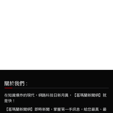
關於我們 :
在知識爆炸的現代，網路科技日新月異，【葛瑪蘭新聞網】就
是快！
【葛瑪蘭新聞網】即時新聞，掌握第一手訊息，給您最真、最