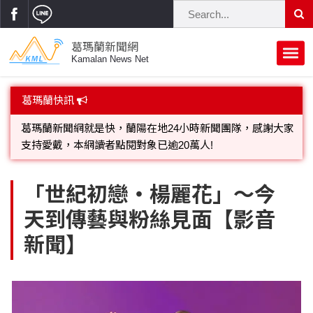
葛瑪蘭新聞網
Kamalan News Net
首頁
葛瑪蘭快訊
蘭陽大代誌
歡迎廣告託播，刊頭或新聞欄位:圖片或影音檔可連結指定官
網;詳洽各記者或聯繫：0910-259565洽詢。
獨家新聞
政治焦點
葛瑪蘭新聞網就是快，蘭陽在地24小時新聞團隊，感謝大家
立法院
選舉新聞
府會議題
「世紀初戀‧楊麗花」～今
支持愛戴，本網讀者點閱對象已逾20萬人!
天到傳藝與粉絲見面【影音
總統大選
溫馨關懷
黨政新聞
街坊大小事
新聞】
親子活動
藝文走廊
立委選舉
府院動態
交通警消
民俗薪傳
時尚你我他
公益行善
縣市長選舉
地方大小事
休閒旅遊