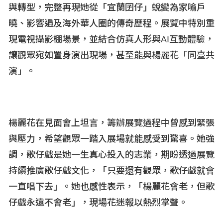
與轉型，完整再現她從「宜蘭囝仔」蛻變為家喻戶
曉、影響遍及海外華人圈的傳奇歷程。展覽中特別重
現電視攝影棚場景，並結合仿真人形與AI
互動體驗，
讓觀眾宛如置身演出現場，甚至能與楊麗花「同臺共
演」。
楊麗花在見面會上坦言，籌辦展覽過程中曾感到緊張
與壓力，希望觀眾一踏入展場就能感受到驚喜。她強
調，歌仔戲是她一生真心投入的志業，期盼透過展覽
持續推廣歌仔戲文化，「只要還有觀眾，歌仔戲就會
一直唱下去」。她也感性表示，「楊麗花會老，但歌
仔戲永遠不會老」，現場花迷報以熱烈掌聲。