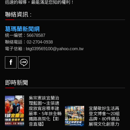
迅速的報導，最能滿足您知的權利！
聯絡資訊 :
葛瑪蘭新聞網
統一編號：56678587
聯絡電話：02-2704-0938
電子信箱 : btg039569100@yahoo.com.tw
即時新聞
吳宗憲談宜蘭治
理藍圖～主張適
度放寬容積率建
宜蘭敬好生活再
蔽率、5年拚全縣
登文博會～20組
鐵路高架化【影
品牌、80件選品
音直播】
展現文化創意力