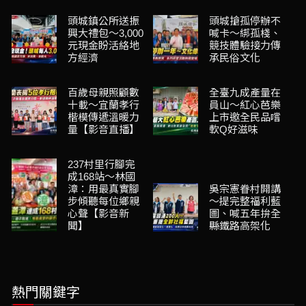
頭城鎮公所送振
頭城搶孤停辦不
興大禮包～3,000
喊卡～綁孤棧、
元現金盼活絡地
競技體驗接力傳
方經濟
承民俗文化
百歲母親照顧數
全臺九成產量在
十載～宜蘭孝行
員山～紅心芭樂
楷模傳遞溫暖力
上市邀全民品嚐
量【影音直播】
軟Q好滋味
237村里行腳完
成168站～林國
漳：用最真實腳
吳宗憲眷村開講
步傾聽每位鄉親
～提完整福利藍
心聲【影音新
圖、喊五年拚全
聞】
縣鐵路高架化
熱門關鍵字