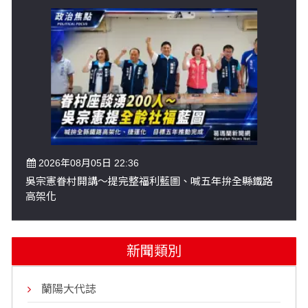
2026年08月05日 22:36
吳宗憲眷村開講～提完整福利藍圖、喊五年拚全縣鐵路
高架化
新聞類別
蘭陽大代誌