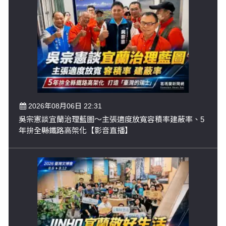
2026年08月06日 22:31
吳宗憲談宜蘭治理藍圖～主張適度放寬容積率建蔽率、5
年拚全縣鐵路高架化【影音直播】