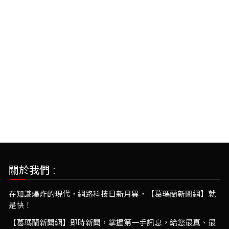
關於我們 :
在知識爆炸的現代，網路科技日新月異，【葛瑪蘭新聞網】就
是快！
【葛瑪蘭新聞網】即時新聞，掌握第一手訊息，給您最真、最