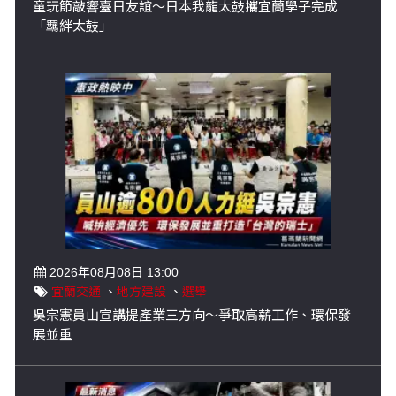
童玩節敲響臺日友誼～日本我龍太鼓攜宜蘭學子完成
「羈絆太鼓」
2026年08月08日 13:00
宜蘭交通
、
地方建設
、
選舉
吳宗憲員山宣講提產業三方向～爭取高薪工作、環保發
展並重