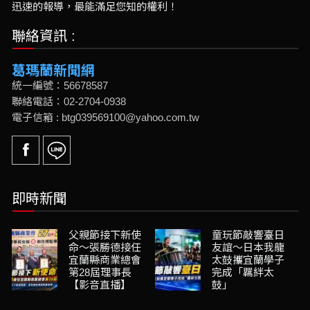
迅速的報導，最能滿足您知的權利！
聯絡資訊 :
葛瑪蘭新聞網
統一編號：56678587
聯絡電話：02-2704-0938
電子信箱 : btg039569100@yahoo.com.tw
即時新聞
父親節接下新使
童玩節敲響臺日
命～張勝德接任
友誼～日本我龍
宜蘭縣商業總會
太鼓攜宜蘭學子
第28屆理事長
完成「羈絆太
【影音直播】
鼓」