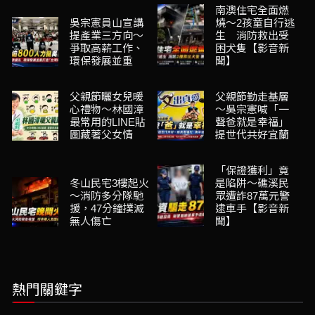
南澳住宅全面燃
吳宗憲員山宣講
燒～2孩童自行逃
提產業三方向～
生 消防救出受
爭取高薪工作、
困犬隻【影音新
環保發展並重
聞】
父親節曬女兒暖
父親節勤走基層
心禮物～林國漳
～吳宗憲喊「一
最常用的LINE貼
聲爸就是幸福」
圖藏著父女情
提世代共好宜蘭
「保證獲利」竟
冬山民宅3樓起火
是陷阱～礁溪民
～消防多分隊馳
眾遭詐87萬元警
援，47分鐘撲滅
逮車手【影音新
無人傷亡
聞】
熱門關鍵字