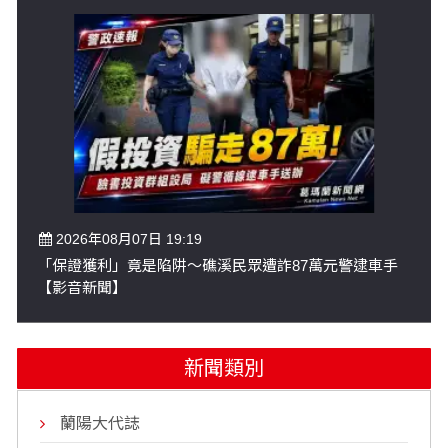
2026年08月07日 19:19
「保證獲利」竟是陷阱～礁溪民眾遭詐87萬元警逮車手
【影音新聞】
新聞類別
蘭陽大代誌