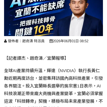
醫療養生
藝文展覽
溫馨關懷
議員民代選舉
校園動態
醫藥新訊
產業科技
時尚行業
專題講座
鄉鎮長村里長選舉
原住民動態
科技新知
我要爆料
衞生保健
美食料理
話說文史
五合一選舉
軍事新聞
網友爆料
活動專頁
產業招商
【博愛醫療公益服務隊】專欄
景點介紹
水色流光映城東～名家齊聚展藝風
發佈者：趙奇濤 特派員
2026年06月01日 08:52
讀者投稿
檢舉投訴
求職徵才
全國運動會
財經稅務
【記者譚杰、趙奇濤／宜蘭報導】
宜蘭國際童玩節
農林漁牧
全球AI
產業持續升溫，輝達（NVIDIA
）執行長黃仁
宜蘭綠色博覽會
房產理財
勳近期再度訪台，並密集拜訪國內高科技產業，引發
各界關注。投入宜蘭縣長選舉的吳宗憲1
日表示，AI
運動賽事
科技浪潮正帶來龐大商機與產業變革，宜蘭必須掌握
這波「科技轉骨」契機，積極布局未來產業發展，不