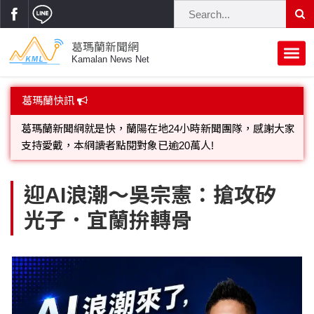
葛瑪蘭新聞網
Kamalan News Net
葛瑪蘭新聞網就是快，蘭陽在地24小時新聞團隊，感謝大家
首頁
葛瑪蘭快訊
支持愛戴，本網讀者點閱對象已逾20萬人!
蘭陽大代誌
歡迎廣告託播，刊頭或新聞欄位:圖片或影音檔可連結指定官
網;詳洽各記者或聯繫：0910-259565洽詢。
獨家新聞
政治焦點
立法院
選舉新聞
府會議題
迎AI浪潮～吳宗憲：搶攻矽
光子．宜蘭拚轉骨
總統大選
溫馨關懷
黨政新聞
街坊大小事
親子活動
藝文走廊
立委選舉
府院動態
交通警消
民俗薪傳
時尚你我他
公益行善
縣市長選舉
地方大小事
休閒旅遊