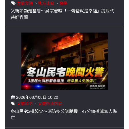
宜蘭交通
、
地方建設
、
選舉
父親節勤走基層～吳宗憲喊「一聲爸就是幸福」提世代
共好宜蘭
2026年08月08日 10:20
宜蘭消防
、
宜蘭縣消防局
冬山民宅3樓起火～消防多分隊馳援，47分鐘撲滅無人傷
亡