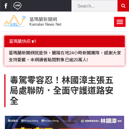
葛瑪蘭新聞網
Kamalan News Net
首頁
葛瑪蘭快訊
蘭陽大代誌
葛瑪蘭新聞網就是快，蘭陽在地24小時新聞團隊，感謝大家
支持愛戴，本網讀者點閱對象已逾20萬人!
獨家新聞
政治焦點
歡迎廣告託播，刊頭或新聞欄位:圖片或影音檔可連結指定官
立法院
選舉新聞
府會議題
毒駕零容忍！林國漳主張五
網;詳洽各記者或聯繫：0910-259565洽詢。
局處聯防．全面守護道路安
總統大選
溫馨關懷
黨政新聞
街坊大小事
全
親子活動
藝文走廊
立委選舉
府院動態
交通警消
民俗薪傳
時尚你我他
公益行善
縣市長選舉
地方大小事
休閒旅遊