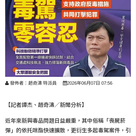
醫療養生
藝文展覽
溫馨關懷
議員民代選舉
校園動態
醫藥新訊
產業科技
時尚行業
專題講座
鄉鎮長村里長選舉
原住民動態
科技新知
我要爆料
衞生保健
美食料理
話說文史
五合一選舉
軍事新聞
網友爆料
活動專頁
產業招商
【博愛醫療公益服務隊】專欄
景點介紹
水色流光映城東～名家齊聚展藝風
讀者投稿
檢舉投訴
求職徵才
全國運動會
財經稅務
發佈者：趙奇濤 特派員
2026年06月07日 07:56
宜蘭國際童玩節
農林漁牧
宜蘭綠色博覽會
房產理財
【記者譚杰、趙奇濤／新聞分析】
運動賽事
近年來新興毒品問題日益嚴重，其中俗稱「喪屍菸
彈」的依托咪酯快速擴散，更衍生多起毒駕案件，引