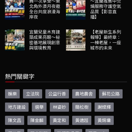
舞一次享受～東
～宜蘭推集中焚
北角外澳月夜邀
燒服務守護空氣
全台共度浪漫海
品質【影音直
岸夜
播】
宜蘭兒童木育建
【老屋新生系列
築成果亮眼～秘
報導】最終章：
密基地展現創意
一棟老屋，一座
與環境教育
城市的未來
熱門關鍵字
娛樂
立法院
公益行善
農地農舍
蘇花公路
地方建設
選舉
林姿妙
簡松樹
謝燦輝
陳文昌
陳金麟
黃定和
黃適超
黃錫墉