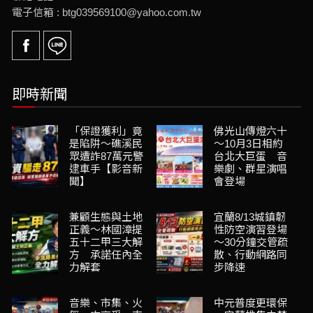
電子信箱 : btg039569100@yahoo.com.tw
即時新聞
「保證獲利」竟
佛光山傳燈六十
是陷阱～礁溪民
～10月3日相約
眾遭詐87萬元警
台北大巨蛋 音
逮車手【影音新
樂劇、群星演唱
聞】
會登場
兼顧生態與土地
宜蘭8/13城鎮韌
正義～林國漳提
性防空演習登場
五十二甲三大解
～30分鐘交管疏
方 承諾任內全
散、行動網路同
力解套
步降速
音樂、市集、火
中元普度更環保