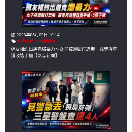
2026年08月09日 10:14
宜蘭交通
、
宜蘭警政
網友相約出遊竟爆暴力～女子控遭毆打恐嚇 羅警再查
獲改造手槍【影音新聞】