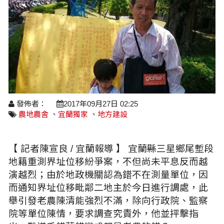
醫療養生
藝文展覽
溫馨關懷
議員民代選舉
校園動態
醫藥新訊
產業科技
時尚行業
專題講座
鄉鎮長村里長選舉
原住民動態
科技新知
我要爆料
衞生保健
美食料理
話說文史
五合一選舉
軍事新聞
網友爆料
活動專頁
產業招商
【博愛醫療公益服務隊】專欄
景點介紹
水色流光映城東～名家齊聚展藝風
讀者投稿
檢舉投訴
求職徵才
發佈者：
2017年09月27日 02:25
全國運動會
農地農舍
、
宜蘭獨家
、
地方建設
財經稅務
宜蘭國際童玩節
農林漁牧
【 記者陳宣良 / 宜蘭報導 】 宜蘭縣三星鄉尾塹段
宜蘭綠色博覽會
地籍重測界址位移紛爭案，不但尚未平息反而越
房產理財
演越烈；由於地政機關認為錯不在測量單位，因
運動賽事
而通知界址位移毗鄰二地主於今日進行調處，此
舉引發老農陳清能強烈不滿，除向行政院、監察
院等單位陳情，要求調查究責外，他並抨擊指