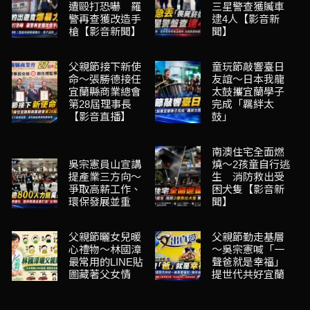
遭毆打恐嚇 羅
三星警查獲贓車
警再查獲改造手
逮4人【影音新
槍【影音新聞】
聞】
父親節接下新使
童玩節敲響臺日
命～張勝德接任
友誼～日本我龍
宜蘭縣商業總會
太鼓攜宜蘭學子
第28屆理事長
完成「羈絆太
【影音直播】
鼓」
南澳住宅全面燃
吳宗憲員山宣講
燒～2孩童自行逃
提產業三方向～
生 消防救出受
爭取高薪工作、
困犬隻【影音新
環保發展並重
聞】
父親節曬女兒暖
父親節勤走基層
心禮物～林國漳
～吳宗憲喊「一
最常用的LINE貼
聲爸就是幸福」
圖藏著父女情
提世代共好宜蘭