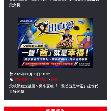
父女情
2026年08月08日 10:32
宜蘭交通
、
地方建設
、
選舉
父親節勤走基層～吳宗憲喊「一聲爸就是幸福」提世代
共好宜蘭