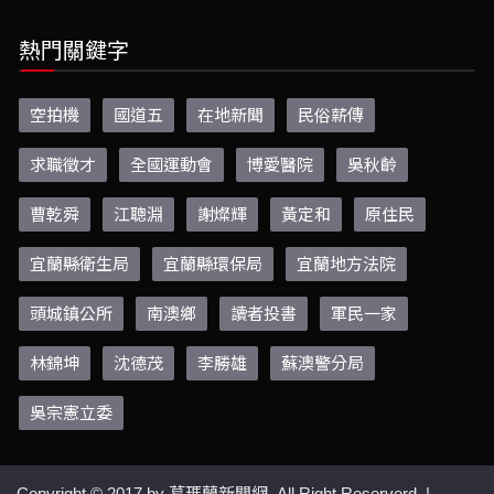
熱門關鍵字
空拍機
國道五
在地新聞
民俗薪傳
求職徵才
全國運動會
博愛醫院
吳秋齡
曹乾舜
江聰淵
謝燦輝
黃定和
原住民
宜蘭縣衛生局
宜蘭縣環保局
宜蘭地方法院
頭城鎮公所
南澳鄉
讀者投書
軍民一家
林錦坤
沈德茂
李勝雄
蘇澳警分局
吳宗憲立委
Copyright © 2017 by
葛瑪蘭新聞網.
All Right Reserverd. |