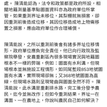
處。 陳清能認為，法令和政策都是政府所設，相
關地籍測量基準點圖面資料亦為政府單位所掌
管，如果重測界址未移位，其梨棚就無損害，卻
因重測前後造成位移，其因位移造成地上物需移
置之損害，應由政府單位作合理補償。
陳清能說，之所以重測前後會有諸多界址位移情
形，政府單位應負完全責任，他已向行政院及監
察院舉發，安農重劃區內很多現場實況與地籍圖
根本不一樣的弊端，例如：圖面有水利溝，但現
場根本並無施設工程情形，如同尾塹段853地號圖
面有水溝，實際現場卻無；又368地號圖面為直
線，但現場水路則呈現彎曲與圖面全然不符。 陳
清能說，此水溝是重劃排水路，完工後分發予農
民，迄今並無改作；但如今重測結果，界址一在
溝面、一在農地上，你說叫農民自己如何解決？