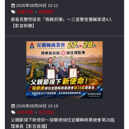
2026年08月09日 10:11
宜蘭交通
、
宜蘭警政
乘客見警慌張丟「喪屍菸彈」～三星警查獲贓車逮4人
【影音新聞】
2026年08月08日 19:19
在地新聞
、
地方建設
父親節接下新使命～張勝德接任宜蘭縣商業總會第28屆
理事長【影音直播】