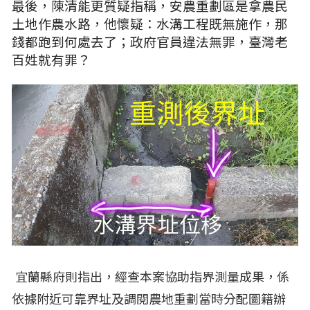
最後，陳清能更質疑指稱，安農重劃區是拿農民
土地作農水路，他懷疑：水溝工程既無施作，那
錢都跑到何處去了；政府官員違法無罪，臺灣老
百姓就有罪？
宜蘭縣府則指出，經查本案協助指界測量成果，係
依據附近可靠界址及調閱農地重劃當時分配圖籍辦