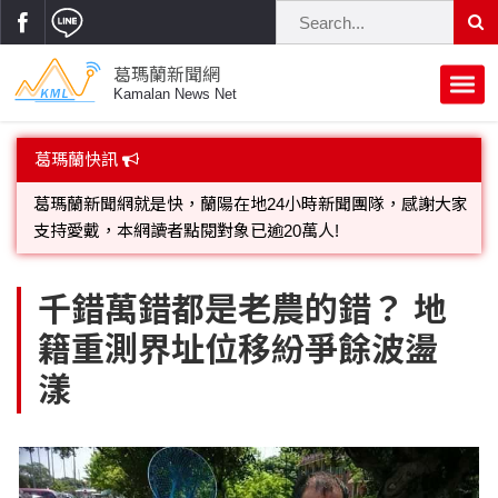
葛瑪蘭新聞網
Kamalan News Net
首頁
葛瑪蘭快訊
葛瑪蘭新聞網就是快，蘭陽在地24小時新聞團隊，感謝大家
蘭陽大代誌
支持愛戴，本網讀者點閱對象已逾20萬人!
獨家新聞
歡迎廣告託播，刊頭或新聞欄位:圖片或影音檔可連結指定官
政治焦點
網;詳洽各記者或聯繫：0910-259565洽詢。
立法院
選舉新聞
府會議題
千錯萬錯都是老農的錯？ 地
籍重測界址位移紛爭餘波盪
總統大選
溫馨關懷
黨政新聞
街坊大小事
漾
親子活動
藝文走廊
立委選舉
府院動態
交通警消
民俗薪傳
時尚你我他
公益行善
縣市長選舉
地方大小事
休閒旅遊