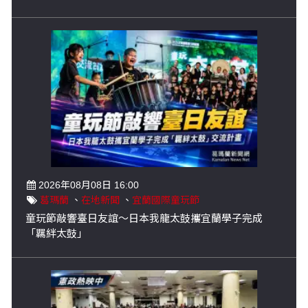
2026年08月08日 16:00
葛瑪蘭
、
在地新聞
、
宜蘭國際童玩節
童玩節敲響臺日友誼～日本我龍太鼓攜宜蘭學子完成
「羈絆太鼓」