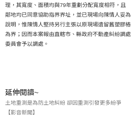
理，其寬度、面積均與79年重劃分配寬度相符，且
鄰地均已同意協助指界界址，並已現場向陳情人妥為
說明，惟陳情人堅持另行主張以原現場遺留舊塑膠樁
為界；因而本案報由直轄市、縣政府不動產糾紛調處
委員會予以調處。
延伸閱讀~
土地重測是為防土地糾紛 卻因重測引發更多紛爭
【影音新聞】