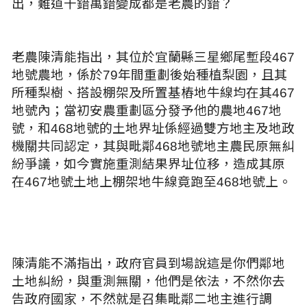
出，難道千錯萬錯變成都是老農的錯？
老農陳清能指出，其位於宜蘭縣三星鄉尾塹段467
地號農地，係於79年間重劃後始種植梨園，且其
所種梨樹、搭設棚架及所置基樁地牛線均在其467
地號內；當初安農重劃區分發予他的農地467地
號，和468地號的土地界址係經過雙方地主及地政
機關共同認定，其與毗鄰468地號地主農民原無糾
紛爭議，如今實施重測結果界址位移，造成其原
在467地號土地上棚架地牛線竟跑至468地號上。
陳清能不滿指出，政府官員到場說這是你們鄰地
土地糾紛，與重測無關，他們是依法，不然你去
告政府國家，不然就是召集毗鄰二地主進行調