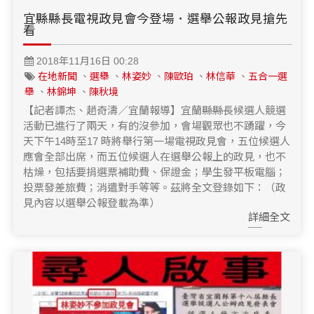
宜縣縣長電視政見會今登場．選舉公報政見搶先
看
2018年11月16日 00:28
在地新聞
、
選舉
、
林姿妙
、
陳歐珀
、
林信華
、
五合一選
舉
、
林錦坤
、
陳秋境
【記者譚杰、趙奇濤／宜蘭報導】宜蘭縣縣長候選人競選
活動已進行了兩天，有的沒參加，會場觀眾也不踴躍，今
天下午14時至17 時將舉行第一場電視政見會，五位候選人
應會全部出席，而五位候選人在選舉公報上的政見，也不
枯燥，包括要捐選票補助費、保證金；學生發平板電腦；
投票發差旅費；消遣對手等等。茲將全文登錄如下：（政
見內容以選舉公報登載為準）
詳細全文