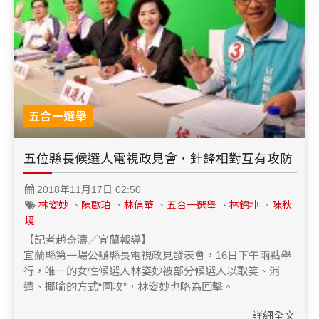
醫療養生
藝文展覽
溫馨關懷
議員民代選舉
校園動態
醫藥新訊
產業科技
時尚行業
專題講座
鄉鎮長村里長選舉
原住民動態
科技新知
我要爆料
衞生保健
美食料理
話說文史
五合一選舉
軍事新聞
網友爆料
活動專頁
產業招商
【博愛醫療公益服務隊】專欄
景點介紹
水色流光映城東～名家齊聚展藝風
五合一選舉
讀者投稿
檢舉投訴
求職徵才
五位縣長候選人電視政見會．針鋒相對互有攻防
全國運動會
財經稅務
2018年11月17日 02:50
宜蘭國際童玩節
農林漁牧
林姿妙
、
陳歐珀
、
林信華
、
五合一選舉
、
林錦坤
、
陳秋
境
宜蘭綠色博覽會
房產理財
【記者趙奇濤／宜蘭報導】
宜蘭縣第一場公辦縣長電視政見發表會，16日下午兩點舉
運動賽事
行，唯一的女性候選人林姿妙被部分候選人以取笑、消
遣、揶喻的方式“圍攻”，林姿妙也略為回擊。
詳細全文