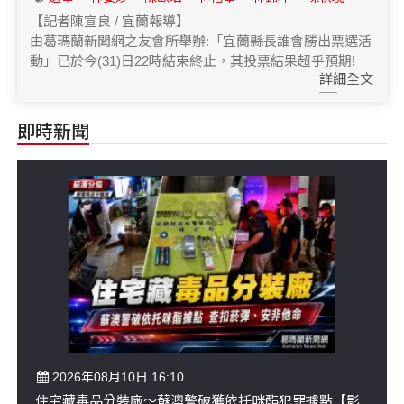
【記者陳宣良 / 宜蘭報導】
由葛瑪蘭新聞網之友會所舉辦:「宜蘭縣長誰會勝出票選活
動」已於今(31)日22時結束終止，其投票結果超乎預期!
詳細全文
即時新聞
2026年08月10日 16:10
住宅藏毒品分裝廠～蘇澳警破獲依托咪酯犯罪據點【影