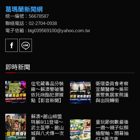
葛瑪蘭新聞網
統一編號：56678587
聯絡電話：02-2704-0938
電子信箱 : btg039569100@yahoo.com.tw
即時新聞
住宅藏毒品分裝
衛環委員會考察
廠～蘇澳警破獲
宜蘭醫療～吳宗
依托咪酯犯罪據
憲聚焦居家照護
點【影音新聞】
與出院轉銜
蘇澳×館山締盟
特展8/11登場～
童玩節倒數最後
武士盔甲、館山
一週～親子似顏
城與八犬傳一次
繪壓軸、閉幕抽
看
67.9萬汽車