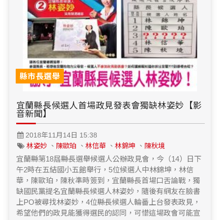
縣市長選舉
宜蘭縣長候選人首場政見發表會獨缺林姿妙【影
音新聞】
2018年11月14日 15:38
林姿妙
、
陳歐珀
、
林信華
、
林錦坤
、
陳秋境
宜蘭縣第18屆縣長選舉候選人公辦政見會，今（14）日下
午2時在五結國小五館舉行，5位候選人中林錦坤，林信
華，陳歐珀，陳秋準時簽到，宜蘭縣長首場口舌論戰，獨
缺國民黨提名宜蘭縣長候選人林姿妙，隨後有網友在臉書
上PO被尋找林姿妙，4位縣長候選人輪番上台發表政見，
希望他們的政見能獲得選民的認同，可惜這場政會可能宣