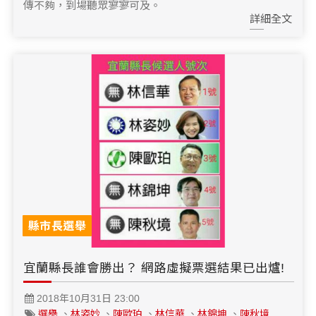
傳不夠，到場聽眾寥寥可及。
詳細全文
縣市長選舉
宜蘭縣長誰會勝出？ 網路虛擬票選結果已出爐!
2018年10月31日 23:00
選舉
、
林姿妙
、
陳歐珀
、
林信華
、
林錦坤
、
陳秋境