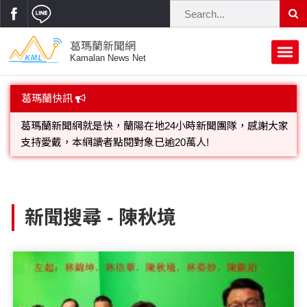
葛瑪蘭新聞網
Kamalan News Net
首頁
葛瑪蘭快訊
蘭陽大代誌
葛瑪蘭新聞網就是快，蘭陽在地24小時新聞團隊，感謝大家
支持愛戴，本網讀者點閱對象已逾20萬人!
獨家新聞
政治焦點
歡迎廣告託播，刊頭或新聞欄位:圖片或影音檔可連結指定官
立法院
選舉新聞
府會議題
網;詳洽各記者或聯繫：0910-259565洽詢。
新聞搜尋 - 陳秋境
總統大選
溫馨關懷
黨政新聞
街坊大小事
親子活動
藝文走廊
立委選舉
府院動態
交通警消
民俗薪傳
時尚你我他
公益行善
縣市長選舉
地方大小事
休閒旅遊