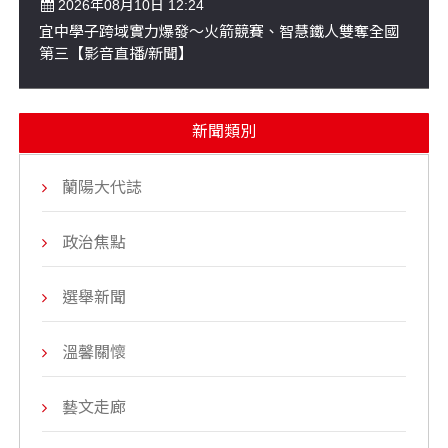
2026年08月10日 12:24
宜中學子跨域實力爆發～火箭競賽、智慧鐵人雙奪全國
第三【影音直播/新聞】
新聞類別
蘭陽大代誌
政治焦點
選舉新聞
溫馨關懷
藝文走廊