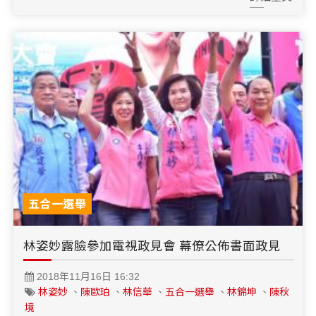
五合一選舉
林姿妙露臉參加電視政見會 幕僚公佈書面政見
2018年11月16日 16:32
林姿妙
、
陳歐珀
、
林信華
、
五合一選舉
、
林錦坤
、
陳秋
境