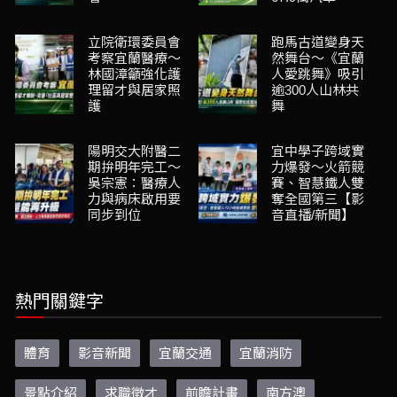
立院衛環委員會
跑馬古道變身天
考察宜蘭醫療～
然舞台～《宜蘭
林國漳籲強化護
人愛跳舞》吸引
理留才與居家照
逾300人山林共
護
舞
陽明交大附醫二
宜中學子跨域實
期拚明年完工～
力爆發～火箭競
吳宗憲：醫療人
賽、智慧鐵人雙
力與病床啟用要
奪全國第三【影
同步到位
音直播/新聞】
熱門關鍵字
體育
影音新聞
宜蘭交通
宜蘭消防
景點介紹
求職徵才
前瞻計畫
南方澳