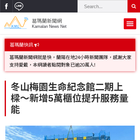
葛瑪蘭新聞網
Kamalan News Net
首頁
葛瑪蘭快訊
蘭陽大代誌
葛瑪蘭新聞網就是快，蘭陽在地24小時新聞團隊，感謝大家
支持愛戴，本網讀者點閱對象已逾20萬人!
獨家新聞
政治焦點
歡迎廣告託播，刊頭或新聞欄位:圖片或影音檔可連結指定官
網;詳洽各記者或聯繫：0910-259565洽詢。
立法院
選舉新聞
府會議題
冬山梅園生命紀念館二期上
樑～新增5萬櫃位提升服務量
總統大選
溫馨關懷
黨政新聞
街坊大小事
能
親子活動
藝文走廊
立委選舉
府院動態
交通警消
民俗薪傳
時尚你我他
公益行善
縣市長選舉
地方大小事
休閒旅遊