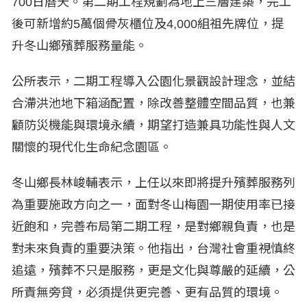
700日曆天。第二期工程規劃為地上三層建築，完工
後可新增約5萬個骨灰櫃位及4,000組祖先牌位，提
升冬山鄉殯葬服務量能。
公所表示，二期工程導入公園化景觀設計理念，並結
合滯洪池地下箱涵配置，除改善整體空間品質，也兼
顧防災機能與環境永續，期望打造兼具功能性與人文
關懷的現代化生命紀念園區。
冬山鄉長林峻輔表示，上任以來即將提升殯葬服務列
為重要施政方向之一，面對冬山梅園一期使用率已接
近飽和，完善布局第二期工程，是對鄉親負責，也是
對未來負責的重要決策。他指出，台灣社會重視慎終
追遠，殯葬不只是服務，更是文化與尊嚴的延續，公
所責無旁貸，必須提供更完善、更有品質的環境。