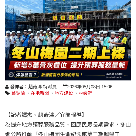
醫療養生
藝文展覽
溫馨關懷
議員民代選舉
校園動態
醫藥新訊
產業科技
時尚行業
專題講座
鄉鎮長村里長選舉
原住民動態
科技新知
我要爆料
衞生保健
美食料理
話說文史
五合一選舉
軍事新聞
網友爆料
活動專頁
產業招商
【博愛醫療公益服務隊】專欄
景點介紹
水色流光映城東～名家齊聚展藝風
讀者投稿
檢舉投訴
求職徵才
全國運動會
財經稅務
宜蘭國際童玩節
農林漁牧
發佈者：趙奇濤 特派員
2026年05月08日 15:06
葛瑪蘭
、
在地新聞
、
地方建設
、
林峻輔
宜蘭綠色博覽會
房產理財
運動賽事
【記者譚杰、趙奇濤／宜蘭報導】
為提升地方殯葬服務品質、回應民眾長期需求，冬山
鄉公所推動「冬山梅園生命紀念館第二期興建工