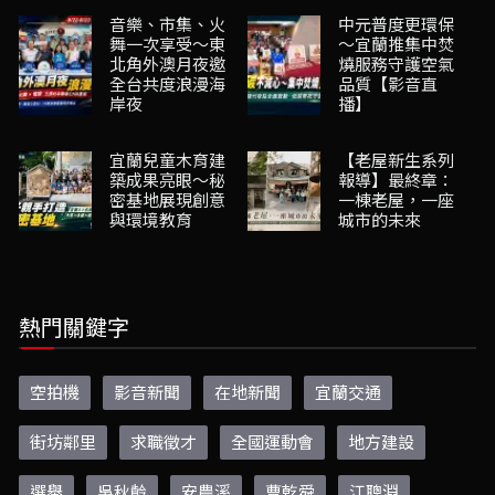
音樂、市集、火
中元普度更環保
舞一次享受～東
～宜蘭推集中焚
北角外澳月夜邀
燒服務守護空氣
全台共度浪漫海
品質【影音直
岸夜
播】
宜蘭兒童木育建
【老屋新生系列
築成果亮眼～秘
報導】最終章：
密基地展現創意
一棟老屋，一座
與環境教育
城市的未來
熱門關鍵字
空拍機
影音新聞
在地新聞
宜蘭交通
街坊鄰里
求職徵才
全國運動會
地方建設
選舉
吳秋齡
安農溪
曹乾舜
江聰淵