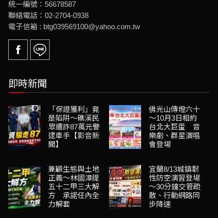
統一編號：56678587
聯絡電話：02-2704-0938
電子信箱 : btg039569100@yahoo.com.tw
即時新聞
「保證獲利」竟
佛光山傳燈六十
是陷阱～礁溪民
～10月3日相約
眾遭詐87萬元警
台北大巨蛋 音
逮車手【影音新
樂劇、群星演唱
聞】
會登場
兼顧生態與土地
宜蘭8/13城鎮韌
正義～林國漳提
性防空演習登場
五十二甲三大解
～30分鐘交管疏
方 承諾任內全
散、行動網路同
力解套
步降速