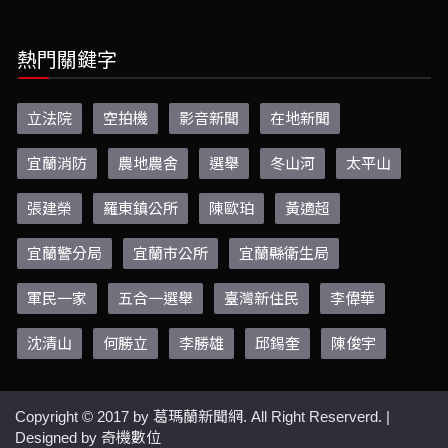
熱門關鍵字
立法院
空拍機
影音新聞
在地新聞
宜蘭消防
農地農舍
選舉
冬山河
太平山
張建榮
羅東鎮公所
陳歐珀
黃適超
宜蘭警分局
宜蘭市公所
宜蘭縣衛生局
軍民一家
五合一選舉
臺灣新住民
李偉華
沈清山
何勝立
李勝雄
邱錫奎
陳俊宇
Copyright © 2017 by
葛瑪蘭新聞網.
All Right Reserverd. |
Designed by
奇機數位