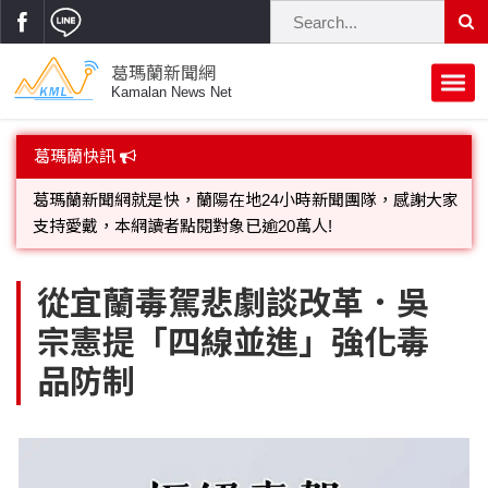
葛瑪蘭新聞網
Kamalan News Net
首頁
葛瑪蘭快訊
葛瑪蘭新聞網就是快，蘭陽在地24小時新聞團隊，感謝大家
支持愛戴，本網讀者點閱對象已逾20萬人!
蘭陽大代誌
歡迎廣告託播，刊頭或新聞欄位:圖片或影音檔可連結指定官
獨家新聞
政治焦點
網;詳洽各記者或聯繫：0910-259565洽詢。
立法院
選舉新聞
府會議題
從宜蘭毒駕悲劇談改革．吳
宗憲提「四線並進」強化毒
總統大選
溫馨關懷
黨政新聞
街坊大小事
品防制
親子活動
藝文走廊
立委選舉
府院動態
交通警消
民俗薪傳
時尚你我他
公益行善
縣市長選舉
地方大小事
休閒旅遊