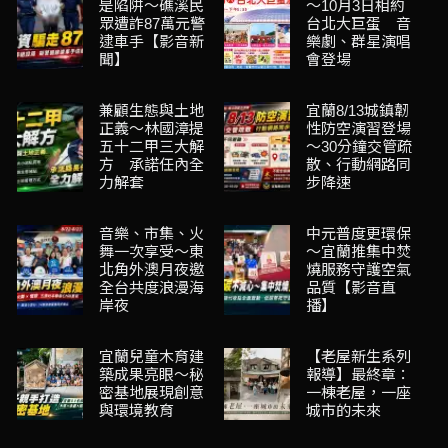
是陷阱～礁溪民
～10月3日相約
眾遭詐87萬元警
台北大巨蛋 音
逮車手【影音新
樂劇、群星演唱
聞】
會登場
兼顧生態與土地
宜蘭8/13城鎮韌
正義～林國漳提
性防空演習登場
五十二甲三大解
～30分鐘交管疏
方 承諾任內全
散、行動網路同
力解套
步降速
音樂、市集、火
中元普度更環保
舞一次享受～東
～宜蘭推集中焚
北角外澳月夜邀
燒服務守護空氣
全台共度浪漫海
品質【影音直
岸夜
播】
宜蘭兒童木育建
【老屋新生系列
築成果亮眼～秘
報導】最終章：
密基地展現創意
一棟老屋，一座
與環境教育
城市的未來