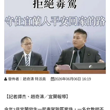
醫療養生
藝文展覽
溫馨關懷
議員民代選舉
校園動態
醫藥新訊
產業科技
時尚行業
專題講座
鄉鎮長村里長選舉
原住民動態
科技新知
我要爆料
衞生保健
美食料理
話說文史
五合一選舉
軍事新聞
網友爆料
活動專頁
產業招商
【博愛醫療公益服務隊】專欄
景點介紹
水色流光映城東～名家齊聚展藝風
讀者投稿
檢舉投訴
求職徵才
全國運動會
財經稅務
宜蘭國際童玩節
農林漁牧
宜蘭綠色博覽會
發佈者：趙奇濤 特派員
2026年06月06日 16:19
房產理財
運動賽事
【記者譚杰、趙奇濤／宜蘭報導】
今年3
月宜蘭發生一起毒駕致死案件，一名女教師不