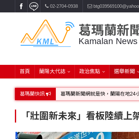
02-2704-0938
btg039569100@yahoo
葛瑪蘭新
Kamalan News
首頁
蘭陽大代誌
政治焦點
選舉新聞
葛瑪蘭快訊
葛瑪蘭新聞網就是快，蘭陽在地24
歡迎廣告託播，刊頭或新聞欄位:圖片或
「壯圍新未來」看板陸續上