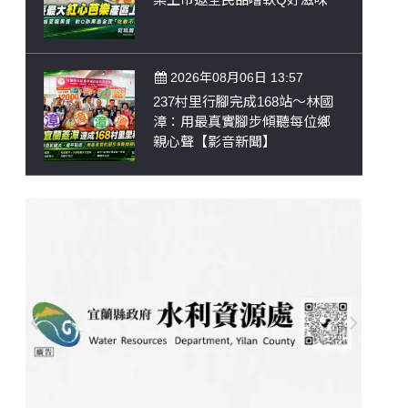
2026年08月06日 13:57
237村里行腳完成168站～林國
漳：用最真實腳步傾聽每位鄉
親心聲【影音新聞】