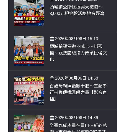
頭城鎮公所送振興大禮包～
3,000元現金盼活絡地方經濟
2026年08月06日 15:13
頭城搶孤停辦不喊卡～綁孤
棧、競技體驗接力傳承民俗文
化
2026年08月06日 14:58
百歲母親照顧數十載～宜蘭孝
行楷模傳遞溫暖力量【影音直
播】
2026年08月06日 14:39
全臺九成產量在員山～紅心芭
樂上市邀全民品嚐軟Q好滋味