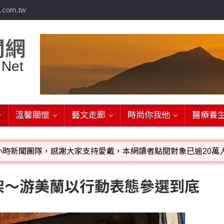
.com.tw
聞網
 Net
溫馨關懷
藝文走廊
時尚你我他
醫療養
小時新聞團隊，感謝大家支持愛戴，本網讀者點閱對象已逾20萬人
影音檔可連結指定官網;詳洽各記者或聯繫：0910-259565洽
架～游美蘭以行動表態參選到底