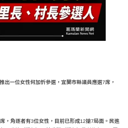
推出一位女性何加忻參選，宜蘭市縣議員應選7
席，
席，角逐者有3
位女性，目前已形成12
搶7
局面。民進