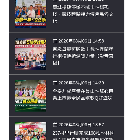
頭城搶孤停辦不喊卡～綁孤
棧、競技體驗接力傳承民俗文
化
2026年08月06日 14:58
百歲母親照顧數十載～宜蘭孝
行楷模傳遞溫暖力量【影音直
播】
2026年08月06日 14:39
全臺九成產量在員山～紅心芭
樂上市邀全民品嚐軟Q好滋味
2026年08月06日 13:57
237村里行腳完成168站～林國
漳：用最真實腳步傾聽每位鄉