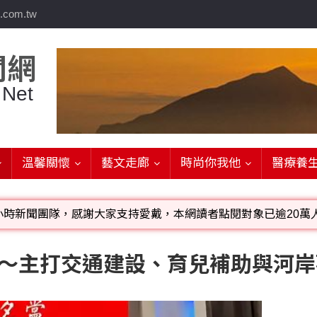
.com.tw
聞網
 Net
溫馨關懷
藝文走廊
時尚你我他
醫療養
小時新聞團隊，感謝大家支持愛戴，本網讀者點閱對象已逾20萬人
影音檔可連結指定官網;詳洽各記者或聯繫：0910-259565洽
舉～主打交通建設、育兒補助與河岸