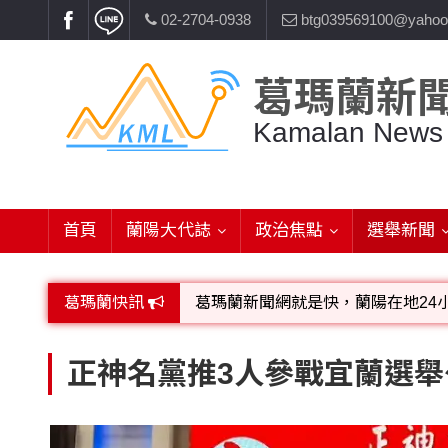
02-2704-0938
btg039569100@yahoo
葛瑪蘭新
Kamalan News
首頁
蘭陽大代誌
政治焦點
選舉新聞
葛瑪蘭快訊
葛瑪蘭新聞網就是快，蘭陽在地24
歡迎廣告託播，刊頭或新聞欄位:圖片或
正神名黨推3人參戰宜蘭選