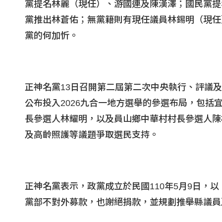
黨提名林麗（現任）、游國連及陳漢澤；國民黨提
黨推出林蒼佑；無黨籍則有現任議員林錫明（現任
黨的何加忻。
正神名黨13日召開第二屆第二次中央執行、評議
公布投入2026九合一地方選舉的參選布局，包
長參選人林耀明，以及員山鄉中華村村長參選人陳
及高齡照護等議題爭取選民支持。
正神名黨表示，政黨成立於民國110年5月9日，
黨部不對外募款，也謝絕捐款，並規劃推舉縣議員