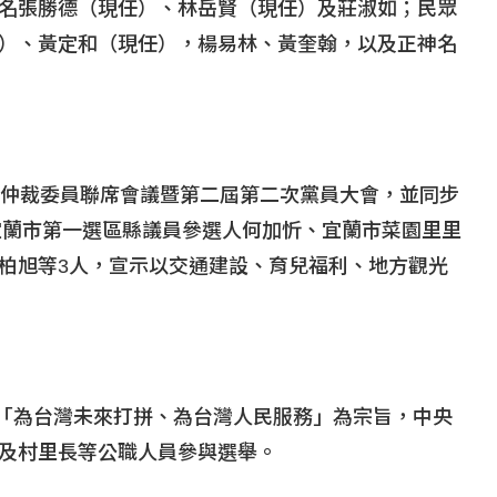
名張勝德（現任）、林岳賢（現任）及莊淑如；民眾
）、黃定和（現任），楊易林、黃奎翰，以及正神名
及仲裁委員聯席會議暨第二屆第二次黨員大會，並同步
括宜蘭市第一選區縣議員參選人何加忻、宜蘭市菜園里里
柏旭等3人，宣示以交通建設、育兒福利、地方觀光
以「為台灣未來打拼、為台灣人民服務」為宗旨，中央
及村里長等公職人員參與選舉。