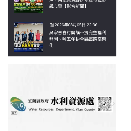
親心聲【影音新聞】
2026年08月05日 22:36
吳宗憲眷村開講～提完整福利
藍圖、喊五年拚全縣鐵路高架
化