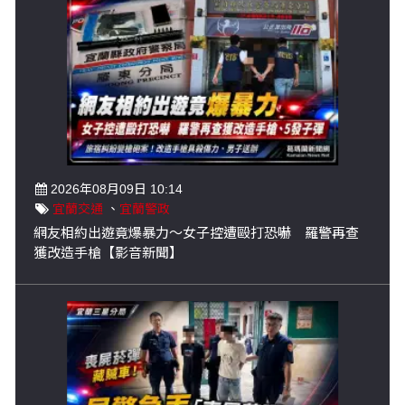
2026年08月09日 10:14
宜蘭交通
、
宜蘭警政
網友相約出遊竟爆暴力～女子控遭毆打恐嚇 羅警再查
獲改造手槍【影音新聞】