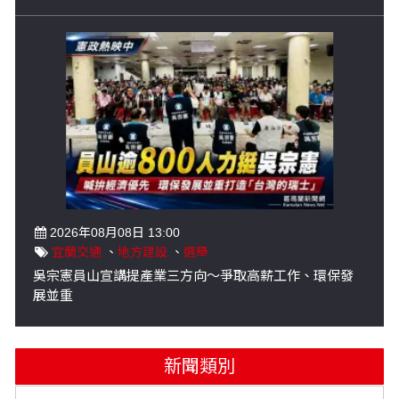
2026年08月08日 13:00
宜蘭交通
、
地方建設
、
選舉
吳宗憲員山宣講提產業三方向～爭取高薪工作、環保發
展並重
新聞類別