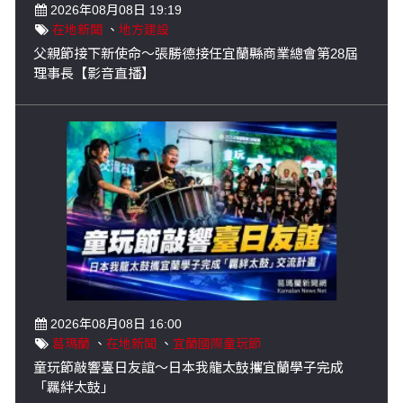
2026年08月08日 19:19
在地新聞
、
地方建設
父親節接下新使命～張勝德接任宜蘭縣商業總會第28屆
理事長【影音直播】
2026年08月08日 16:00
葛瑪蘭
、
在地新聞
、
宜蘭國際童玩節
童玩節敲響臺日友誼～日本我龍太鼓攜宜蘭學子完成
「羈絆太鼓」