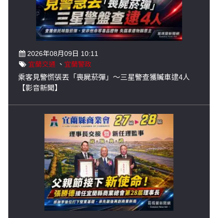
2026年08月09日 10:11
宜蘭交通
、
宜蘭警政
乘客見警慌張丟「喪屍菸彈」～三星警查獲贓車逮4人
【影音新聞】