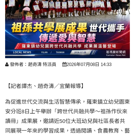
醫療養生
藝文展覽
溫馨關懷
議員民代選舉
校園動態
醫藥新訊
產業科技
時尚行業
專題講座
鄉鎮長村里長選舉
原住民動態
科技新知
我要爆料
衞生保健
美食料理
話說文史
五合一選舉
軍事新聞
網友爆料
活動專頁
產業招商
【博愛醫療公益服務隊】專欄
景點介紹
水色流光映城東～名家齊聚展藝風
讀者投稿
檢舉投訴
求職徵才
發佈者：趙奇濤 特派員
2026年07月08日 14:33
全國運動會
財經稅務
宜蘭國際童玩節
農林漁牧
【記者譚杰、趙奇濤／宜蘭報導】
宜蘭綠色博覽會
房產理財
為促進世代交流與生活智慧傳承，羅東鎮立幼兒園東
運動賽事
安分班8日上午舉辦「跨世代共融共學～祖孫作伙來
讀冊」成果展，邀請近50位大班幼兒與社區長者共
同展現一年來的學習成果，透過閱讀、食農教育、藝