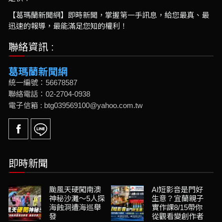
【葛瑪蘭新聞網】即時新聞，掌握第一手訊息，給您最真、最
迅速的報導，最能滿足您知的權利！
聯絡資訊 :
葛瑪蘭新聞網
統一編號：56678587
聯絡電話：02-2704-0938
電子信箱 : btg039569100@yahoo.com.tw
即時新聞
颱風天硬闖南澳
AI短影音是門好
神秘沙灘～5人探
生意？宜蘭親子
海蝕洞遭海巡舉
實作課8/15帶你
發
從觀看變創作者