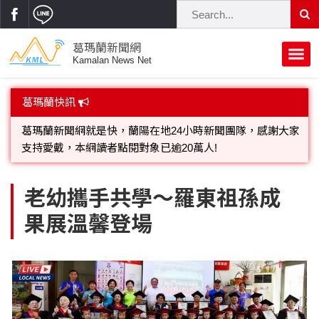
葛瑪蘭新聞網
Kamalan News Net
葛瑪蘭新聞網就是快，蘭陽在地24小時新聞團隊，感謝大家
首頁
葛瑪蘭快訊
支持愛戴，本網讀者點閱對象已逾20萬人!
蘭陽大代誌
歡迎廣告託播，刊頭或新聞欄位:圖片或影音檔可連結指定官
網;詳洽各記者或聯繫：0910-259565洽詢。
獨家新聞
政治焦點
立法院
選舉新聞
府會議題
老幼攜手共學～羅東祖孫成
果展溫馨登場
總統大選
溫馨關懷
黨政新聞
街坊大小事
親子活動
藝文走廊
立委選舉
府院動態
交通警消
民俗薪傳
時尚你我他
公益行善
縣市長選舉
地方大小事
休閒旅遊