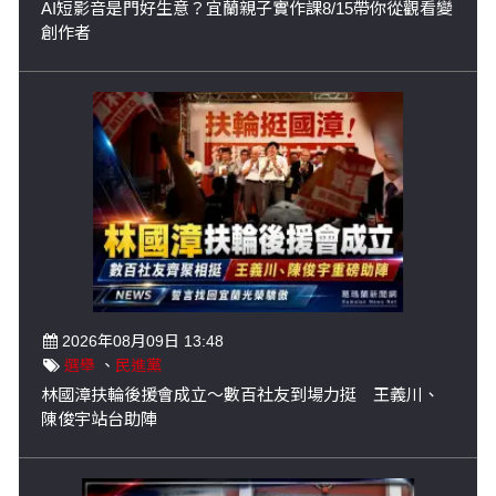
AI短影音是門好生意？宜蘭親子實作課8/15帶你從觀看變
創作者
2026年08月09日 13:48
選舉
、
民進黨
林國漳扶輪後援會成立～數百社友到場力挺 王義川、
陳俊宇站台助陣