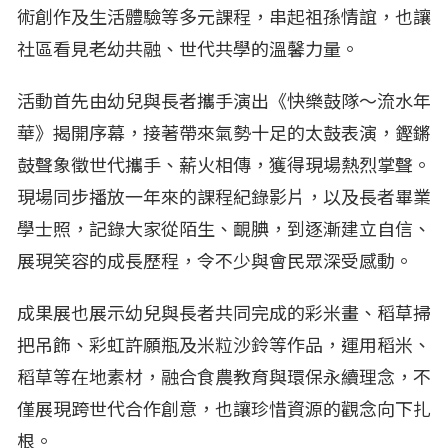
術創作及生活體驗等多元課程，串起祖孫情誼，也讓
社區看見老幼共融、世代共學的溫馨力量。
活動首先由幼兒與長者攜手演出《快樂鼓隊～流水年
華》揭開序幕，接著帶來氣勢十足的太鼓表演，鏗鏘
鼓聲象徵世代攜手、薪火相傳，獲得現場熱烈掌聲。
現場同步播放一年來的課程紀錄影片，以及長者畢業
學士照，記錄大家從陌生、靦腆，到逐漸建立自信、
展現笑容的成長歷程，令不少與會民眾深受感動。
成果展也展示幼兒與長者共同完成的彩米畫、稻草掃
把吊飾、彩虹許願瓶及米粒沙鈴等作品，運用稻米、
稻草等在地素材，融合食農教育與環保永續理念，不
僅展現跨世代合作創意，也讓珍惜資源的觀念向下扎
根。