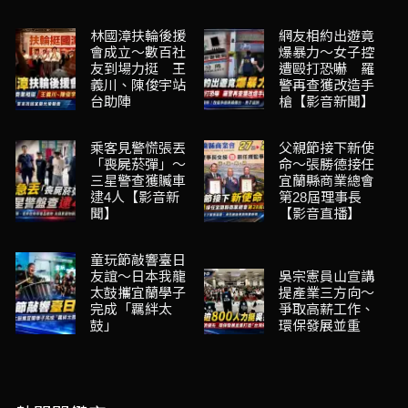
林國漳扶輪後援
網友相約出遊竟
會成立～數百社
爆暴力～女子控
友到場力挺 王
遭毆打恐嚇 羅
義川、陳俊宇站
警再查獲改造手
台助陣
槍【影音新聞】
乘客見警慌張丟
父親節接下新使
「喪屍菸彈」～
命～張勝德接任
三星警查獲贓車
宜蘭縣商業總會
逮4人【影音新
第28屆理事長
聞】
【影音直播】
童玩節敲響臺日
友誼～日本我龍
吳宗憲員山宣講
太鼓攜宜蘭學子
提產業三方向～
完成「羈絆太
爭取高薪工作、
鼓」
環保發展並重