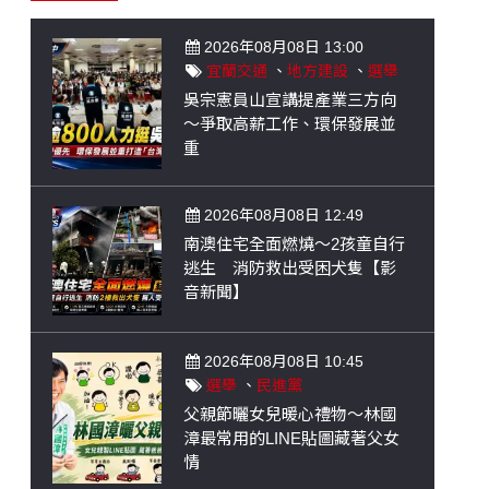
2026年08月08日 13:00
宜蘭交通
、
地方建設
、
選舉
吳宗憲員山宣講提產業三方向
～爭取高薪工作、環保發展並
重
2026年08月08日 12:49
南澳住宅全面燃燒～2孩童自行
逃生 消防救出受困犬隻【影
音新聞】
2026年08月08日 10:45
選舉
、
民進黨
父親節曬女兒暖心禮物～林國
漳最常用的LINE貼圖藏著父女
情