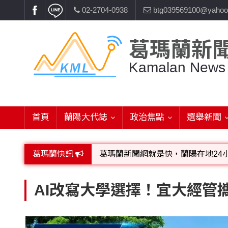
02-2704-0938
btg039569100@yahoo
葛瑪蘭新
Kamalan News
首頁
蘭陽大代誌
政治焦點
選舉新聞
葛瑪蘭快訊
葛瑪蘭新聞網就是快，蘭陽在地24
歡迎廣告託播，刊頭或新聞欄位:圖片或
AI改寫大學選擇！宜大經管