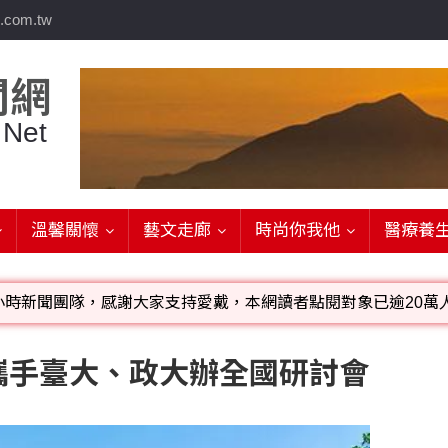
.com.tw
聞網
 Net
溫馨關懷
藝文走廊
時尚你我他
醫療養
小時新聞團隊，感謝大家支持愛戴，本網讀者點閱對象已逾20萬人
影音檔可連結指定官網;詳洽各記者或聯繫：0910-259565洽
攜手臺大、政大辦全國研討會