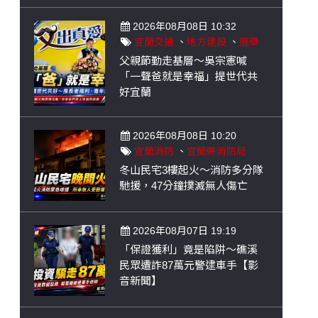
2026年08月08日 10:32
宜蘭交通
、
地方建設
、
選舉
父親節勤走基層～吳宗憲喊
「一聲爸就是幸福」提世代共
好宜蘭
2026年08月08日 10:20
宜蘭消防
、
宜蘭縣消防局
冬山民宅3樓起火～消防多分隊
馳援，47分鐘撲滅無人傷亡
2026年08月07日 19:19
「保證獲利」竟是陷阱～礁溪
民眾遭詐87萬元警逮車手【影
音新聞】