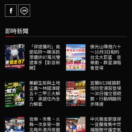
即時新聞
「保證獲利」竟
佛光山傳燈六十
是陷阱～礁溪民
～10月3日相約
眾遭詐87萬元警
台北大巨蛋 音
逮車手【影音新
樂劇、群星演唱
聞】
會登場
兼顧生態與土地
宜蘭8/13城鎮韌
正義～林國漳提
性防空演習登場
五十二甲三大解
～30分鐘交管疏
方 承諾任內全
散、行動網路同
力解套
步降速
音樂、市集、火
中元普度更環保
舞一次享受～東
～宜蘭推集中焚
北角外澳月夜邀
燒服務守護空氣