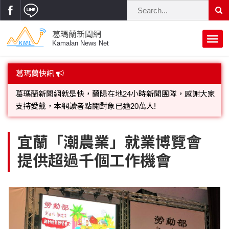
葛瑪蘭新聞網
Kamalan News Net
首頁
葛瑪蘭快訊
蘭陽大代誌
葛瑪蘭新聞網就是快，蘭陽在地24小時新聞團隊，感謝大家
支持愛戴，本網讀者點閱對象已逾20萬人!
獨家新聞
政治焦點
歡迎廣告託播，刊頭或新聞欄位:圖片或影音檔可連結指定官
立法院
選舉新聞
府會議題
宜蘭「潮農業」就業博覽會
網;詳洽各記者或聯繫：0910-259565洽詢。
提供超過千個工作機會
總統大選
溫馨關懷
黨政新聞
街坊大小事
親子活動
藝文走廊
立委選舉
府院動態
交通警消
民俗薪傳
時尚你我他
公益行善
縣市長選舉
地方大小事
休閒旅遊