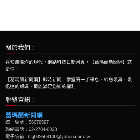
關於我們 :
在知識爆炸的現代，網路科技日新月異，【葛瑪蘭新聞網】就
是快！
【葛瑪蘭新聞網】即時新聞，掌握第一手訊息，給您最真、最
迅速的報導，最能滿足您知的權利！
聯絡資訊 :
葛瑪蘭新聞網
統一編號：56678587
聯絡電話：02-2704-0938
電子信箱 : btg039569100@yahoo.com.tw