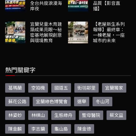
全台共度浪漫海
品質【影音直
岸夜
播】
宜蘭兒童木育建
【老屋新生系列
築成果亮眼～秘
報導】最終章：
密基地展現創意
一棟老屋，一座
與環境教育
城市的未來
熱門關鍵字
葛瑪蘭
空拍機
國道五
街坊鄰里
宜蘭獨家
蘇花公路
宜蘭綠色博覽會
選舉
冬山河
林姿妙
林棋山
生態綠舟
聖母醫院
蔡文益
陳金麟
李志鏞
龜山島
陳金德