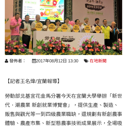
醫療養生
藝文展覽
溫馨關懷
議員民代選舉
校園動態
醫藥新訊
產業科技
時尚行業
專題講座
鄉鎮長村里長選舉
原住民動態
科技新知
我要爆料
衞生保健
美食料理
話說文史
五合一選舉
軍事新聞
網友爆料
活動專頁
產業招商
【博愛醫療公益服務隊】專欄
景點介紹
水色流光映城東～名家齊聚展藝風
讀者投稿
檢舉投訴
求職徵才
發佈者：
2017年08月12日 13:30
在地新聞
全國運動會
財經稅務
宜蘭國際童玩節
農林漁牧
【記者王名煒/宜蘭報導】
宜蘭綠色博覽會
房產理財
勞動部北基宜花金馬分署今天在宜蘭大學舉辦「新世
運動賽事
代．潮農業 新創就業博覽會」，提供生產、製造、
販售與觀光等一到四級農業職缺，還規劃有新創農事
體驗、農產市集、新型態農事技術成果展示，全場吸