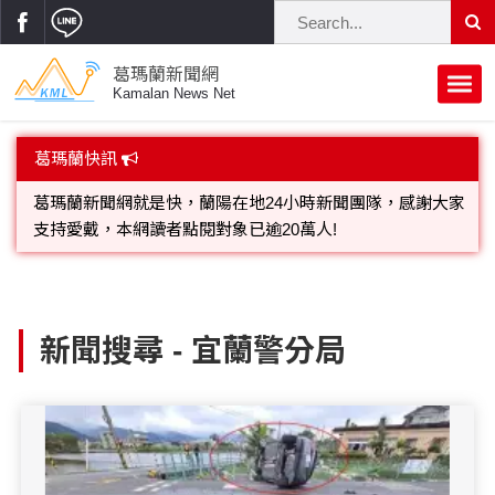
葛瑪蘭新聞網
Kamalan News Net
首頁
葛瑪蘭快訊
蘭陽大代誌
歡迎廣告託播，刊頭或新聞欄位:圖片或影音檔可連結指定官
網;詳洽各記者或聯繫：0910-259565洽詢。
獨家新聞
政治焦點
葛瑪蘭新聞網就是快，蘭陽在地24小時新聞團隊，感謝大家
立法院
選舉新聞
府會議題
支持愛戴，本網讀者點閱對象已逾20萬人!
新聞搜尋 - 宜蘭警分局
總統大選
溫馨關懷
黨政新聞
街坊大小事
親子活動
藝文走廊
立委選舉
府院動態
交通警消
民俗薪傳
時尚你我他
公益行善
縣市長選舉
地方大小事
休閒旅遊