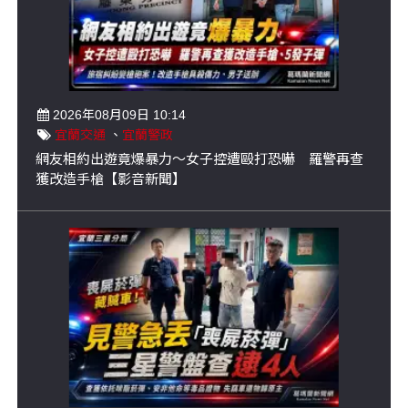
2026年08月09日 10:14
宜蘭交通
、
宜蘭警政
網友相約出遊竟爆暴力～女子控遭毆打恐嚇 羅警再查
獲改造手槍【影音新聞】