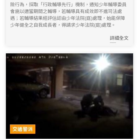
險行為，採取「行政輔導先行」機制，通知少年輔導委員
會施以適當期間之輔導，若輔導具有成效即不進司法處
遇；若輔導結果經評估認由少年法院(庭)處理，始能保障
少年健全之自我成長者，得請求少年法院(庭)處理。
詳細全文
交通警消