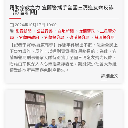
藉助宗教之力 宜蘭警攜手全國三清道友齊反詐
【影音新聞】
2024年10月17日 19:00
影音新聞
、
公益行善
、
在地新聞
、
宜蘭警政
、
三星警分
局
、
宜蘭縣政府
、
宜蘭警分局
、
礁溪警分局
、
蘇澳警分局
【記者李寶琴/羅東報導】詐騙事件層出不窮，急需全民上
下齊力識詐、反詐，以達到實質攔詐最終目的；為此，宜
蘭縣警局刑事警察大隊特別攜手全國三清道友齊力反詐，
盼藉由宗教深入人心傳播識詐觀念，期能減少社會大眾繼
續受詐欺所害而避免財產損失。
詳細全文