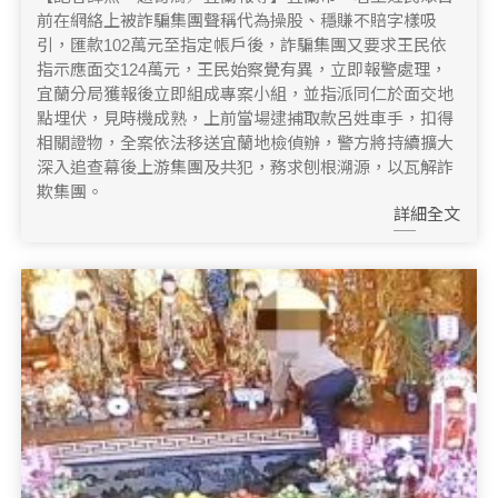
前在網絡上被詐騙集團聲稱代為操股、穩賺不賠字樣吸
引，匯款102萬元至指定帳戶後，詐騙集團又要求王民依
指示應面交124萬元，王民始察覺有異，立即報警處理，
宜蘭分局獲報後立即組成專案小組，並指派同仁於面交地
點埋伏，見時機成熟，上前當場逮捕取款呂姓車手，扣得
相關證物，全案依法移送宜蘭地檢偵辦，警方將持續擴大
深入追查幕後上游集團及共犯，務求刨根溯源，以瓦解詐
欺集團。
詳細全文