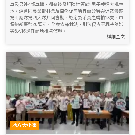
車及另外4部車輛，攔查後發現陳姓等6名男子載運大批林
木，經會同農業部林業及自然保育署宜蘭分署與保安警察
第七總隊第四大隊共同會勘，認定為珍貴之扁柏13支，市
價約新臺幣20萬元。全案依森林法、刑法侵占等罪將陳嫌
等6人移送宜蘭地檢署偵辦。
詳細全文
地方大小事