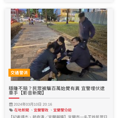
交通警消
穩賺不賠？民眾被騙百萬始覺有異 宜警埋伏逮
車手【影音新聞】
2024年03月10日 20:16
在地新聞
、
宜蘭警政
、
宜蘭警分局
【記者譚杰、趙奇濤／宜蘭報導】宜蘭市一名王姓民眾日