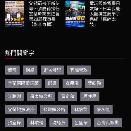
父親節接下新使
童玩節敲響臺日
命～張勝德接任
友誼～日本我龍
宜蘭縣商業總會
太鼓攜宜蘭學子
第28屆理事長
完成「羈絆太
【影音直播】
鼓」
熱門關鍵字
體育
娛樂
街坊鄰里
宜蘭警政
宜蘭國際童玩節
選舉
安農溪
曹乾舜
江聰淵
羅東鎮公所
黃定和
原住民
宜蘭地方法院
頭城鎮公所
林信華
張永德
張宜樺
林峻輔
沈德茂
呂國華
台灣民眾黨