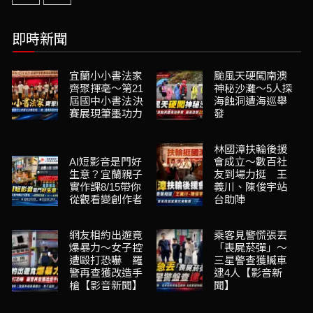
即時新聞
宜蘭小小書法家
颱風天硬闖南澳
齊聚揮毫～第21
神秘沙灘～5人探
屆國中小書法決
海蝕洞遭海巡舉
賽展現筆墨功力
發
林國漳扶輪後援
AI短影音是門好
會成立～數百社
生意？宜蘭親子
友到場力挺 王
實作課8/15帶你
義川、陳俊宇站
從觀看變創作者
台助陣
網友相約出遊竟
乘客見警慌張丟
爆暴力～女子控
「喪屍菸彈」～
遭毆打恐嚇 羅
三星警查獲贓車
警再查獲改造手
逮4人【影音新
槍【影音新聞】
聞】