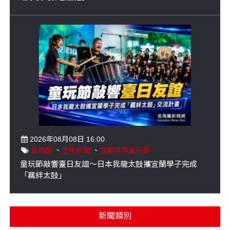
2026年08月08日 16:00
葛瑪蘭
、
在地新聞
、
宜蘭國際童玩節
童玩節敲響臺日友誼～日本我龍太鼓攜宜蘭學子完成
「羈絆太鼓」
新聞類別