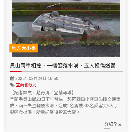
醫療養生
藝文展覽
溫馨關懷
議員民代選舉
校園動態
醫藥新訊
產業科技
時尚行業
專題講座
鄉鎮長村里長選舉
原住民動態
科技新知
我要爆料
衞生保健
美食料理
話說文史
五合一選舉
軍事新聞
網友爆料
活動專頁
產業招商
【博愛醫療公益服務隊】專欄
景點介紹
水色流光映城東～名家齊聚展藝風
地方大小事
讀者投稿
檢舉投訴
求職徵才
員山兩車相撞．一輛翻落水溝．五人輕傷送醫
全國運動會
財經稅務
2025年02月24日 15:50
宜蘭國際童玩節
農林漁牧
宜蘭警分局
【記者譚杰、趙奇濤／宜蘭報導】
宜蘭綠色博覽會
房產理財
宜蘭縣員山鄉23日下午發生一起兩輛自小客車碰撞交通事
故，兩車失控翻覆水溝，造成2名駕駛和3名乘客共5人手
運動賽事
腳輕微挫傷，所幸送醫後皆無大礙。
詳細全文