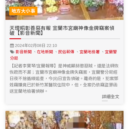
地方大小事
天理昭彰善惡有報 宜蘭市宮廟神像金牌竊案偵
破【影音新聞】
2024年02月08日 22:10
影音新聞
、
在地新聞
、
民俗薪傳
、
宜蘭地檢署
、
宜蘭警
分局
【記者李寶琴/宜蘭報導】是神威顯赫懲惡賊，還是法網恢
恢疏而不漏；宜蘭市宮廟神像金牌失竊案，宜蘭警分局經
日夜不捨循線追查，今(8)日宣告偵破。離奇的是，犯案鄧
姓竊嫌竟已於新竹某醫院住院中，但，全案仍依竊盜罪函
送宜蘭地檢署偵辦。
詳細全文