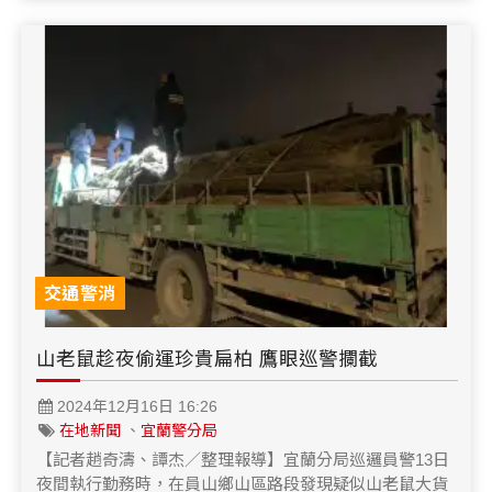
交通警消
山老鼠趁夜偷運珍貴扁柏 鷹眼巡警攔截
2024年12月16日 16:26
在地新聞
、
宜蘭警分局
【記者趙奇濤、譚杰／整理報導】宜蘭分局巡邏員警13日
夜間執行勤務時，在員山鄉山區路段發現疑似山老鼠大貨