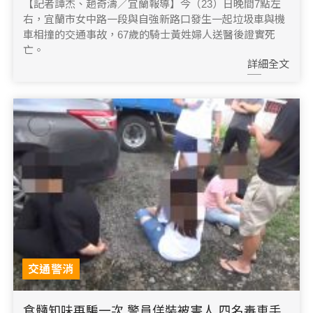
【記者譚杰、趙奇濤／宜蘭報導】今（23）日晚間7點左
右，宜蘭市女中路一段與自強新路口發生一起垃圾車與機
車相撞的交通事故，67歲的騎士黃姓婦人送醫後證實死
亡。
詳細全文
交通警消
食髓知味再騙一次 警員佯裝被害人 四名毒車手