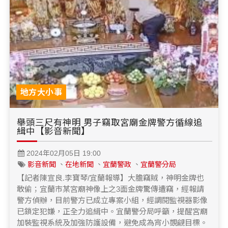
地方大小事
舉頭三尺有神明 男子竊取宮廟金牌警方循線追
緝中【影音新聞】
2024年02月05日 19:00
影音新聞
、
在地新聞
、
宜蘭警政
、
宜蘭警分局
【記者陳宣良.李寶琴/宜蘭報導】大膽竊賊，神明金牌也
敢偷；宜蘭市某宮廟神像上之3面金牌驚傳遭竊，經報請
警方偵辦，目前警方已成立專案小組，經調閱監視器影像
已鎖定犯嫌，正全力追緝中。宜蘭警分局呼籲，提醒宮廟
加裝監視系統及加強防護設備，避免成為宵小覬覦目標。