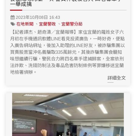
一舉成擒
2023年10月08日 16:43
在地新聞
、
宜蘭警政
、
宜蘭警分局
【記者譚杰、趙奇濤／宜蘭報導】家住宜蘭的羅姓女子六
月初在手機通訊軟體LINE看見投資廣告，一時好奇，便點
入廣告網站網址，後加入助理的LINE好友，被詐騙集團以
買賣股票當沖名義騙取335萬餘元，其後詐騙集團食髓知
味想繼續行騙，警民合力將四名車手逮捕歸案，全案依刑
法詐欺、洗錢防制法及毒品危害防制條例等罪嫌移送宜蘭
地檢署偵辦。
詳細全文