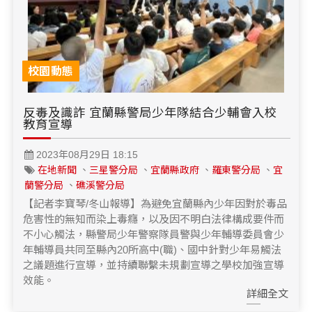
校園動態
反毒及識詐 宜蘭縣警局少年隊結合少輔會入校
教育宣導
2023年08月29日 18:15
在地新聞
、
三星警分局
、
宜蘭縣政府
、
羅東警分局
、
宜
蘭警分局
、
礁溪警分局
【記者李寶琴/冬山報導】為避免宜蘭縣內少年因對於毒品
危害性的無知而染上毒癮，以及因不明白法律構成要件而
不小心觸法，縣警局少年警察隊員警與少年輔導委員會少
年輔導員共同至縣內20所高中(職)、國中針對少年易觸法
之議題進行宣導，並持續聯繫未規劃宣導之學校加強宣導
效能。
詳細全文