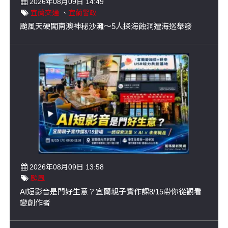
2026年08月09日 14:49
宜蘭交通
、
宜蘭警政
颱風天硬闖南澳神秘沙灘～5人探海蝕洞遭海巡舉發
2026年08月09日 13:58
颱風
AI短影音是門好生意？宜蘭親子實作課8/15帶你從觀看
變創作者