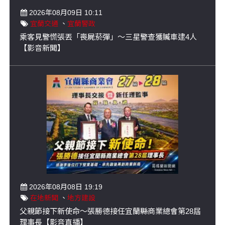
2026年08月09日 10:11
宜蘭交通
、
宜蘭警政
乘客見警慌張丟「喪屍菸彈」～三星警查獲贓車逮4人
【影音新聞】
2026年08月08日 19:19
在地新聞
、
地方建設
父親節接下新使命～張勝德接任宜蘭縣商業總會第28屆
理事長【影音直播】