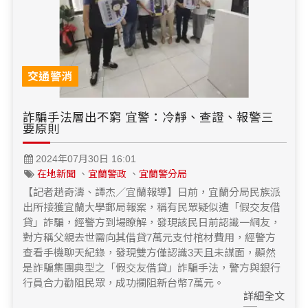
交通警消
詐騙手法層出不窮 宜警：冷靜、查證、報警三
要原則
2024年07月30日 16:01
在地新聞
、
宜蘭警政
、
宜蘭警分局
【記者趙奇濤、譚杰／宜蘭報導】日前，宜蘭分局民族派
出所接獲宜蘭大學郵局報案，稱有民眾疑似遭「假交友借
貸」詐騙，經警方到場瞭解，發現該民日前認識一網友，
對方稱父親去世需向其借貸7萬元支付棺材費用，經警方
查看手機聊天紀錄，發現雙方僅認識3天且未謀面，顯然
是詐騙集團典型之「假交友借貸」詐騙手法，警方與銀行
行員合力勸阻民眾，成功攔阻新台幣7萬元。
詳細全文