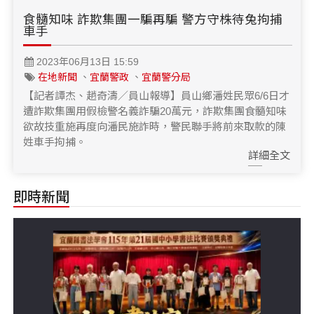
食髓知味 詐欺集團一騙再騙 警方守株待兔拘捕
車手
2023年06月13日 15:59
在地新聞
、
宜蘭警政
、
宜蘭警分局
【記者譚杰、趙奇濤／員山報導】員山鄉潘姓民眾6/6日才
遭詐欺集團用假檢警名義詐騙20萬元，詐欺集團食髓知味
欲故技重施再度向潘民施詐時，警民聯手將前來取款的陳
姓車手拘捕。
詳細全文
即時新聞