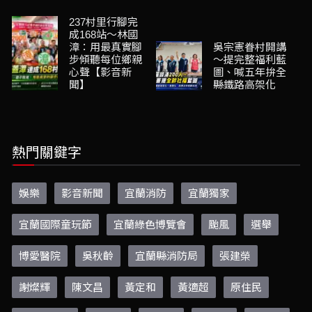
237村里行腳完
成168站～林國
漳：用最真實腳
吳宗憲眷村開講
步傾聽每位鄉親
～提完整福利藍
心聲【影音新
圖、喊五年拚全
聞】
縣鐵路高架化
熱門關鍵字
娛樂
影音新聞
宜蘭消防
宜蘭獨家
宜蘭國際童玩節
宜蘭綠色博覽會
颱風
選舉
博愛醫院
吳秋齡
宜蘭縣消防局
張建榮
謝燦輝
陳文昌
黃定和
黃適超
原住民