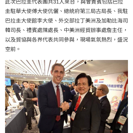
此次巴拉圭代表團共31人來台，與會貴賓包括巴拉
圭駐華大使傅大使伉儷、總統府第三局古局長、我駐
巴拉圭大使館李大使、外交部拉丁美洲及加勒比海司
韓司長、禮賓處陳處長、中美洲經貿辦事處詹主任，
以及貿協與各界代表共同參與，現場氣氛熱烈，盛況
空前。