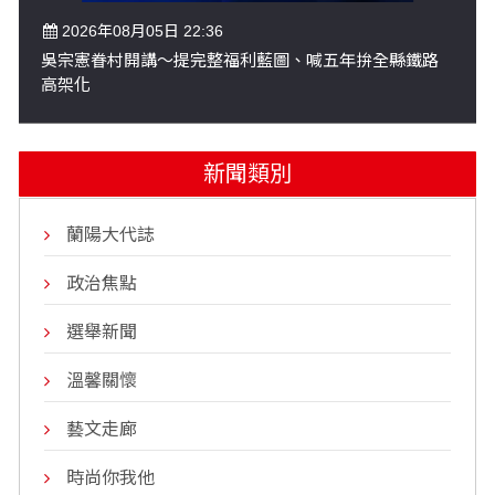
2026年08月05日 22:36
吳宗憲眷村開講～提完整福利藍圖、喊五年拚全縣鐵路
高架化
新聞類別
蘭陽大代誌
政治焦點
選舉新聞
溫馨關懷
藝文走廊
時尚你我他