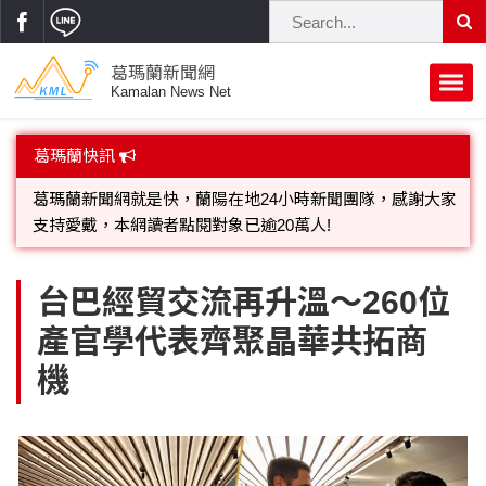
葛瑪蘭新聞網
Kamalan News Net
首頁
葛瑪蘭快訊
葛瑪蘭新聞網就是快，蘭陽在地24小時新聞團隊，感謝大家
蘭陽大代誌
支持愛戴，本網讀者點閱對象已逾20萬人!
獨家新聞
政治焦點
歡迎廣告託播，刊頭或新聞欄位:圖片或影音檔可連結指定官
網;詳洽各記者或聯繫：0910-259565洽詢。
立法院
選舉新聞
府會議題
台巴經貿交流再升溫～260位
產官學代表齊聚晶華共拓商
總統大選
溫馨關懷
黨政新聞
街坊大小事
機
親子活動
藝文走廊
立委選舉
府院動態
交通警消
民俗薪傳
時尚你我他
公益行善
縣市長選舉
地方大小事
休閒旅遊