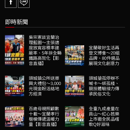
即時新聞
吳宗憲談宜蘭治
理藍圖～主張適
度放寬容積率建
宜蘭敬好生活再
蔽率、5年拚全縣
登文博會～20組
鐵路高架化【影
品牌、80件選品
音直播】
展現文化創意力
頭城鎮公所送振
頭城搶孤停辦不
興大禮包～3,000
喊卡～綁孤棧、
元現金盼活絡地
競技體驗接力傳
方經濟
承民俗文化
百歲母親照顧數
全臺九成產量在
十載～宜蘭孝行
員山～紅心芭樂
楷模傳遞溫暖力
上市邀全民品嚐
量【影音直播】
軟Q好滋味