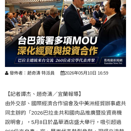
醫療養生
藝文展覽
溫馨關懷
議員民代選舉
校園動態
醫藥新訊
產業科技
時尚行業
專題講座
鄉鎮長村里長選舉
原住民動態
科技新知
我要爆料
衞生保健
美食料理
話說文史
五合一選舉
軍事新聞
網友爆料
活動專頁
產業招商
【博愛醫療公益服務隊】專欄
景點介紹
水色流光映城東～名家齊聚展藝風
讀者投稿
檢舉投訴
求職徵才
全國運動會
財經稅務
發佈者：趙奇濤 特派員
2026年05月10日 16:59
宜蘭國際童玩節
農林漁牧
宜蘭綠色博覽會
【記者譚杰、趙奇濤／宜蘭報導】
房產理財
由外交部、國際經濟合作協會及中美洲經貿辦事處共
運動賽事
同主辦的「2026巴拉圭共和國肉品推廣暨投資商機
說明會」，5月8日於晶華酒店盛大舉行，吸引超過