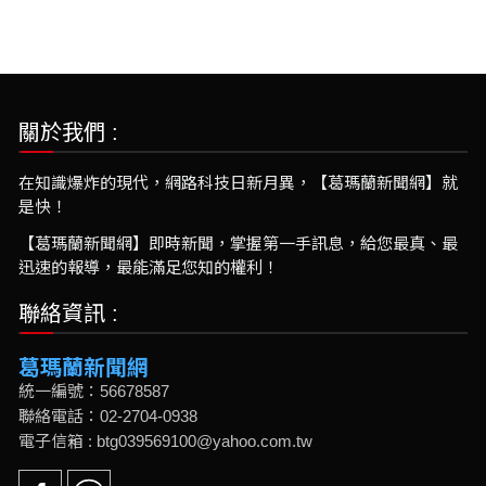
關於我們 :
在知識爆炸的現代，網路科技日新月異，【葛瑪蘭新聞網】就
是快！
【葛瑪蘭新聞網】即時新聞，掌握第一手訊息，給您最真、最
迅速的報導，最能滿足您知的權利！
聯絡資訊 :
葛瑪蘭新聞網
統一編號：56678587
聯絡電話：02-2704-0938
電子信箱 : btg039569100@yahoo.com.tw