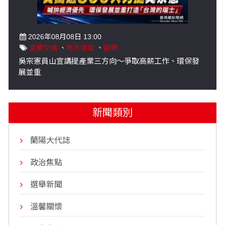
2026年08月08日 13:00
宜蘭交通
、
地方建設
、
選舉
吳宗憲員山宣講提產業三方向～爭取高薪工作、環保發
展並重
新聞類別
蘭陽大代誌
政治焦點
選舉新聞
溫馨關懷