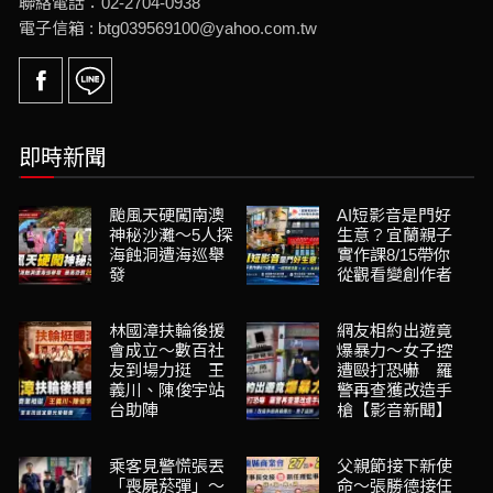
聯絡電話：02-2704-0938
電子信箱 : btg039569100@yahoo.com.tw
即時新聞
颱風天硬闖南澳
AI短影音是門好
神秘沙灘～5人探
生意？宜蘭親子
海蝕洞遭海巡舉
實作課8/15帶你
發
從觀看變創作者
林國漳扶輪後援
網友相約出遊竟
會成立～數百社
爆暴力～女子控
友到場力挺 王
遭毆打恐嚇 羅
義川、陳俊宇站
警再查獲改造手
台助陣
槍【影音新聞】
乘客見警慌張丟
父親節接下新使
「喪屍菸彈」～
命～張勝德接任