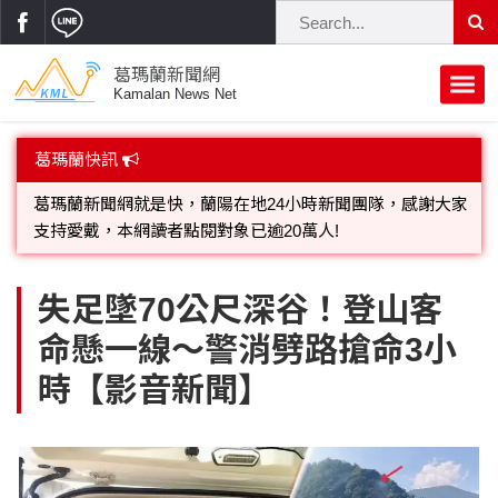
葛瑪蘭新聞網
Kamalan News Net
首頁
葛瑪蘭快訊
蘭陽大代誌
歡迎廣告託播，刊頭或新聞欄位:圖片或影音檔可連結指定官
網;詳洽各記者或聯繫：0910-259565洽詢。
獨家新聞
政治焦點
葛瑪蘭新聞網就是快，蘭陽在地24小時新聞團隊，感謝大家
立法院
選舉新聞
府會議題
失足墜70公尺深谷！登山客
支持愛戴，本網讀者點閱對象已逾20萬人!
命懸一線～警消劈路搶命3小
總統大選
溫馨關懷
黨政新聞
街坊大小事
時【影音新聞】
親子活動
藝文走廊
立委選舉
府院動態
交通警消
民俗薪傳
時尚你我他
公益行善
縣市長選舉
地方大小事
休閒旅遊