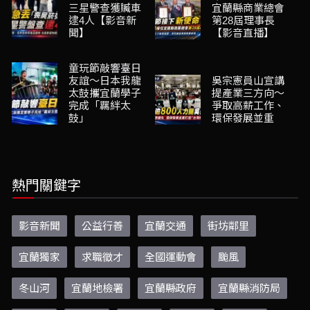
三星警查獲贓車
宜蘭縣商業總會
逮4人【影音新
第28屆理事長
聞】
【影音直播】
童玩節敲響臺日
友誼～日本我龍
吳宗憲員山宣講
太鼓攜宜蘭學子
提產業三方向～
完成「羈絆太
爭取高薪工作、
鼓」
環保發展並重
熱門關鍵字
影音新聞
公益行善
宜蘭交通
街坊鄰里
宜蘭獨家
求職徵才
全國運動會
颱風
冬山河
宜蘭地檢署
宜蘭縣政府
宜蘭縣消防局