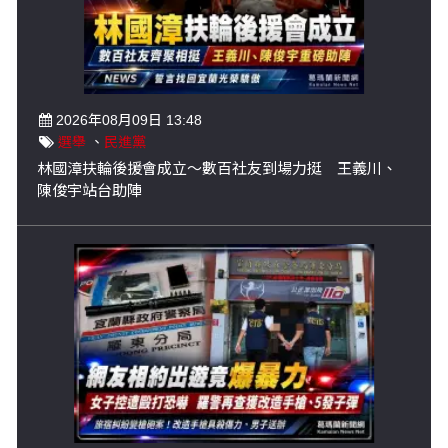
2026年08月09日 13:48
選舉
、
民進黨
林國漳扶輪後援會成立～數百社友到場力挺 王義川、
陳俊宇站台助陣