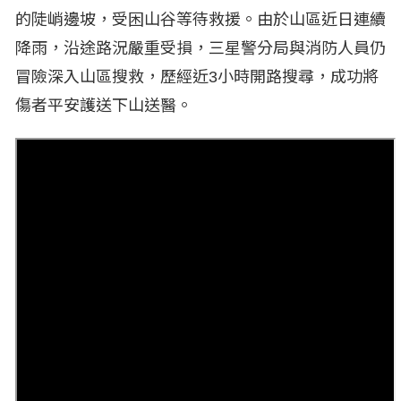
的陡峭邊坡，受困山谷等待救援。由於山區近日連續
降雨，沿途路況嚴重受損，三星警分局與消防人員仍
冒險深入山區搜救，歷經近3小時開路搜尋，成功將
傷者平安護送下山送醫。