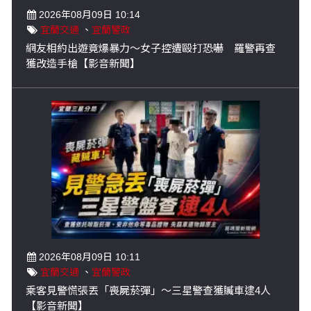
2026年08月09日 10:14
宜蘭交通
、
宜蘭警政
網友相約出遊竟爆暴力～女子控遭毆打恐嚇 羅警再查
獲改造手槍【影音新聞】
2026年08月09日 10:11
宜蘭交通
、
宜蘭警政
乘客見警慌張丟「喪屍菸彈」～三星警查獲贓車逮4人
【影音新聞】