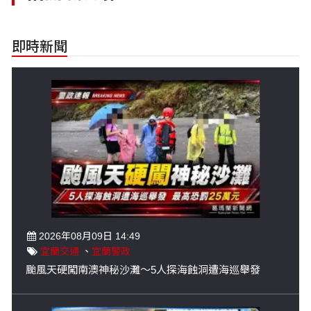
即時新聞
2026年08月09日 14:49
宜蘭交通
、
宜蘭警政
颱風天硬闖南澳神秘沙灘～5人探海蝕洞遭海巡舉發