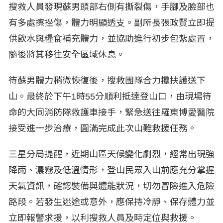
搜救人員發現蘇男頭部右側有撕裂傷，手腳及臉部也
有多處擦挫傷，體力明顯透支。副所長張政賢立即提
供飲水與糧食補充體力，並協助進行初步包紮處置，
隨後將其移往安全區域休息。
待蘇男體力稍微恢復後，搜救團隊合力攙扶護送下
山。最終於下午1時55分順利抵達登山口，由現場待
命的大同消防隊救護車接手，緊急送往羅東博愛醫院
接受進一步治療，圓滿完成此次山難救援任務。
三星分局提醒，近期山區天候變化劇烈，經常出現強
降雨、濃霧及低溫情形，登山民眾入山前應充分掌握
天氣資訊，確認裝備與體能狀況，切勿冒險進入危險
路段。若發生迷途或意外，應保持冷靜、保存體力並
立即報警求援，以利搜救人員及時定位與救援。