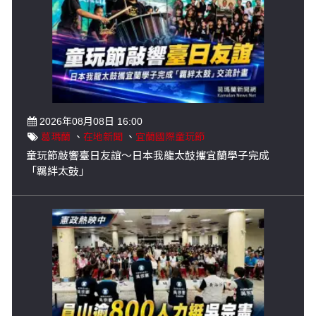
2026年08月08日 16:00
葛瑪蘭
、
在地新聞
、
宜蘭國際童玩節
童玩節敲響臺日友誼～日本我龍太鼓攜宜蘭學子完成
「羈絆太鼓」