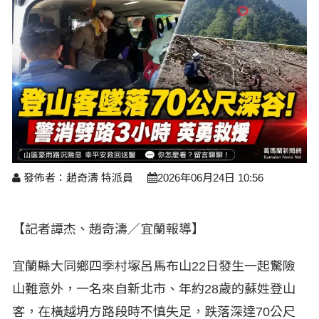
醫療養生
藝文展覽
溫馨關懷
議員民代選舉
校園動態
醫藥新訊
產業科技
時尚行業
專題講座
鄉鎮長村里長選舉
原住民動態
科技新知
我要爆料
衞生保健
美食料理
話說文史
五合一選舉
軍事新聞
網友爆料
活動專頁
產業招商
【博愛醫療公益服務隊】專欄
景點介紹
水色流光映城東～名家齊聚展藝風
讀者投稿
檢舉投訴
求職徵才
全國運動會
財經稅務
發佈者：趙奇濤 特派員
2026年06月24日 10:56
宜蘭國際童玩節
農林漁牧
宜蘭綠色博覽會
【記者譚杰、趙奇濤／宜蘭報導】
房產理財
運動賽事
宜蘭縣大同鄉四季村塚呂馬布山22日發生一起驚險
山難意外，一名來自新北市、年約28歲的蘇姓登山
客，在橫越坍方路段時不慎失足，跌落深達70公尺