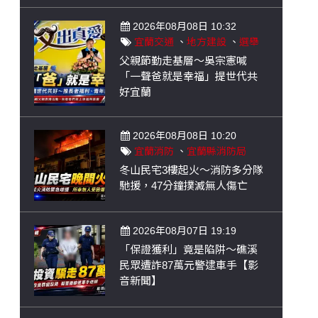
2026年08月08日 10:32
宜蘭交通
、
地方建設
、
選舉
父親節勤走基層～吳宗憲喊
「一聲爸就是幸福」提世代共
好宜蘭
2026年08月08日 10:20
宜蘭消防
、
宜蘭縣消防局
冬山民宅3樓起火～消防多分隊
馳援，47分鐘撲滅無人傷亡
2026年08月07日 19:19
「保證獲利」竟是陷阱～礁溪
民眾遭詐87萬元警逮車手【影
音新聞】