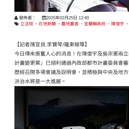
發佈者：
2025年02月25日 12:40
立法院
、
在地新聞
、
農地農舍
、
宜蘭縣政府
、
陳俊宇
【記者陳宣良.李寶琴/羅東報導】
今日傳來振奮人心的消息！在陳俊宇及吳宗憲兩立
計畫變更案」已順利通過內政部都市計畫委員會審
歷經召開多場會議及說明會，並積極與中央及地方
洪治水將是一大進展。