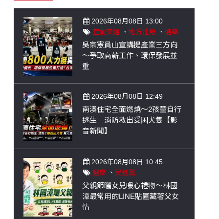
2026年08月08日 13:00
宜蘭交通
、
地方建設
、
選舉
吳宗憲員山宣講提產業三方向
～爭取高薪工作、環保發展並
重
2026年08月08日 12:49
南澳住宅全面燃燒～2孩童自行
逃生 消防救出受困犬隻【影
音新聞】
2026年08月08日 10:45
選舉
、
民進黨
父親節曬女兒暖心禮物～林國
漳最常用的LINE貼圖藏著父女
情