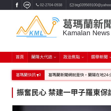
02-2704-0938
btg039569100@yahoo
葛瑪蘭新
Kamalan News
首頁
蘭陽大代誌
政治焦點
選舉新聞
葛瑪蘭快訊
葛瑪蘭新聞網就是快，蘭陽在地24
歡迎廣告託播，刊頭或新聞欄位:圖片或
振奮民心 禁建一甲子羅東保