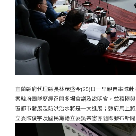
宜蘭縣府代理縣長林茂盛今(25)日一早親自率隊
案縣府團隊歷經召開多場會議及說明會，並積極與
區都市發展及防洪治水將是一大進展；縣府馬上將
立委陳俊宇及國民黨籍立委吳宗憲亦隨即發布新聞