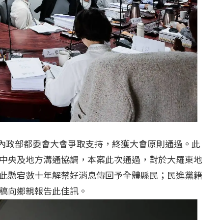
赴內政部都委會大會爭取支持，終獲大會原則通過。此
中央及地方溝通協調，本案此次通過，對於大羅東地
此懸宕數十年解禁好消息傳回予全體縣民；民進黨籍
稿向鄉親報告此佳訊。