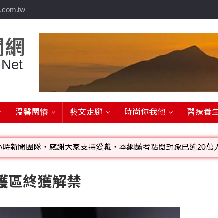
.com.tw
聞網
 Net
溫馨關懷
藝文走廊
時尚你我他
醫療養
小時新聞團隊，感謝大家支持愛戴，本網讀者點閱對象已逾20萬人
影音檔可連結指定官網;詳洽各記者或聯繫：0910-259565洽
護區終獲解禁