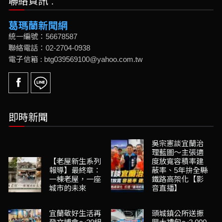
聯絡資訊 :
葛瑪蘭新聞網
統一編號：56678587
聯絡電話：02-2704-0938
電子信箱 : btg039569100@yahoo.com.tw
即時新聞
吳宗憲談宜蘭治
理藍圖～主張適
【老屋新生系列
度放寬容積率建
報導】最終章：
蔽率、5年拚全縣
一棟老屋，一座
鐵路高架化【影
城市的未來
音直播】
宜蘭敬好生活再
頭城鎮公所送振