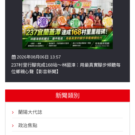
2026年08月06日 13:57
237村里行腳完成168站～林國漳：用最真實腳步傾聽每
位鄉親心聲【影音新聞】
新聞類別
蘭陽大代誌
政治焦點