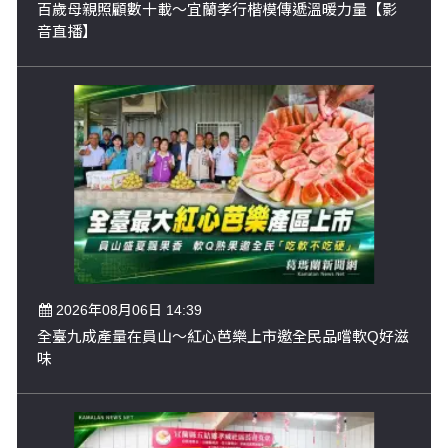
百歲母親照顧數十載～宜蘭孝行楷模傳遞溫暖力量【影
音直播】
2026年08月06日 14:39
全臺九成產量在員山～紅心芭樂上市邀全民品嚐軟Q好滋
味