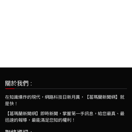
關於我們 :
在知識爆炸的現代，網路科技日新月異，【葛瑪蘭新聞網】就
是快！
【葛瑪蘭新聞網】即時新聞，掌握第一手訊息，給您最真、最
迅速的報導，最能滿足您知的權利！