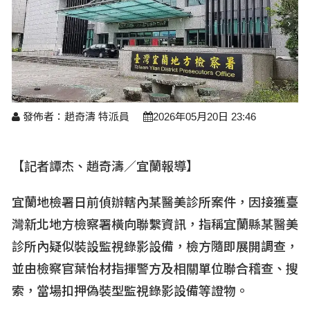
醫療養生
藝文展覽
溫馨關懷
議員民代選舉
校園動態
醫藥新訊
產業科技
時尚行業
專題講座
鄉鎮長村里長選舉
原住民動態
科技新知
我要爆料
衞生保健
美食料理
話說文史
五合一選舉
軍事新聞
網友爆料
活動專頁
產業招商
【博愛醫療公益服務隊】專欄
景點介紹
水色流光映城東～名家齊聚展藝風
發佈者：趙奇濤 特派員
2026年05月20日 23:46
讀者投稿
檢舉投訴
求職徵才
全國運動會
財經稅務
【記者譚杰、趙奇濤／宜蘭報導】
宜蘭國際童玩節
農林漁牧
宜蘭地檢署日前偵辦轄內某醫美診所案件，因接獲臺
宜蘭綠色博覽會
灣新北地方檢察署橫向聯繫資訊，指稱宜蘭縣某醫美
房產理財
診所內疑似裝設監視錄影設備，檢方隨即展開調查，
運動賽事
並由檢察官葉怡材指揮警方及相關單位聯合稽查、搜
索，當場扣押偽裝型監視錄影設備等證物。