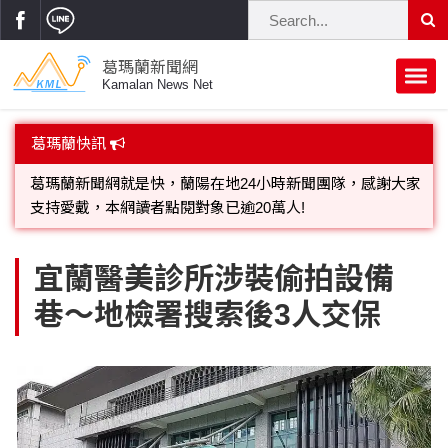
葛瑪蘭新聞網
Kamalan News Net
首頁
葛瑪蘭快訊
葛瑪蘭新聞網就是快，蘭陽在地24小時新聞團隊，感謝大家
蘭陽大代誌
支持愛戴，本網讀者點閱對象已逾20萬人!
歡迎廣告託播，刊頭或新聞欄位:圖片或影音檔可連結指定官
獨家新聞
政治焦點
網;詳洽各記者或聯繫：0910-259565洽詢。
立法院
選舉新聞
府會議題
宜蘭醫美診所涉裝偷拍設備
巷～地檢署搜索後3人交保
總統大選
溫馨關懷
黨政新聞
街坊大小事
親子活動
藝文走廊
立委選舉
府院動態
交通警消
民俗薪傳
時尚你我他
公益行善
縣市長選舉
地方大小事
休閒旅遊