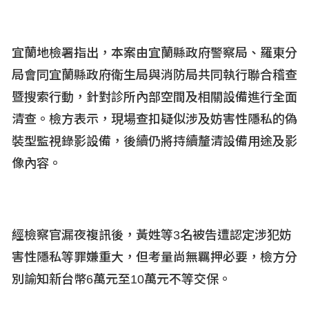
宜蘭地檢署指出，本案由宜蘭縣政府警察局、羅東分
局會同宜蘭縣政府衛生局與消防局共同執行聯合稽查
暨搜索行動，針對診所內部空間及相關設備進行全面
清查。檢方表示，現場查扣疑似涉及妨害性隱私的偽
裝型監視錄影設備，後續仍將持續釐清設備用途及影
像內容。
經檢察官漏夜複訊後，黃姓等3
名被告遭認定涉犯妨
害性隱私等罪嫌重大，但考量尚無羈押必要，檢方分
別諭知新台幣6
萬元至10
萬元不等交保。