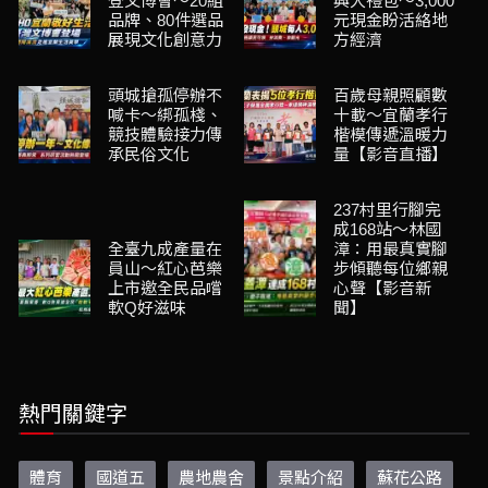
登文博會～20組
興大禮包～3,000
品牌、80件選品
元現金盼活絡地
展現文化創意力
方經濟
頭城搶孤停辦不
百歲母親照顧數
喊卡～綁孤棧、
十載～宜蘭孝行
競技體驗接力傳
楷模傳遞溫暖力
承民俗文化
量【影音直播】
237村里行腳完
成168站～林國
全臺九成產量在
漳：用最真實腳
員山～紅心芭樂
步傾聽每位鄉親
上市邀全民品嚐
心聲【影音新
軟Q好滋味
聞】
熱門關鍵字
體育
國道五
農地農舍
景點介紹
蘇花公路