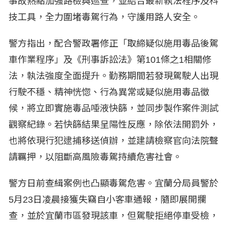
事故熱點加強路檢與巡查，並結合最新執法程序及科
技工具，全力圍堵毒駕行為，守護用路人安全。
警方指出，配合警政署修正「取締疑似施用毒品後駕
車作業程序」及《刑事訴訟法》第101條之1相關修
法，執法強度全面提升。勤務期間若發現駕駛人出現
行駛不穩、精神恍惚、行為異常或疑似施用毒品徵
候，將立即實施毒品唾液快篩，並同步製作案件測試
觀察紀錄。若快篩結果呈陽性反應，除依法開罰外，
也將依現行犯逮捕移送偵辦，並建請檢察官向法院聲
請羈押，以阻斷高風險毒駕持續危害社會。
警方日前查緝案例也凸顯毒駕危害。宜蘭分局員警於
5月23日凌晨接獲失竊自小客車通報，隨即展開攔
查，並於宜蘭市區發現該車，但駕駛拒絕停車受檢，