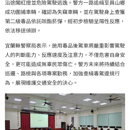
沿途闖紅燈並危險駕駛逃逸。警方一路追緝至員山鄉
成功圍捕車輛，確認為失竊車輛，並在駕駛身上查獲
第二級毒品依託咪酯菸彈，經初步檢驗呈陽性反應，
依法移送偵辦。
宜蘭縣警察局表示，施用毒品後駕車將嚴重影響駕駛
人的判斷能力、反應速度及注意力，不僅危害自身安
全，更可能造成無辜民眾傷亡。警方未來將持續結合
巡邏、路檢與各項專案勤務，加強查緝毒駕違規行
為，展現維護交通安全的決心。