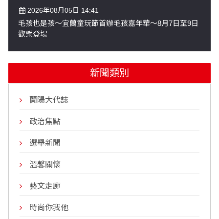
2026年08月05日 14:41
毛孩也是孩～宜蘭童玩節首辦毛孩嘉年華～8月7日至9日
歡樂登場
新聞類別
蘭陽大代誌
政治焦點
選舉新聞
溫馨關懷
藝文走廊
時尚你我他