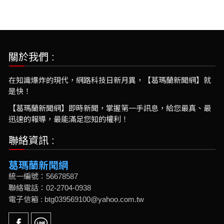
關於我們 :
在知識爆炸的現代，網路科技日新月異，【葛瑪蘭新聞網】就
是快！
【葛瑪蘭新聞網】即時新聞，掌握第一手訊息，給您最真、最
迅速的報導，最能滿足您知的權利！
聯絡資訊 :
葛瑪蘭新聞網
統一編號：56678587
聯絡電話：02-2704-0938
電子信箱 : btg039569100@yahoo.com.tw