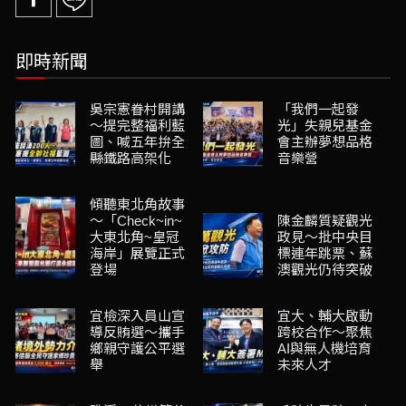
即時新聞
吳宗憲眷村開講
「我們一起發
～提完整福利藍
光」失親兒基金
圖、喊五年拚全
會主辦夢想品格
縣鐵路高架化
音樂營
傾聽東北角故事
～「Check~in~
陳金麟質疑觀光
大東北角~皇冠
政見～批中央目
海岸」展覽正式
標連年跳票、蘇
登場
澳觀光仍待突破
宜檢深入員山宣
宜大、輔大啟動
導反賄選～攜手
跨校合作～聚焦
鄉親守護公平選
AI與無人機培育
舉
未來人才