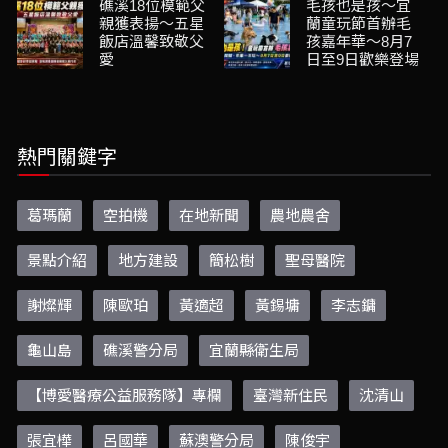
礁溪18位模範父
毛孩也是孩～宜
親獲表揚～五星
蘭童玩節首辦毛
飯店溫馨致敬父
孩嘉年華～8月7
愛
日至9日歡樂登場
熱門關鍵字
葛瑪蘭
空拍機
在地新聞
農地農舍
景點介紹
地方建設
簡松樹
聖母醫院
謝燦輝
陳歐珀
黃適超
黃錫墉
李志鏞
龜山島
礁溪警分局
宜蘭縣衛生局
【博愛醫療公益服務隊】專欄
臺灣新住民
沈清山
張宜樺
呂國華
蘇澳警分局
陳俊宇