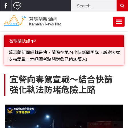
葛瑪蘭新聞網
Kamalan News Net
首頁
葛瑪蘭快訊
蘭陽大代誌
葛瑪蘭新聞網就是快，蘭陽在地24小時新聞團隊，感謝大家
支持愛戴，本網讀者點閱對象已逾20萬人!
獨家新聞
政治焦點
歡迎廣告託播，刊頭或新聞欄位:圖片或影音檔可連結指定官
立法院
選舉新聞
府會議題
宜警向毒駕宣戰～結合快篩
網;詳洽各記者或聯繫：0910-259565洽詢。
強化執法防堵危險上路
總統大選
溫馨關懷
黨政新聞
街坊大小事
親子活動
藝文走廊
立委選舉
府院動態
交通警消
民俗薪傳
時尚你我他
公益行善
縣市長選舉
地方大小事
休閒旅遊