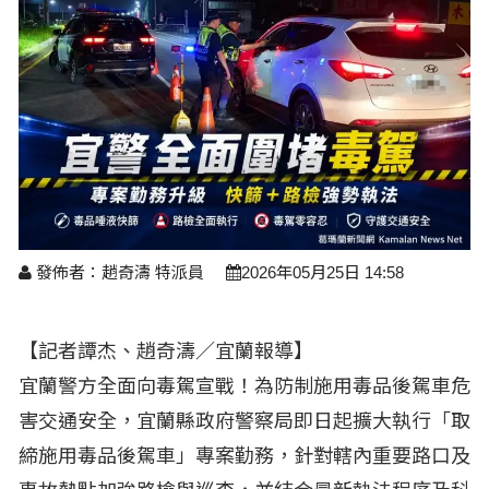
醫療養生
藝文展覽
溫馨關懷
議員民代選舉
校園動態
醫藥新訊
產業科技
時尚行業
專題講座
鄉鎮長村里長選舉
原住民動態
科技新知
我要爆料
衞生保健
美食料理
話說文史
五合一選舉
軍事新聞
網友爆料
活動專頁
產業招商
【博愛醫療公益服務隊】專欄
景點介紹
水色流光映城東～名家齊聚展藝風
讀者投稿
檢舉投訴
求職徵才
全國運動會
財經稅務
發佈者：趙奇濤 特派員
2026年05月25日 14:58
宜蘭國際童玩節
農林漁牧
【記者譚杰、趙奇濤／宜蘭報導】
宜蘭綠色博覽會
房產理財
宜蘭警方全面向毒駕宣戰！為防制施用毒品後駕車危
運動賽事
害交通安全，宜蘭縣政府警察局即日起擴大執行「取
締施用毒品後駕車」專案勤務，針對轄內重要路口及