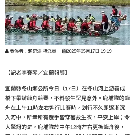
醫療養生
藝文展覽
溫馨關懷
議員民代選舉
校園動態
醫藥新訊
產業科技
時尚行業
專題講座
鄉鎮長村里長選舉
原住民動態
科技新知
我要爆料
衞生保健
美食料理
話說文史
五合一選舉
軍事新聞
網友爆料
活動專頁
產業招商
【博愛醫療公益服務隊】專欄
景點介紹
水色流光映城東～名家齊聚展藝風
發佈者：趙奇濤 特派員
2025年05月17日 19:19
讀者投稿
檢舉投訴
求職徵才
全國運動會
財經稅務
【記者李寶琴／宜蘭報導】
宜蘭國際童玩節
農林漁牧
宜蘭縣冬山鄉公所今日（17
日）在冬山河上游義成
宜蘭綠色博覽會
橋下舉辦龍舟競賽，不料發生罕見意外。鹿埔隊的龍
房產理財
舟在上午11
時左右進行比賽時，划行不久即逐漸沉
運動賽事
入河中，所幸所有選手皆穿著救生衣，平安上岸；令
人驚訝的是，鹿埔隊於中午12
時左右更換龍舟後，