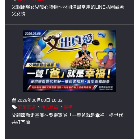
父親節曬女兒暖心禮物～林國漳最常用的LINE貼圖藏著
父女情
2026年08月08日 10:32
宜蘭交通
、
地方建設
、
選舉
父親節勤走基層～吳宗憲喊「一聲爸就是幸福」提世代
共好宜蘭