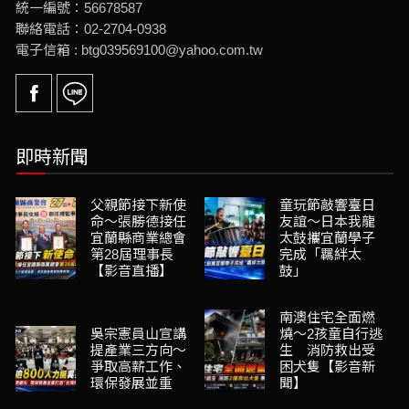
統一編號：56678587
聯絡電話：02-2704-0938
電子信箱 : btg039569100@yahoo.com.tw
即時新聞
父親節接下新使
童玩節敲響臺日
命～張勝德接任
友誼～日本我龍
宜蘭縣商業總會
太鼓攜宜蘭學子
第28屆理事長
完成「羈絆太
【影音直播】
鼓」
南澳住宅全面燃
吳宗憲員山宣講
燒～2孩童自行逃
提產業三方向～
生 消防救出受
爭取高薪工作、
困犬隻【影音新
環保發展並重
聞】