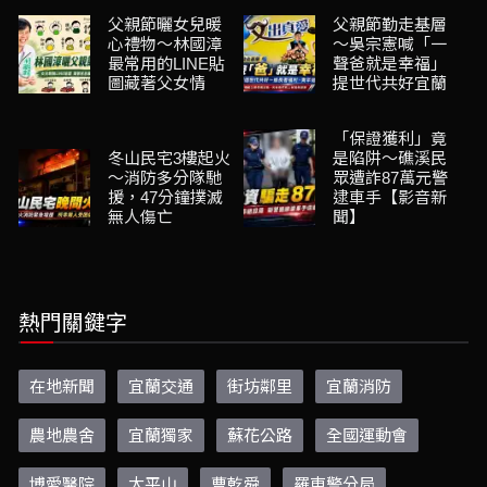
父親節曬女兒暖
父親節勤走基層
心禮物～林國漳
～吳宗憲喊「一
最常用的LINE貼
聲爸就是幸福」
圖藏著父女情
提世代共好宜蘭
「保證獲利」竟
冬山民宅3樓起火
是陷阱～礁溪民
～消防多分隊馳
眾遭詐87萬元警
援，47分鐘撲滅
逮車手【影音新
無人傷亡
聞】
熱門關鍵字
在地新聞
宜蘭交通
街坊鄰里
宜蘭消防
農地農舍
宜蘭獨家
蘇花公路
全國運動會
博愛醫院
太平山
曹乾舜
羅東警分局