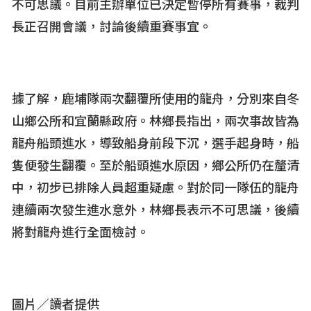
不可思議。目前主辦單位已決定暫停所有賽事，裁判
長正召開會議，討論後續重賽事宜。
據了解，鹿埔隊兩次翻覆所使用的龍舟，分別來自冬
山鄉公所和宜蘭縣政府。林鄉長指出，兩次事故皆為
龍舟船頭進水，導致船身前段下沉，選手起身時，船
隻便發生翻覆。至於船頭進水原因，鄉公所仍在釐清
中，初步已排除人員超重疑慮。對於同一隊伍的龍舟
連續兩次發生進水意外，林鄉長表示不可思議，後續
將對龍舟進行全面檢討。
圖片／讀者提供