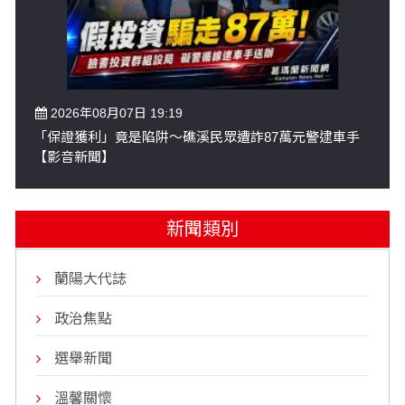
2026年08月07日 19:19
「保證獲利」竟是陷阱～礁溪民眾遭詐87萬元警逮車手
【影音新聞】
新聞類別
蘭陽大代誌
政治焦點
選舉新聞
溫馨關懷