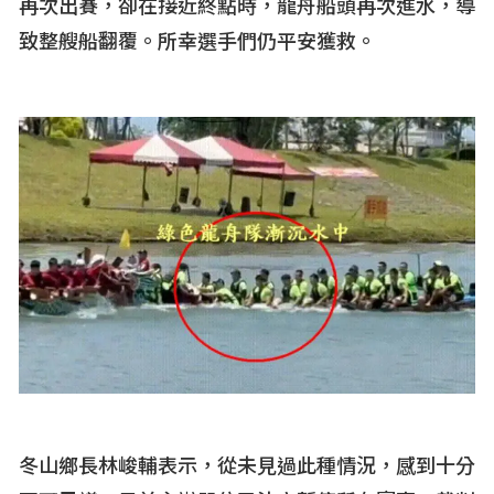
再次出賽，卻在接近終點時，龍舟船頭再次進水，導
致整艘船翻覆。所幸選手們仍平安獲救。
冬山鄉長林峻輔表示，從未見過此種情況，感到十分