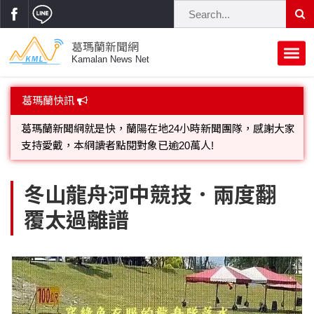
葛瑪蘭新聞網
Kamalan News Net
首頁
葛瑪蘭快訊
蘭陽大代誌
葛瑪蘭新聞網就是快，蘭陽在地24小時新聞團隊，感謝大家
支持愛戴，本網讀者點閱對象已逾20萬人!
獨家新聞
政治焦點
歡迎廣告託播，刊頭或新聞欄位:圖片或影音檔可連結指定官
立法院
選舉新聞
府會議題
冬山龍舟河中競技．兩度翻
網;詳洽各記者或聯繫：0910-259565洽詢。
覆太過離譜
總統大選
溫馨關懷
黨政新聞
街坊大小事
親子活動
藝文走廊
立委選舉
府院動態
交通警消
民俗薪傳
時尚你我他
公益行善
縣市長選舉
地方大小事
休閒旅遊