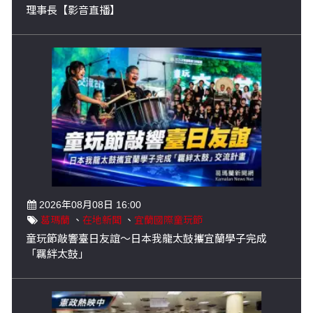
理事長【影音直播】
2026年08月08日 16:00
葛瑪蘭
、
在地新聞
、
宜蘭國際童玩節
童玩節敲響臺日友誼～日本我龍太鼓攜宜蘭學子完成
「羈絆太鼓」