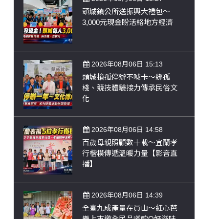
頭城鎮公所送振興大禮包～
3,000元現金盼活絡地方經濟
2026年08月06日 15:13
頭城搶孤停辦不喊卡～綁孤
棧、競技體驗接力傳承民俗文
化
2026年08月06日 14:58
百歲母親照顧數十載～宜蘭孝
行楷模傳遞溫暖力量【影音直
播】
2026年08月06日 14:39
全臺九成產量在員山～紅心芭
樂上市邀全民品嚐軟Q好滋味