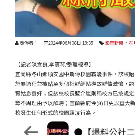
發佈者：
2024年06月08日 19:35
影音新聞
、
在
【記者陳宣良.李寶琴/整理報導】
宜蘭縣冬山鄉順安國中驚傳校園霸凌事件，該校跆
施暴過程並被貼至多個社群網站導致群情激憤，認
實姑息養奸；但該校校長藍介嵐則稱校方已按規定
導不周理由予以解聘；宜蘭縣府今(8)日更以重大
校發生任何形式的校園霸凌行為。