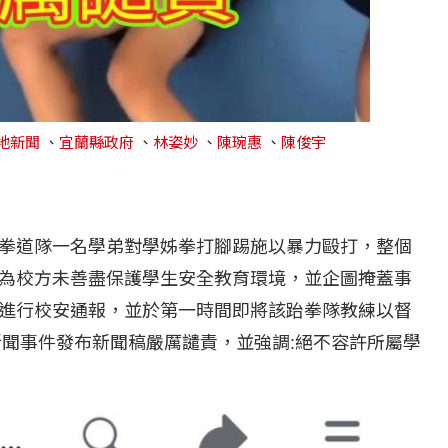
地新聞
、
宜蘭縣政府
、
林姿妙
、
陳琬惠
、
陳俊宇
拳道隊一名學弟對學姊拳打腳踢施以暴力毆打，整個
為校方未善盡保護學生安全教育環境，並企圖掩蓋事
進行校安通報，並於第一時間即將該跆拳隊教練以督
新聞事件發布新聞稿嚴厲譴責，並強調:絕不容許所屬學