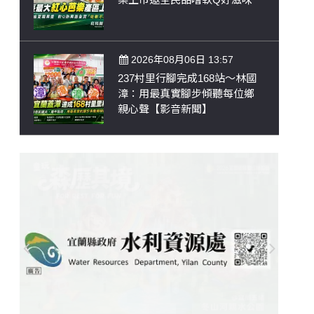
2026年08月06日 13:57
237村里行腳完成168站～林國
漳：用最真實腳步傾聽每位鄉
親心聲【影音新聞】