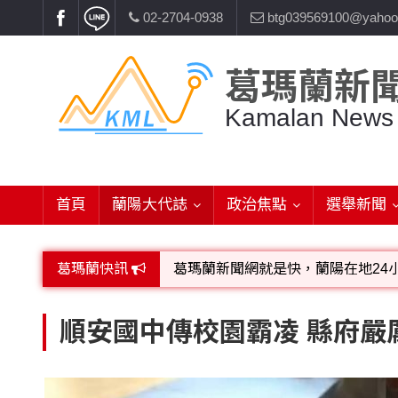
02-2704-0938
btg039569100@yahoo
葛瑪蘭新
Kamalan News
首頁
蘭陽大代誌
政治焦點
選舉新聞
葛瑪蘭快訊
葛瑪蘭新聞網就是快，蘭陽在地24
歡迎廣告託播，刊頭或新聞欄位:圖片或
順安國中傳校園霸凌 縣府嚴