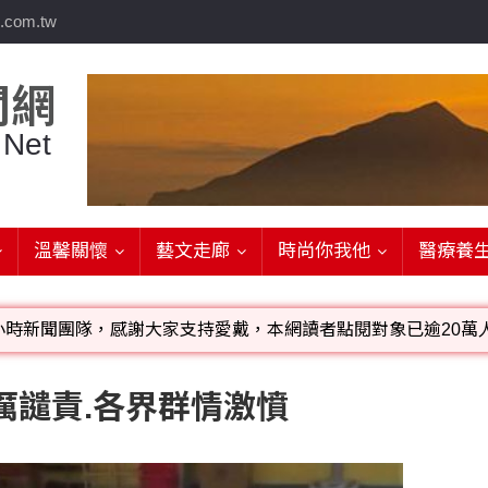
.com.tw
聞網
 Net
溫馨關懷
藝文走廊
時尚你我他
醫療養
小時新聞團隊，感謝大家支持愛戴，本網讀者點閱對象已逾20萬人
影音檔可連結指定官網;詳洽各記者或聯繫：0910-259565洽
厲譴責.各界群情激憤