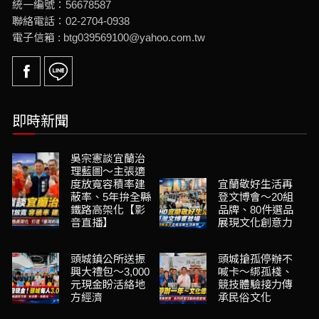
統一編號：56678587
聯絡電話：02-2704-0938
電子信箱 : btg039569100@yahoo.com.tw
即時新聞
吳宗憲談宜蘭治
理藍圖～主張適
度放寬容積率建
宜蘭敬好生活再
蔽率、5年拚全縣
登文博會～20組
鐵路高架化【影
品牌、80件選品
音直播】
展現文化創意力
頭城鎮公所送振
頭城搶孤停辦不
興大禮包～3,000
喊卡～綁孤棧、
元現金盼活絡地
競技體驗接力傳
方經濟
承民俗文化