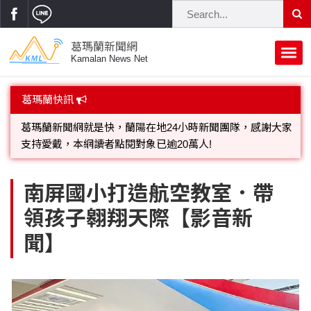
葛瑪蘭新聞網
Kamalan News Net
首頁
葛瑪蘭快訊
蘭陽大代誌
歡迎廣告託播，刊頭或新聞欄位:圖片或影音檔可連結指定官
網;詳洽各記者或聯繫：0910-259565洽詢。
獨家新聞
政治焦點
葛瑪蘭新聞網就是快，蘭陽在地24小時新聞團隊，感謝大家
立法院
選舉新聞
府會議題
南屏國小打造航空教室．帶
支持愛戴，本網讀者點閱對象已逾20萬人!
領孩子翱翔天際【影音新
總統大選
溫馨關懷
黨政新聞
街坊大小事
聞】
親子活動
藝文走廊
立委選舉
府院動態
交通警消
民俗薪傳
時尚你我他
公益行善
縣市長選舉
地方大小事
休閒旅遊