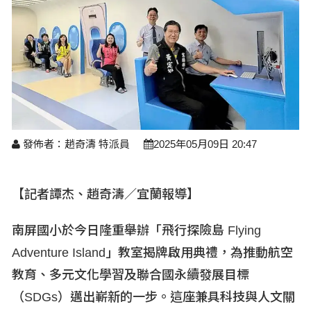
醫療養生
藝文展覽
溫馨關懷
議員民代選舉
校園動態
醫藥新訊
產業科技
時尚行業
專題講座
鄉鎮長村里長選舉
原住民動態
科技新知
我要爆料
衞生保健
美食料理
話說文史
五合一選舉
軍事新聞
網友爆料
活動專頁
產業招商
【博愛醫療公益服務隊】專欄
景點介紹
水色流光映城東～名家齊聚展藝風
讀者投稿
檢舉投訴
求職徵才
發佈者：趙奇濤 特派員
2025年05月09日 20:47
全國運動會
財經稅務
宜蘭國際童玩節
農林漁牧
【記者譚杰、趙奇濤／宜蘭報導】
宜蘭綠色博覽會
房產理財
南屏國小於今日隆重舉辦「飛行探險島 Flying
Adventure Island
」教室揭牌啟用典禮，為推動航空
運動賽事
教育、多元文化學習及聯合國永續發展目標
（SDGs
）邁出嶄新的一步。這座兼具科技與人文關