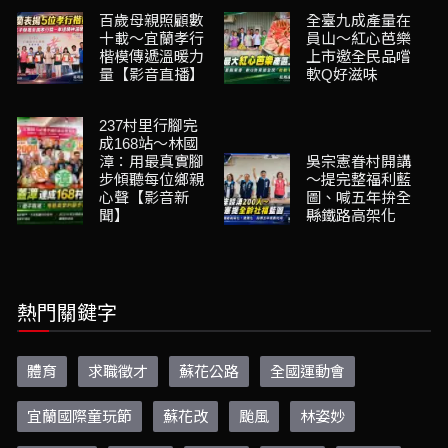
百歲母親照顧數
全臺九成產量在
十載～宜蘭孝行
員山～紅心芭樂
楷模傳遞溫暖力
上市邀全民品嚐
量【影音直播】
軟Q好滋味
237村里行腳完
成168站～林國
漳：用最真實腳
吳宗憲眷村開講
步傾聽每位鄉親
～提完整福利藍
心聲【影音新
圖、喊五年拚全
聞】
縣鐵路高架化
熱門關鍵字
體育
求職徵才
蘇花公路
全國運動會
宜蘭國際童玩節
蘇花改
颱風
林姿妙