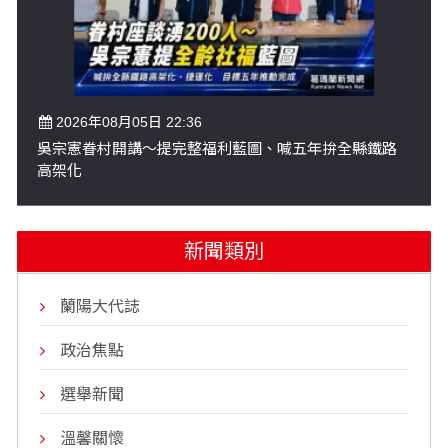
2026年08月05日 22:36
吳宗憲眷村開講～提完整福利藍圖、喊五年拚全縣鐵路
高架化
新聞類別
蘭陽大代誌
政治焦點
選舉新聞
溫馨關懷