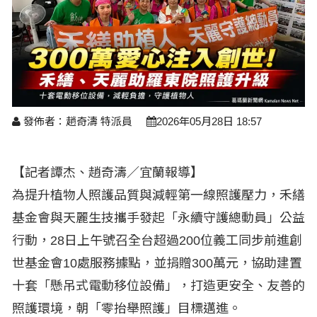
醫療養生
藝文展覽
溫馨關懷
議員民代選舉
校園動態
醫藥新訊
產業科技
時尚行業
專題講座
鄉鎮長村里長選舉
原住民動態
科技新知
我要爆料
衞生保健
美食料理
話說文史
五合一選舉
軍事新聞
網友爆料
活動專頁
產業招商
【博愛醫療公益服務隊】專欄
景點介紹
水色流光映城東～名家齊聚展藝風
發佈者：趙奇濤 特派員
2026年05月28日 18:57
讀者投稿
檢舉投訴
求職徵才
全國運動會
財經稅務
【記者譚杰、趙奇濤／宜蘭報導】
宜蘭國際童玩節
為提升植物人照護品質與減輕第一線照護壓力，禾繕
農林漁牧
基金會與天麗生技攜手發起「永續守護總動員」公益
宜蘭綠色博覽會
房產理財
行動，28日上午號召全台超過200位義工同步前進創
運動賽事
世基金會10處服務據點，並捐贈300萬元，協助建置
十套「懸吊式電動移位設備」，打造更安全、友善的
照護環境，朝「零抬舉照護」目標邁進。