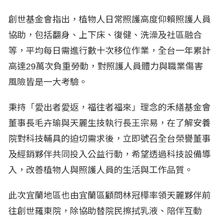
創世基金會指出，植物人日常照護高度仰賴照護人員
協助，包括翻身、上下床、復健、洗澡及社區融合
等，平均每日需進行數十次移位作業，全台一年累計
高達29萬次負重勞動，對照護人員體力與職業傷害
風險皆是一大考驗。
秉持「愛出者愛返，福往者福來」理念的禾繕基金會
董事長毛卉瑜與天麗生技執行長王宗易，在了解安養
院對科技輔具的迫切需求後，立即號召全台榮譽董事
及經銷夥伴共同投入公益行動，希望透過科技設備導
入，改善植物人與照護人員的生活與工作品質。
此次宜蘭地區也由宜蘭區顧問林冠樺率領天麗夥伴前
往創世羅東院，除協助替院民擦拭乳液、陪伴互動