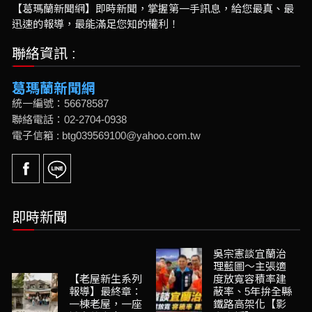
【葛瑪蘭新聞網】即時新聞，掌握第一手訊息，給您最真、最
迅速的報導，最能滿足您知的權利！
聯絡資訊 :
葛瑪蘭新聞網
統一編號：56678587
聯絡電話：02-2704-0938
電子信箱 : btg039569100@yahoo.com.tw
即時新聞
吳宗憲談宜蘭治
理藍圖～主張適
【老屋新生系列
度放寬容積率建
報導】最終章：
蔽率、5年拚全縣
一棟老屋，一座
鐵路高架化【影