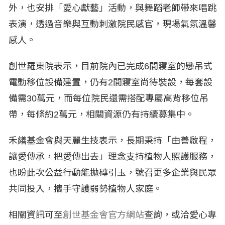
外，也安排「愛心獻藝」活動，與舞蹈老師帶來唱跳
表演，透過音樂與互動刺激院民感官，現場氣氛溫馨
感人。
創世羅東院表示，目前院內已完成6間寢室的懸吊式
電動移位設備建置，仍有2間寢室尚待裝設，每套設
備需30萬元，而每位院民還需搭配專屬高背移位吊
帶，每條約2萬元，相關資源仍有持續募集中。
禾繕基金會與天麗生技表示，長期秉持「由善啟程，
讓愛傳承，把愛傳出去」理念支持植物人照護服務，
也盼此次公益行動能拋磚引玉，號召更多企業與民眾
共同投入，攜手守護弱勢植物人家庭。
相關資訊可至
創世基金會官方網站
查詢，或洽愛心專