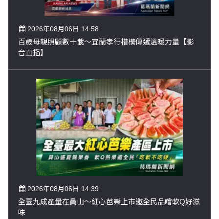
2026年08月06日 14:58
百歲母親照顧數十載～宜蘭孝行楷模傳遞溫暖力量【影
音直播】
2026年08月06日 14:39
全臺九成產量在員山～紅心芭樂上市邀全民品嚐軟Q好滋
味