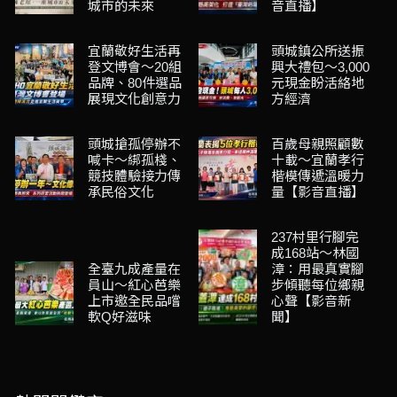
城市的未來
音直播】
宜蘭敬好生活再
頭城鎮公所送振
登文博會～20組
興大禮包～3,000
品牌、80件選品
元現金盼活絡地
展現文化創意力
方經濟
頭城搶孤停辦不
百歲母親照顧數
喊卡～綁孤棧、
十載～宜蘭孝行
競技體驗接力傳
楷模傳遞溫暖力
承民俗文化
量【影音直播】
237村里行腳完
成168站～林國
全臺九成產量在
漳：用最真實腳
員山～紅心芭樂
步傾聽每位鄉親
上市邀全民品嚐
心聲【影音新
軟Q好滋味
聞】