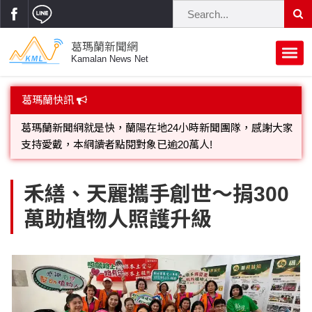
葛瑪蘭新聞網
Kamalan News Net
首頁
葛瑪蘭快訊
蘭陽大代誌
葛瑪蘭新聞網就是快，蘭陽在地24小時新聞團隊，感謝大家
支持愛戴，本網讀者點閱對象已逾20萬人!
獨家新聞
政治焦點
歡迎廣告託播，刊頭或新聞欄位:圖片或影音檔可連結指定官
立法院
選舉新聞
府會議題
禾繕、天麗攜手創世～捐300
網;詳洽各記者或聯繫：0910-259565洽詢。
萬助植物人照護升級
總統大選
溫馨關懷
黨政新聞
街坊大小事
親子活動
藝文走廊
立委選舉
府院動態
交通警消
民俗薪傳
時尚你我他
公益行善
縣市長選舉
地方大小事
休閒旅遊