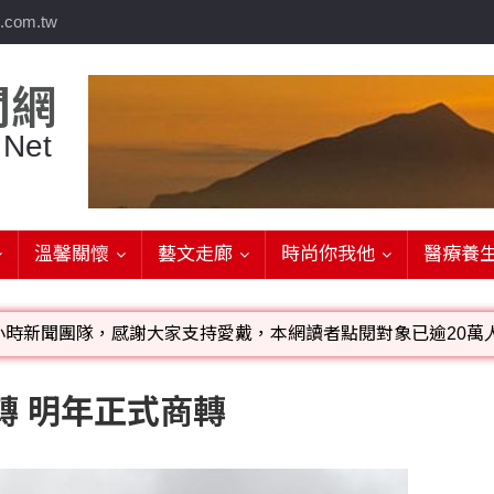
.com.tw
聞網
 Net
溫馨關懷
藝文走廊
時尚你我他
醫療養
小時新聞團隊，感謝大家支持愛戴，本網讀者點閱對象已逾20萬人
影音檔可連結指定官網;詳洽各記者或聯繫：0910-259565洽
轉 明年正式商轉