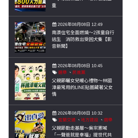
重
2026年08月08日 12:49
南澳住宅全面燃燒～2孩童自行
逃生 消防救出受困犬隻【影
音新聞】
2026年08月08日 10:45
選舉
、
民進黨
父親節曬女兒暖心禮物～林國
漳最常用的LINE貼圖藏著父女
情
2026年08月08日 10:32
宜蘭交通
、
地方建設
、
選舉
父親節勤走基層～吳宗憲喊
「一聲爸就是幸福」提世代共