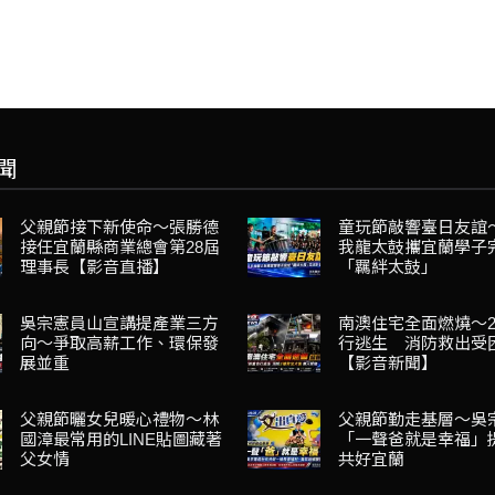
聞
父親節接下新使命～張勝德
童玩節敲響臺日友誼
接任宜蘭縣商業總會第28屆
我龍太鼓攜宜蘭學子
理事長【影音直播】
「羈絆太鼓」
吳宗憲員山宣講提產業三方
南澳住宅全面燃燒～
向～爭取高薪工作、環保發
行逃生 消防救出受
展並重
【影音新聞】
父親節曬女兒暖心禮物～林
父親節勤走基層～吳
國漳最常用的LINE貼圖藏著
「一聲爸就是幸福」
父女情
共好宜蘭