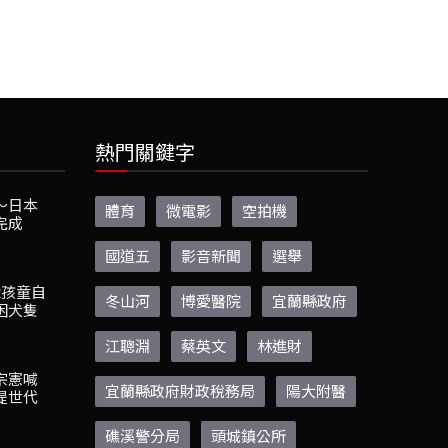
熱門關鍵字
～日本
體育
微電影
空拍機
完成
國道五
影音新聞
選舉
2孩童自
冬山河
博愛醫院
宜蘭縣政府
困犬隻
江聰淵
蔡英文
林進財
宗憲喊
宜蘭縣政府財政稅務局
陽大附醫
提世代
礁溪警分局
頭城鎮公所