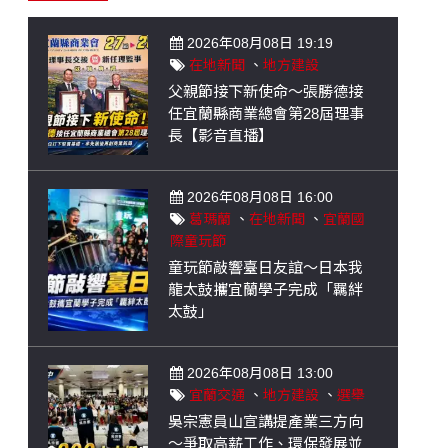
2026年08月08日 19:19
在地新聞
、
地方建設
父親節接下新使命～張勝德接
任宜蘭縣商業總會第28屆理事
長【影音直播】
2026年08月08日 16:00
葛瑪蘭
、
在地新聞
、
宜蘭國
際童玩節
童玩節敲響臺日友誼～日本我
龍太鼓攜宜蘭學子完成「羈絆
太鼓」
2026年08月08日 13:00
宜蘭交通
、
地方建設
、
選舉
吳宗憲員山宣講提產業三方向
～爭取高薪工作、環保發展並