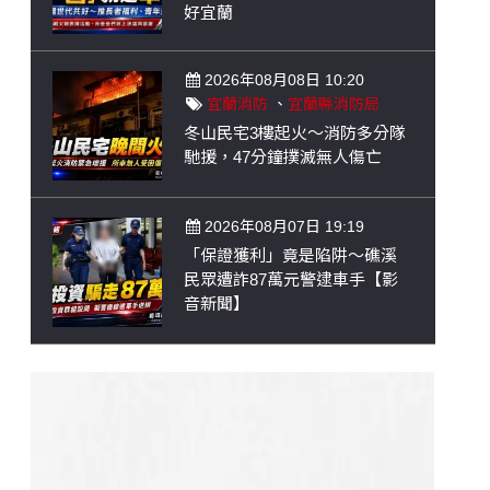
好宜蘭
2026年08月08日 10:20
宜蘭消防
、
宜蘭縣消防局
冬山民宅3樓起火～消防多分隊
馳援，47分鐘撲滅無人傷亡
2026年08月07日 19:19
「保證獲利」竟是陷阱～礁溪
民眾遭詐87萬元警逮車手【影
音新聞】