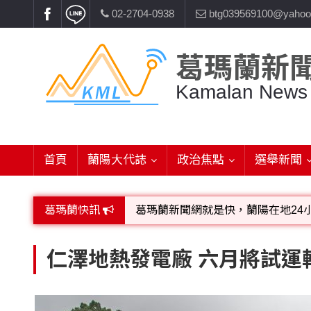
02-2704-0938
btg039569100@yahoo
葛瑪蘭新
Kamalan News
首頁
蘭陽大代誌
政治焦點
選舉新聞
葛瑪蘭快訊
葛瑪蘭新聞網就是快，蘭陽在地24
歡迎廣告託播，刊頭或新聞欄位:圖片或
仁澤地熱發電廠 六月將試運