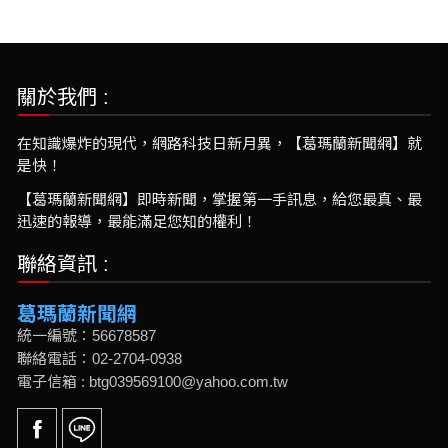
關於我們 :
在知識爆炸的現代，網路科技日新月異，【葛瑪蘭新聞網】就
是快！
【葛瑪蘭新聞網】即時新聞，掌握第一手訊息，給您最真、最
迅速的報導，最能滿足您知的權利！
聯絡資訊 :
葛瑪蘭新聞網
統一編號：56678587
聯絡電話：02-2704-0938
電子信箱 : btg039569100@yahoo.com.tw