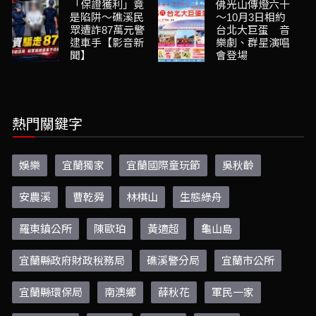
「保證獲利」竟
佛光山傳燈六十
是陷阱～礁溪民
～10月3日相約
眾遭詐87萬元警
台北大巨蛋 音
逮車手【影音新
樂劇、群星演唱
聞】
會登場
熱門關鍵字
娛樂
宜蘭獨家
宜蘭國際童玩節
吳秋齡
安農溪
曹乾舜
林棋山
生態綠舟
羅東鎮公所
陳歐珀
黃適超
龜山島
宜蘭縣政府財政稅務局
礁溪警分局
宜蘭市公所
宜蘭縣環保局
南澳鄉
薛秋花
軍民一家