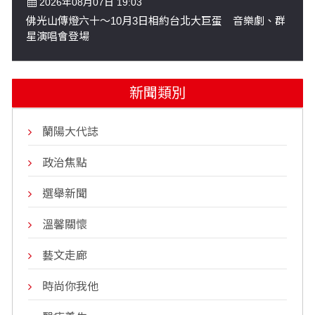
2026年08月07日 19:03
佛光山傳燈六十～10月3日相約台北大巨蛋 音樂劇、群
星演唱會登場
新聞類別
蘭陽大代誌
政治焦點
選舉新聞
溫馨關懷
藝文走廊
時尚你我他