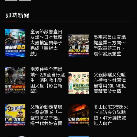
即時新聞
童玩節敲響臺日
友誼～日本我龍
吳宗憲員山宣講
太鼓攜宜蘭學子
提產業三方向～
完成「羈絆太
爭取高薪工作、
鼓」
環保發展並重
南澳住宅全面燃
燒～2孩童自行逃
父親節曬女兒暖
生 消防救出受
心禮物～林國漳
困犬隻【影音新
最常用的LINE貼
聞】
圖藏著父女情
父親節勤走基層
冬山民宅3樓起火
～吳宗憲喊「一
～消防多分隊馳
聲爸就是幸福」
援，47分鐘撲滅
提世代共好宜蘭
無人傷亡