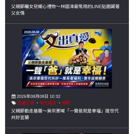
父親節曬女兒暖心禮物～林國漳最常用的LINE貼圖藏著
父女情
2026年08月08日 10:32
宜蘭交通
、
地方建設
、
選舉
父親節勤走基層～吳宗憲喊「一聲爸就是幸福」提世代
共好宜蘭