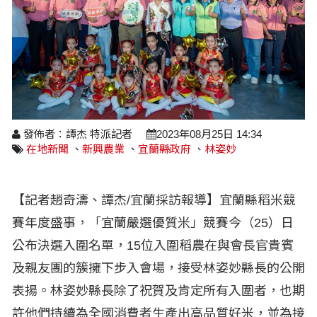
醫療養生
藝文展覽
溫馨關懷
議員民代選舉
校園動態
醫藥新訊
產業科技
時尚行業
專題講座
鄉鎮長村里長選舉
原住民動態
科技新知
我要爆料
衞生保健
美食料理
話說文史
五合一選舉
軍事新聞
網友爆料
活動專頁
產業招商
【博愛醫療公益服務隊】專欄
景點介紹
水色流光映城東～名家齊聚展藝風
讀者投稿
檢舉投訴
求職徵才
發佈者：譚杰 特派記者
2023年08月25日 14:34
在地新聞
、
新興農業
、
宜蘭縣政府
、
林姿妙
全國運動會
財經稅務
宜蘭國際童玩節
農林漁牧
【記者趙奇濤、譚杰/宜蘭採訪報導】宜蘭縣稻米競
賽年度盛事，「宜蘭嚴選優質米」競賽今（25）日
宜蘭綠色博覽會
房產理財
公布決選入圍名單，15位入圍稻農在與會長官貴賓
運動賽事
及親友團的簇擁下步入會場，接受林姿妙縣長的公開
表揚。林姿妙縣長除了祝賀及肯定所有入圍者，也期
許他們持續為全國消費者生產出高品質好米，並為接