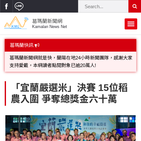
葛瑪蘭新聞網
Kamalan News Net
首頁
葛瑪蘭新聞網就是快，蘭陽在地24小時新聞團隊，感謝大家
葛瑪蘭快訊
支持愛戴，本網讀者點閱對象已逾20萬人!
蘭陽大代誌
歡迎廣告託播，刊頭或新聞欄位:圖片或影音檔可連結指定官
獨家新聞
政治焦點
網;詳洽各記者或聯繫：0910-259565洽詢。
立法院
選舉新聞
府會議題
「宜蘭嚴選米」決賽 15位稻
農入圍 爭奪總獎金六十萬
總統大選
溫馨關懷
黨政新聞
街坊大小事
親子活動
藝文走廊
立委選舉
府院動態
交通警消
民俗薪傳
時尚你我他
公益行善
縣市長選舉
地方大小事
休閒旅遊