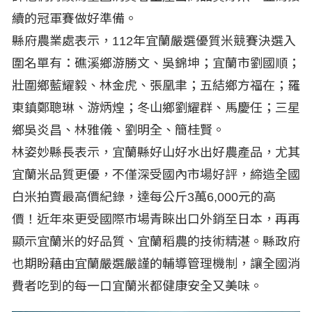
續的冠軍賽做好準備。
縣府農業處表示，112年宜蘭嚴選優質米競賽決選入
圍名單有：礁溪鄉游勝文、吳錦坤；宜蘭市劉國順；
壯圍鄉藍耀毅、林金虎、張凰聿；五結鄉方福在；羅
東鎮鄭聰琳、游炳煌；冬山鄉劉耀群、馬慶任；三星
鄉吳炎昌、林雅儀、劉明全、簡桂賢。
林姿妙縣長表示，宜蘭縣好山好水出好農產品，尤其
宜蘭米品質更優，不僅深受國內市場好評，締造全國
白米拍賣最高價紀錄，達每公斤3萬6,000元的高
價！近年來更受國際市場青睞出口外銷至日本，再再
顯示宜蘭米的好品質、宜蘭稻農的技術精湛。縣政府
也期盼藉由宜蘭嚴選嚴謹的輔導管理機制，讓全國消
費者吃到的每一口宜蘭米都健康安全又美味。