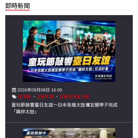
即時新聞
2026年08月08日 16:00
葛瑪蘭
、
在地新聞
、
宜蘭國際童玩節
童玩節敲響臺日友誼～日本我龍太鼓攜宜蘭學子完成
「羈絆太鼓」