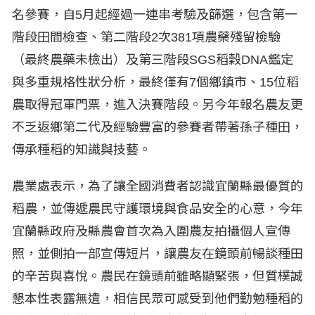
名參賽，自5月起經過一連串考驗及篩選，包含第一
階段田間檢查、第二階段2次381項農藥殘留檢驗
（最終農藥未檢出）及第三階段SGS稻穀DNA鑑定
與多重規格性狀分析，最終僅有7個鄉鎮市、15位稻
農取得冠軍門票，進入決賽階段。另今年報名農友更
不乏返鄉第二代及經驗豐富的參賽者帶著孫子種田，
傳承種稻的知識與技藝。
農業處表示，為了讓全國消費者認識宜蘭縣最優質的
稻農，並傳遞農民守護環境與食品安全的心意，今年
宜蘭縣政府及縣農會首次為入圍農友拍攝個人宣傳
照，並側拍一部宣傳短片，讓農友在鏡頭前暢談種田
的辛苦與喜悅。農民在鏡頭前雖略顯緊張，但質樸誠
懇本性表露無遺，相信民眾可感受到他們勤勉種稻的