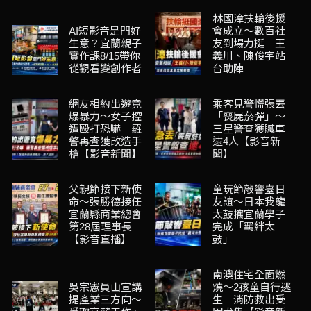
林國漳扶輪後援
AI短影音是門好
會成立～數百社
生意？宜蘭親子
友到場力挺 王
實作課8/15帶你
義川、陳俊宇站
從觀看變創作者
台助陣
網友相約出遊竟
乘客見警慌張丟
爆暴力～女子控
「喪屍菸彈」～
遭毆打恐嚇 羅
三星警查獲贓車
警再查獲改造手
逮4人【影音新
槍【影音新聞】
聞】
父親節接下新使
童玩節敲響臺日
命～張勝德接任
友誼～日本我龍
宜蘭縣商業總會
太鼓攜宜蘭學子
第28屆理事長
完成「羈絆太
【影音直播】
鼓」
南澳住宅全面燃
吳宗憲員山宣講
燒～2孩童自行逃
提產業三方向～
生 消防救出受