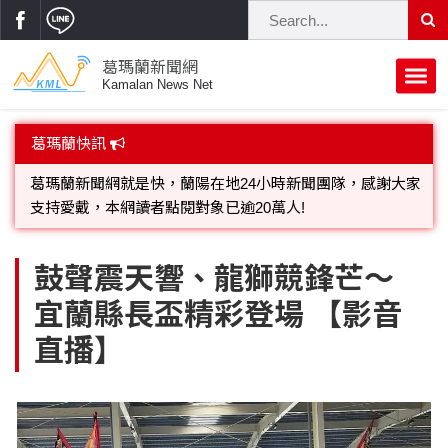
葛瑪蘭新聞網
Kamalan News Net
首頁
葛瑪蘭快訊
葛瑪蘭新聞網就是快，蘭陽在地24小時新聞團隊，感謝大家
蘭陽大代誌
支持愛戴，本網讀者點閱對象已逾20萬人!
獨家新聞
政治焦點
歡迎廣告託播，刊頭或新聞欄位:圖片或影音檔可連結指定官
網;詳洽各記者或聯繫：0910-259565洽詢。
立法院
選舉新聞
府會議題
鼓聲震天響、龍獅競鋒芒～
宜蘭縣長盃精彩登場 【影音
總統大選
溫馨關懷
黨政新聞
街坊大小事
直播】
親子活動
藝文走廊
立委選舉
府院動態
交通警消
民俗薪傳
時尚你我他
公益行善
縣市長選舉
地方大小事
休閒旅遊