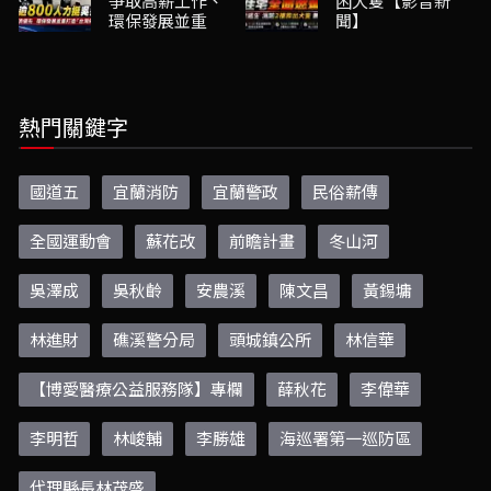
爭取高薪工作、
困犬隻【影音新
環保發展並重
聞】
熱門關鍵字
國道五
宜蘭消防
宜蘭警政
民俗薪傳
全國運動會
蘇花改
前瞻計畫
冬山河
吳澤成
吳秋齡
安農溪
陳文昌
黃錫墉
林進財
礁溪警分局
頭城鎮公所
林信華
【博愛醫療公益服務隊】專欄
薛秋花
李偉華
李明哲
林峻輔
李勝雄
海巡署第一巡防區
代理縣長林茂盛