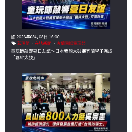
2026年08月08日 16:00
葛瑪蘭
、
在地新聞
、
宜蘭國際童玩節
童玩節敲響臺日友誼～日本我龍太鼓攜宜蘭學子完成
「羈絆太鼓」