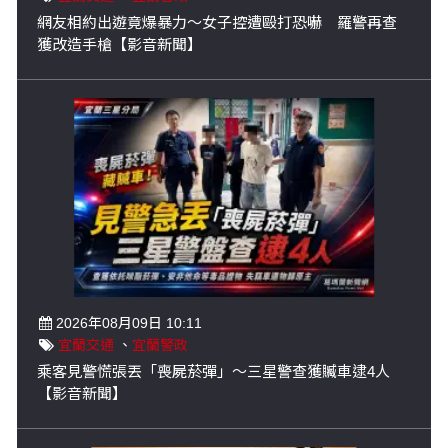
網友相約出遊竟爆暴力～女子控遭毆打恐嚇 羅警再查
獲改造手槍【影音新聞】
2026年08月09日 10:11
宜蘭交通
、
宜蘭警政
乘客見警慌張丟「喪屍菸彈」～三星警查獲贓車逮4人
【影音新聞】