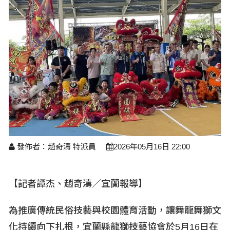
醫療養生
藝文展覽
溫馨關懷
議員民代選舉
校園動態
醫藥新訊
產業科技
時尚行業
專題講座
鄉鎮長村里長選舉
原住民動態
科技新知
我要爆料
衞生保健
美食料理
話說文史
五合一選舉
軍事新聞
網友爆料
活動專頁
產業招商
【博愛醫療公益服務隊】專欄
景點介紹
水色流光映城東～名家齊聚展藝風
讀者投稿
檢舉投訴
求職徵才
全國運動會
財經稅務
宜蘭國際童玩節
農林漁牧
發佈者：趙奇濤 特派員
2026年05月16日 22:00
宜蘭綠色博覽會
房產理財
【記者譚杰、趙奇濤／宜蘭報導】
運動賽事
為推廣傳統民俗技藝與校園體育活動，讓舞龍舞獅文
化持續向下扎根，宜蘭縣龍獅技藝協會於5
月16
日在