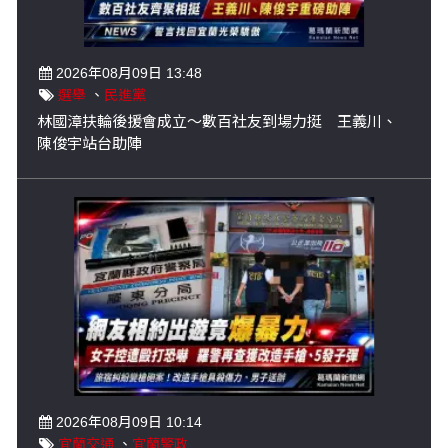
2026年08月09日 13:48
選舉
、
民進黨
林國漳扶輪後援會成立～數百社友到場力挺 王義川、
陳俊宇站台助陣
2026年08月09日 10:14
宜蘭交通
、
宜蘭警政