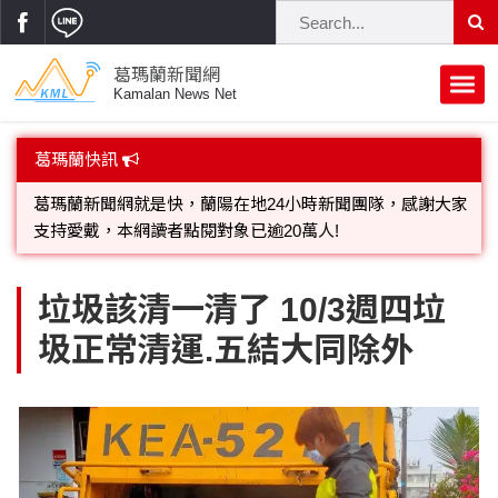
葛瑪蘭新聞網
Kamalan News Net
首頁
葛瑪蘭快訊
蘭陽大代誌
葛瑪蘭新聞網就是快，蘭陽在地24小時新聞團隊，感謝大家
支持愛戴，本網讀者點閱對象已逾20萬人!
獨家新聞
政治焦點
歡迎廣告託播，刊頭或新聞欄位:圖片或影音檔可連結指定官
立法院
選舉新聞
府會議題
垃圾該清一清了 10/3週四垃
網;詳洽各記者或聯繫：0910-259565洽詢。
圾正常清運.五結大同除外
總統大選
溫馨關懷
黨政新聞
街坊大小事
親子活動
藝文走廊
立委選舉
府院動態
交通警消
民俗薪傳
時尚你我他
公益行善
縣市長選舉
地方大小事
休閒旅遊