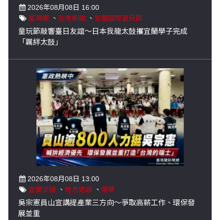
2026年08月08日 16:00
葛瑪蘭
、
在地新聞
、
宜蘭國際童玩節
童玩節敲響臺日友誼～日本我龍太鼓攜宜蘭學子完成
「羈絆太鼓」
2026年08月08日 13:00
宜蘭交通
、
地方建設
、
選舉
吳宗憲員山宣講提產業三方向～爭取高薪工作、環保發
展並重