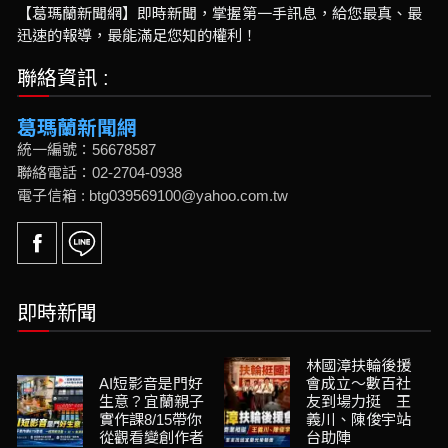
【葛瑪蘭新聞網】即時新聞，掌握第一手訊息，給您最真、最
迅速的報導，最能滿足您知的權利！
聯絡資訊 :
葛瑪蘭新聞網
統一編號：56678587
聯絡電話：02-2704-0938
電子信箱 : btg039569100@yahoo.com.tw
即時新聞
林國漳扶輪後援
AI短影音是門好
會成立～數百社
生意？宜蘭親子
友到場力挺 王
實作課8/15帶你
義川、陳俊宇站
從觀看變創作者
台助陣