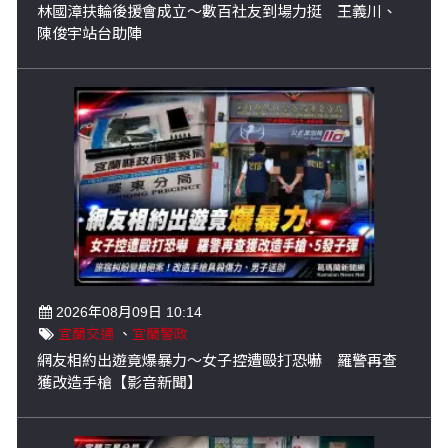
林國漳扶輪後援會成立～數百社友到場力挺 王義川、
陳俊宇站台助陣
2026年08月09日 10:14
宜蘭交通
、
宜蘭警政
網友相約出遊竟爆暴力～女子控遭毆打恐嚇 羅警再查
獲改造手槍【影音新聞】