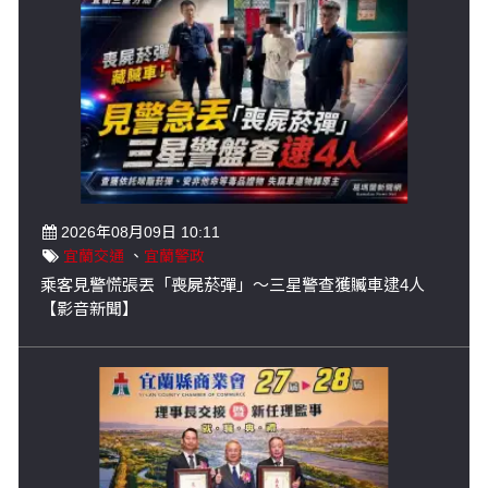
2026年08月09日 10:11
宜蘭交通
、
宜蘭警政
乘客見警慌張丟「喪屍菸彈」～三星警查獲贓車逮4人
【影音新聞】