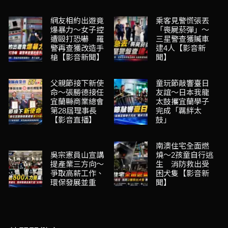
網友相約出遊竟
乘客見警慌張丟
爆暴力～女子控
「喪屍菸彈」～
遭毆打恐嚇 羅
三星警查獲贓車
警再查獲改造手
逮4人【影音新
槍【影音新聞】
聞】
父親節接下新使
童玩節敲響臺日
命～張勝德接任
友誼～日本我龍
宜蘭縣商業總會
太鼓攜宜蘭學子
第28屆理事長
完成「羈絆太
【影音直播】
鼓」
南澳住宅全面燃
吳宗憲員山宣講
燒～2孩童自行逃
提產業三方向～
生 消防救出受
爭取高薪工作、
困犬隻【影音新
環保發展並重
聞】