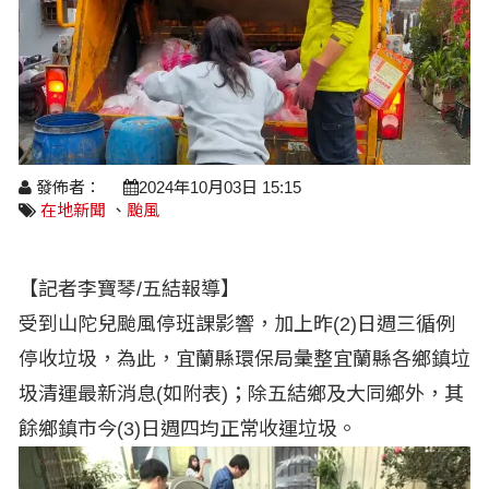
醫療養生
藝文展覽
溫馨關懷
議員民代選舉
校園動態
醫藥新訊
產業科技
時尚行業
專題講座
鄉鎮長村里長選舉
原住民動態
科技新知
我要爆料
衞生保健
美食料理
話說文史
五合一選舉
軍事新聞
網友爆料
活動專頁
產業招商
【博愛醫療公益服務隊】專欄
景點介紹
水色流光映城東～名家齊聚展藝風
發佈者：
2024年10月03日 15:15
讀者投稿
檢舉投訴
求職徵才
在地新聞
、
颱風
全國運動會
財經稅務
【記者李寶琴/五結報導】
宜蘭國際童玩節
農林漁牧
受到山陀兒颱風停班課影響，加上昨(2)日週三循例
宜蘭綠色博覽會
房產理財
停收垃圾，為此，宜蘭縣環保局彙整宜蘭縣各鄉鎮垃
圾清運最新消息(如附表)；除五結鄉及大同鄉外，其
運動賽事
餘鄉鎮市今(3)日週四均正常收運垃圾。