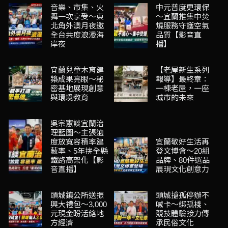
音樂、市集、火
中元普度更環保
舞一次享受～東
～宜蘭推集中焚
北角外澳月夜邀
燒服務守護空氣
全台共度浪漫海
品質【影音直
岸夜
播】
宜蘭兒童木育建
【老屋新生系列
築成果亮眼～秘
報導】最終章：
密基地展現創意
一棟老屋，一座
與環境教育
城市的未來
吳宗憲談宜蘭治
理藍圖～主張適
度放寬容積率建
宜蘭敬好生活再
蔽率、5年拚全縣
登文博會～20組
鐵路高架化【影
品牌、80件選品
音直播】
展現文化創意力
頭城鎮公所送振
頭城搶孤停辦不
興大禮包～3,000
喊卡～綁孤棧、
元現金盼活絡地
競技體驗接力傳
方經濟
承民俗文化