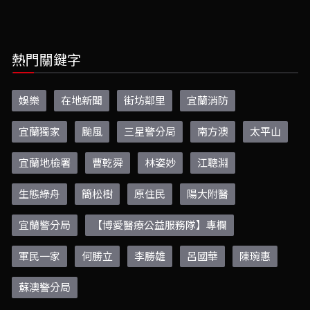
熱門關鍵字
娛樂
在地新聞
街坊鄰里
宜蘭消防
宜蘭獨家
颱風
三星警分局
南方澳
太平山
宜蘭地檢署
曹乾舜
林姿妙
江聰淵
生態綠舟
簡松樹
原住民
陽大附醫
宜蘭警分局
【博愛醫療公益服務隊】專欄
軍民一家
何勝立
李勝雄
呂國華
陳琬惠
蘇澳警分局