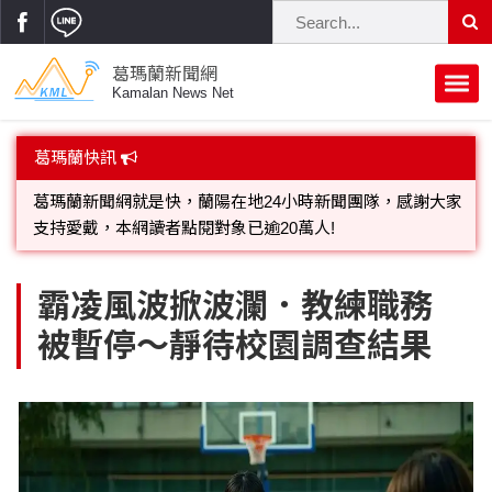
葛瑪蘭新聞網
Kamalan News Net
首頁
葛瑪蘭快訊
蘭陽大代誌
葛瑪蘭新聞網就是快，蘭陽在地24小時新聞團隊，感謝大家
支持愛戴，本網讀者點閱對象已逾20萬人!
獨家新聞
政治焦點
歡迎廣告託播，刊頭或新聞欄位:圖片或影音檔可連結指定官
立法院
選舉新聞
府會議題
霸凌風波掀波瀾．教練職務
網;詳洽各記者或聯繫：0910-259565洽詢。
被暫停～靜待校園調查結果
總統大選
溫馨關懷
黨政新聞
街坊大小事
親子活動
藝文走廊
立委選舉
府院動態
交通警消
民俗薪傳
時尚你我他
公益行善
縣市長選舉
地方大小事
休閒旅遊