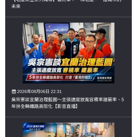
未來
2026年08月06日 22:31
吳宗憲談宜蘭治理藍圖～主張適度放寬容積率建蔽率、5
年拚全縣鐵路高架化【影音直播】