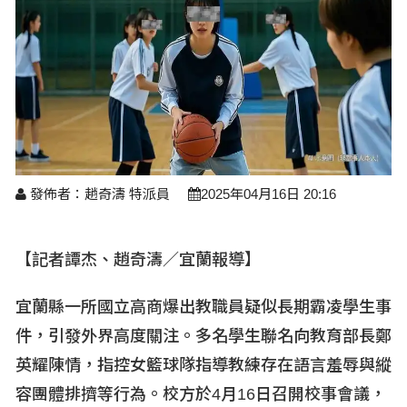
醫療養生
藝文展覽
溫馨關懷
議員民代選舉
校園動態
醫藥新訊
產業科技
時尚行業
專題講座
鄉鎮長村里長選舉
原住民動態
科技新知
我要爆料
衞生保健
美食料理
話說文史
五合一選舉
軍事新聞
網友爆料
活動專頁
產業招商
【博愛醫療公益服務隊】專欄
景點介紹
水色流光映城東～名家齊聚展藝風
讀者投稿
檢舉投訴
求職徵才
發佈者：趙奇濤 特派員
2025年04月16日 20:16
全國運動會
財經稅務
宜蘭國際童玩節
農林漁牧
【記者譚杰、趙奇濤／宜蘭報導】
宜蘭綠色博覽會
房產理財
宜蘭縣一所國立高商爆出教職員疑似長期霸凌學生事
運動賽事
件，引發外界高度關注。多名學生聯名向教育部長鄭
英耀陳情，指控女籃球隊指導教練存在語言羞辱與縱
容團體排擠等行為。校方於4
月16
日召開校事會議，