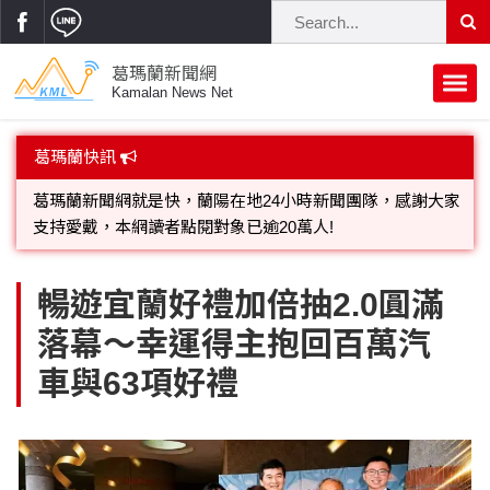
葛瑪蘭新聞網
Kamalan News Net
首頁
葛瑪蘭快訊
蘭陽大代誌
葛瑪蘭新聞網就是快，蘭陽在地24小時新聞團隊，感謝大家
支持愛戴，本網讀者點閱對象已逾20萬人!
獨家新聞
政治焦點
歡迎廣告託播，刊頭或新聞欄位:圖片或影音檔可連結指定官
立法院
選舉新聞
府會議題
暢遊宜蘭好禮加倍抽2.0圓滿
網;詳洽各記者或聯繫：0910-259565洽詢。
落幕～幸運得主抱回百萬汽
總統大選
溫馨關懷
黨政新聞
街坊大小事
車與63項好禮
親子活動
藝文走廊
立委選舉
府院動態
交通警消
民俗薪傳
時尚你我他
公益行善
縣市長選舉
地方大小事
休閒旅遊