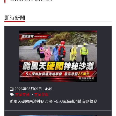
即時新聞
2026年08月09日 14:49
宜蘭交通
、
宜蘭警政
颱風天硬闖南澳神秘沙灘～5人探海蝕洞遭海巡舉發