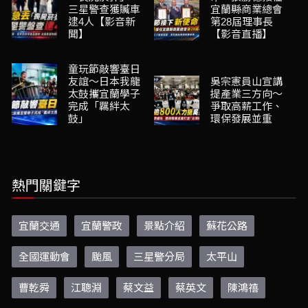
三星警查獲贓車
宜蘭縣商業總會
逮4人【影音新
第28屆理事長
聞】
【影音直播】
童玩節敲響臺日
友誼～日本我龍
吳宗憲員山宣講
太鼓攜宜蘭學子
提產業三方向～
完成「羈絆太
爭取高薪工作、
鼓」
環保發展並重
熱門關鍵字
宜蘭交通
宜蘭警政
景點介紹
蘇花公路
全國運動會
颱風
三星警分局
太平山
曹乾舜
江聰淵
蔡文益
蔡英文
陳鴻禧