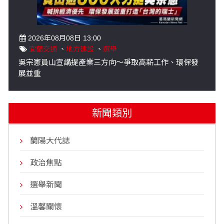
2026年08月08日 13:00
宜蘭交通
、
地方建設
、
選舉
吳宗憲員山宣講提產業三方向～爭取高薪工作、環保發
展並重
新聞類別
蘭陽大代誌
政治焦點
選舉新聞
溫馨關懷