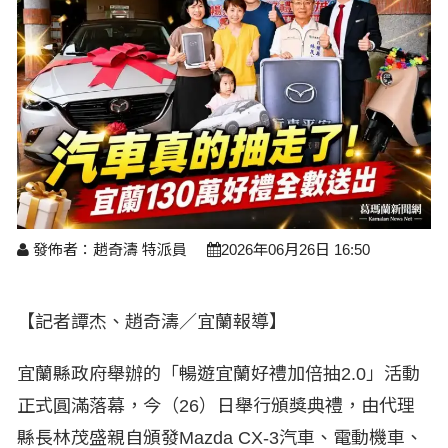
醫療養生
藝文展覽
溫馨關懷
議員民代選舉
校園動態
醫藥新訊
產業科技
時尚行業
專題講座
鄉鎮長村里長選舉
原住民動態
科技新知
我要爆料
衞生保健
美食料理
話說文史
五合一選舉
軍事新聞
網友爆料
活動專頁
產業招商
【博愛醫療公益服務隊】專欄
景點介紹
水色流光映城東～名家齊聚展藝風
讀者投稿
檢舉投訴
求職徵才
全國運動會
財經稅務
發佈者：趙奇濤 特派員
2026年06月26日 16:50
宜蘭國際童玩節
農林漁牧
宜蘭綠色博覽會
【記者譚杰、趙奇濤／宜蘭報導】
房產理財
運動賽事
宜蘭縣政府舉辦的「暢遊宜蘭好禮加倍抽2.0」活動
正式圓滿落幕，今（26）日舉行頒獎典禮，由代理
縣長林茂盛親自頒發Mazda CX-3汽車、電動機車、