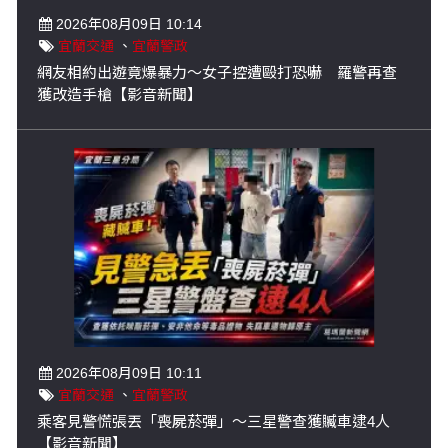
2026年08月09日 10:14
宜蘭交通
、
宜蘭警政
網友相約出遊竟爆暴力～女子控遭毆打恐嚇 羅警再查
獲改造手槍【影音新聞】
2026年08月09日 10:11
宜蘭交通
、
宜蘭警政
乘客見警慌張丟「喪屍菸彈」～三星警查獲贓車逮4人
【影音新聞】