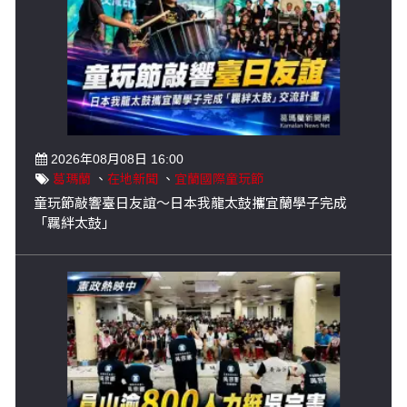
2026年08月08日 16:00
葛瑪蘭
、
在地新聞
、
宜蘭國際童玩節
童玩節敲響臺日友誼～日本我龍太鼓攜宜蘭學子完成
「羈絆太鼓」