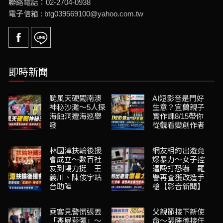
聯絡電話：02-2704-0938
電子信箱 : btg039569100@yahoo.com.tw
即時新聞
颱風天硬闖南澳
AI短影音是門好
神秘沙灘～5人探
生意？宜蘭親子
海蝕洞遭海巡舉
實作課8/15帶你
發
從觀看變創作者
林國漳扶輪後援
網友相約出遊竟
會成立～數百社
爆暴力～女子控
友到場力挺 王
遭毆打恐嚇 羅
義川、陳俊宇站
警再查獲改造手
台助陣
槍【影音新聞】
乘客見警慌張丟
父親節接下新使
「喪屍菸彈」～
命～張勝德接任