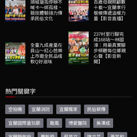
頭城搶孤停辦不
百歲母親照顧數
喊卡～綁孤棧、
十載～宜蘭孝行
競技體驗接力傳
楷模傳遞溫暖力
承民俗文化
量【影音直播】
237村里行腳完
成168站～林國
全臺九成產量在
漳：用最真實腳
員山～紅心芭樂
步傾聽每位鄉親
上市邀全民品嚐
心聲【影音新
軟Q好滋味
聞】
熱門關鍵字
空拍機
宜蘭消防
宜蘭獨家
民俗薪傳
宜蘭國際童玩節
颱風
博愛醫院
吳澤成
宜蘭縣政府
曹乾舜
蔡英文
陳文昌
黃定和