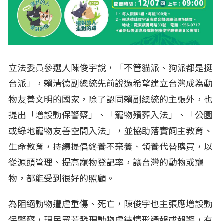
立法委員參選人陳俊宇說，「不管貓派、狗派都是挺
台派」，賴清德副總統先前說過希望建立台灣成為動
物友善文明的國家，除了認同賴副總統的主張外，也
提出「增設動保警察」、「寵物殯葬入法」、「公園
或綠地寵物友善空間入法」，並協助落實飼主教育、
生命教育，持續提倡終養不棄養、領養代替購買，以
從源頭管理、提高寵物登記率，讓台灣的動物或寵
物，都能受到很好的照顧。
為阻絕動物遭虐重傷、死亡，陳俊宇也主張應增設動
保警察，現民眾若發現動物虐待情形通報或報警，有