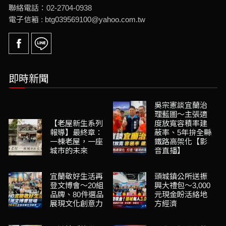
聯絡電話：02-2704-0938
電子信箱 : btg039569100@yahoo.com.tw
即時新聞
吳宗憲談宜蘭治
理藍圖～主張適
【老屋新生系列
度放寬容積率建
報導】最終章：
蔽率、5年拚全縣
一棟老屋，一座
鐵路高架化【影
城市的未來
音直播】
宜蘭敬好生活再
頭城鎮公所送振
登文博會～20組
興大禮包～3,000
品牌、80件選品
元現金盼活絡地
展現文化創意力
方經濟