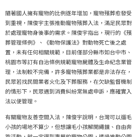
隨著國人擁有寵物的比例逐年增加，寵物殯葬愈發受
到重視，陳俊宇主張推動寵物殯葬入法，滿足民眾對
於處理寵物身後事的需求。陳俊宇指出，現行的《殯
葬管理條例》、《動物保護法》對動物死亡後之處
置，未有任何相關規範，目前僅部分縣市如台中市、
桃園市等訂有自治條例規範寵物屍體及生命紀念業管
理，法制較不完備，許多寵物殯葬業都是非法存在，
民眾若找民間業者火化及下葬服務，在欠缺監督機制
的情形下，民眾遇到消費糾紛常無處申訴，應確實入
法以便管理。
有關寵物友善空間入法，陳俊宇說明，台灣可以遛毛
小孩的場地不算少，但想讓毛小孩解開繩錬、自由奔
跑活動，就一定得到專屬的寵物公園，透過推動公園