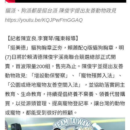
貓派、狗派都是挺台派 陳俊宇提出友善動物政見
https://youtu.be/KQJPwFmGGAQ
【記者陳宣良.李寶琴/羅東報導】
「挺美德」貓狗胸章正夯，賴蕭配Q版貓狗胸章，明
(7)日將於賴清德陳俊宇溪南聯合競選總部正式開
賣，首波限量200組，售完為止。陳俊宇並提出友善
動物政見: 「增設動保警察」、「寵物殯葬入法」、
「公園或綠地寵物友善空間入法」，並協助落實飼主
教育、生命教育，持續提倡終養不棄養、領養代替購
買，以從源頭管理、提高寵物登記率，讓台灣的動物
或寵物，都能受到很好的照顧。