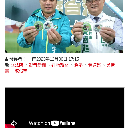
醫療養生
藝文展覽
溫馨關懷
議員民代選舉
校園動態
醫藥新訊
產業科技
時尚行業
專題講座
鄉鎮長村里長選舉
原住民動態
科技新知
我要爆料
衞生保健
美食料理
話說文史
五合一選舉
軍事新聞
網友爆料
活動專頁
產業招商
【博愛醫療公益服務隊】專欄
景點介紹
水色流光映城東～名家齊聚展藝風
讀者投稿
檢舉投訴
求職徵才
發佈者：
2023年12月06日 17:15
全國運動會
立法院
、
影音新聞
、
在地新聞
、
選舉
、
黃適超
、
民進
財經稅務
黨
、
陳俊宇
宜蘭國際童玩節
農林漁牧
宜蘭綠色博覽會
房產理財
運動賽事