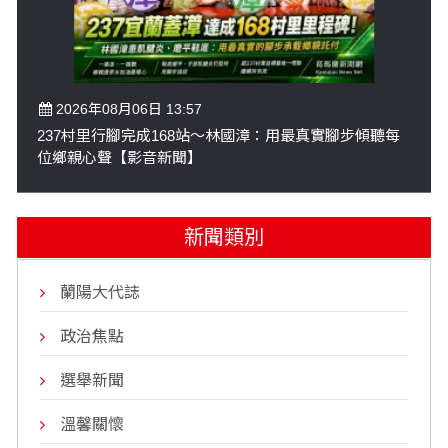
2026年08月06日 13:57
237村里行腳完成168站～林國漳：用最真實腳步傾聽每
位鄉親心聲【影音新聞】
新聞類別
蘭陽大代誌
政治焦點
選舉新聞
溫馨關懷