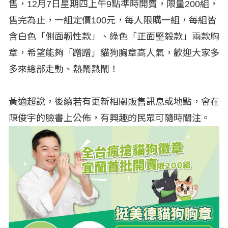
售，12月7日星期四上午9點準時開賣，限量200組，
售完為止，一組定價100元，每人限購一組，每組皆
含白色「側面韌性款」、綠色「正面堅毅款」兩款胸
章，希望能夠「蹭蹭」貓狗胸章高人氣，歡迎大家多
多來總部走動、熱鬧熱鬧！
黃適超說，後續若有更新相關販售訊息或地點，會在
陳俊宇的臉書上公佈，有興趣的民眾可隨時關注。