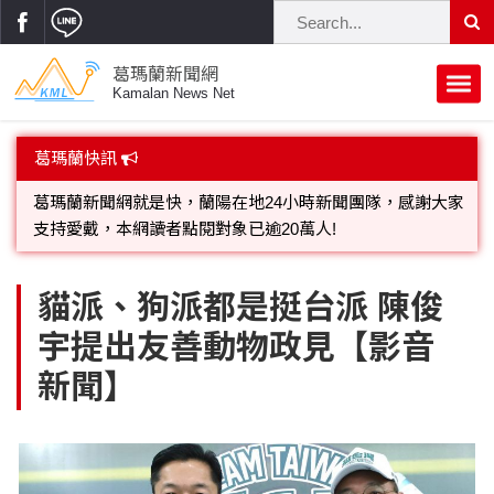
葛瑪蘭新聞網
Kamalan News Net
首頁
葛瑪蘭快訊
蘭陽大代誌
歡迎廣告託播，刊頭或新聞欄位:圖片或影音檔可連結指定官
網;詳洽各記者或聯繫：0910-259565洽詢。
獨家新聞
政治焦點
葛瑪蘭新聞網就是快，蘭陽在地24小時新聞團隊，感謝大家
立法院
選舉新聞
府會議題
貓派、狗派都是挺台派 陳俊
支持愛戴，本網讀者點閱對象已逾20萬人!
宇提出友善動物政見【影音
總統大選
溫馨關懷
黨政新聞
街坊大小事
新聞】
親子活動
藝文走廊
立委選舉
府院動態
交通警消
民俗薪傳
時尚你我他
公益行善
縣市長選舉
地方大小事
休閒旅遊