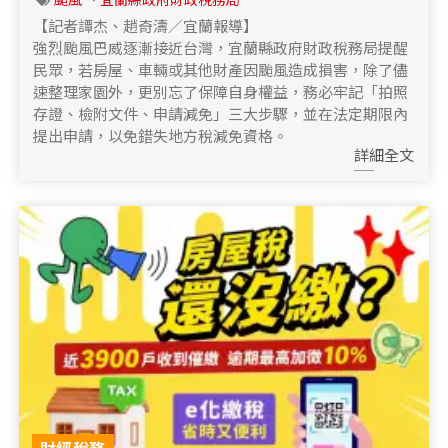
颱風
、
宜蘭縣政府財政稅務局
【記者譚杰、趙奇濤／宜蘭報導】
強烈颱風巴威逐漸接近台灣，宜蘭縣政府財政稅務局提醒
民眾，若房屋、車輛或其他財產因颱風造成損害，除了儘
速整理家園外，更別忘了保障自身權益，務必牢記「拍照
存證、檢附文件、申請減免」三大步驟，並在法定期限內
提出申請，以免錯失地方稅減免資格。
詳細全文