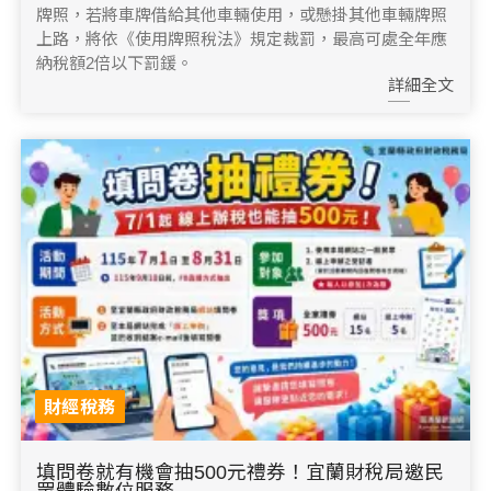
牌照，若將車牌借給其他車輛使用，或懸掛其他車輛牌照
上路，將依《使用牌照稅法》規定裁罰，最高可處全年應
納稅額2倍以下罰鍰。
詳細全文
財經稅務
填問卷就有機會抽500元禮券！宜蘭財稅局邀民
眾體驗數位服務