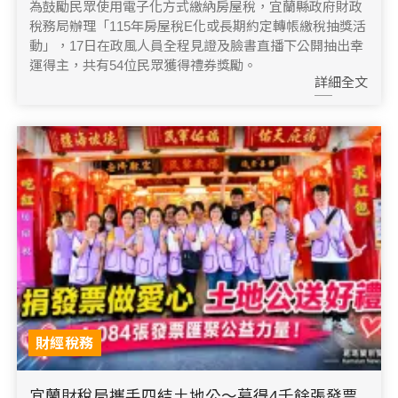
為鼓勵民眾使用電子化方式繳納房屋稅，宜蘭縣政府財政
稅務局辦理「115年房屋稅E化或長期約定轉帳繳稅抽獎活
動」，17日在政風人員全程見證及臉書直播下公開抽出幸
運得主，共有54位民眾獲得禮券獎勵。
詳細全文
財經稅務
宜蘭財稅局攜手四結土地公～募得4千餘張發票