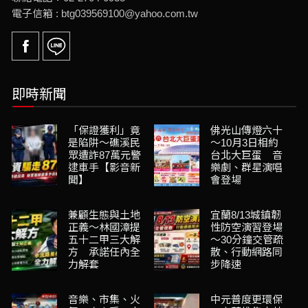
電子信箱 : btg039569100@yahoo.com.tw
即時新聞
「保證獲利」竟
佛光山傳燈六十
是陷阱～礁溪民
～10月3日相約
眾遭詐87萬元警
台北大巨蛋 音
逮車手【影音新
樂劇、群星演唱
聞】
會登場
兼顧生態與土地
宜蘭8/13城鎮韌
正義～林國漳提
性防空演習登場
五十二甲三大解
～30分鐘交管疏
方 承諾任內全
散、行動網路同
力解套
步降速
音樂、市集、火
中元普度更環保