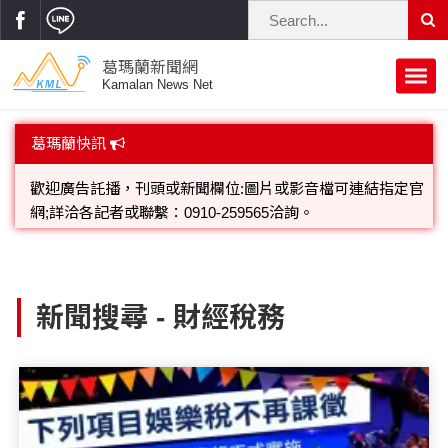
葛瑪蘭新聞網
Kamalan News Net
首頁
葛瑪蘭快訊
蘭陽大代誌
歡迎廣告託播，刊頭或新聞欄位:圖片或影音檔可連結指定官
網;詳洽各記者或聯繫：0910-259565洽詢。
獨家新聞
政治焦點
葛瑪蘭新聞網就是快，蘭陽在地24小時新聞團隊，感謝大家
立法院
選舉新聞
府會議題
支持愛戴，本網讀者點閱對象已逾20萬人!
新聞搜尋 - 財經稅務
總統大選
溫馨關懷
黨政新聞
街坊大小事
親子活動
藝文走廊
立委選舉
府院動態
交通警消
民俗薪傳
時尚你我他
公益行善
縣市長選舉
地方大小事
休閒旅遊