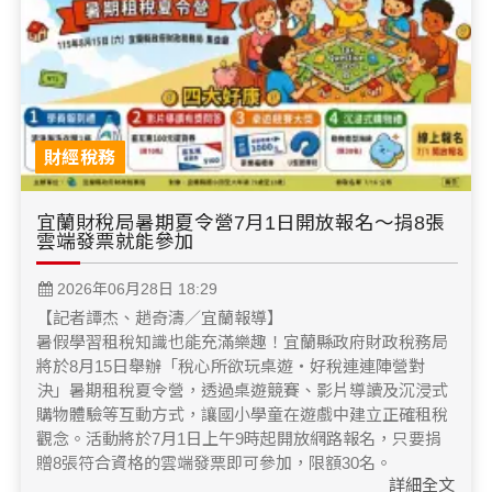
財經稅務
宜蘭財稅局暑期夏令營7月1日開放報名～捐8張
雲端發票就能參加
2026年06月28日 18:29
【記者譚杰、趙奇濤／宜蘭報導】
暑假學習租稅知識也能充滿樂趣！宜蘭縣政府財政稅務局
將於8月15日舉辦「稅心所欲玩桌遊‧好稅連連陣營對
決」暑期租稅夏令營，透過桌遊競賽、影片導讀及沉浸式
購物體驗等互動方式，讓國小學童在遊戲中建立正確租稅
觀念。活動將於7月1日上午9時起開放網路報名，只要捐
贈8張符合資格的雲端發票即可參加，限額30名。
詳細全文