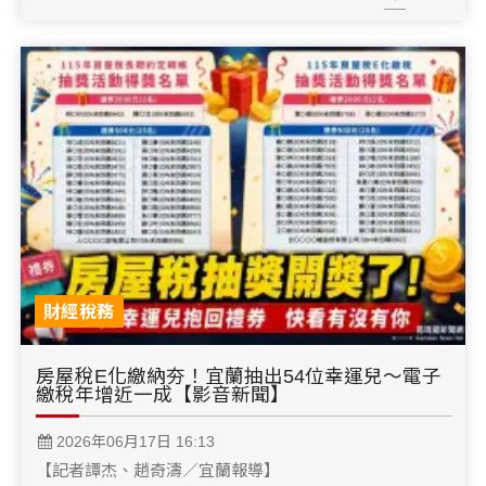
財經稅務
房屋稅E化繳納夯！宜蘭抽出54位幸運兒～電子
繳稅年增近一成【影音新聞】
2026年06月17日 16:13
【記者譚杰、趙奇濤／宜蘭報導】