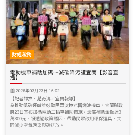
財經稅務
電動機車補助加碼～減碳降污護宜蘭【影音直
播】
2026年03月23日 16:02
【記者譚杰、趙奇濤／宜蘭報導】
為推動低碳運輸並鼓勵民眾汰換老舊燃油機車，宜蘭縣政
府23日宣布加碼電動二輪車補助措施，最高補助金額達3
萬300元，盼透過政策誘因，帶動民眾改用環保運具，共
同減少空氣污染與碳排放。