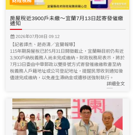
財經稅務
房屋稅近3900戶未繳～宜蘭7月13日起寄發催繳
通知
2026年07月08日 09:12
【記者譚杰、趙奇濤／宜蘭報導】
115年期房屋稅已於5月31日開徵截止，宜蘭縣目前仍有近
3,900戶納稅義務人尚未完成繳納。財政稅務局表示，將於
7月13日委由中華郵政以雙掛號方式寄發催繳繳款書至納
稅義務人戶籍地址或公司登記地址，提醒民眾收到通知後
儘速完成繳納，以免產生滯納金或遭移送強制執行。
詳細全文