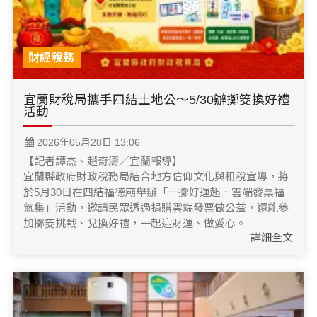
財經稅務
宜蘭財稅局攜手四結土地公～5/30辦擲筊換好禮
活動
2026年05月28日 13:06
【記者譚杰、趙奇濤／宜蘭報導】
宜蘭縣政府財政稅務局結合地方信仰文化與租稅宣導，將
於5月30日在四結福德廟舉辦「一擲好運起．雲端發票福
氣集」活動，邀請民眾透過捐贈雲端發票做公益，還能參
加擲筊挑戰、兌換好禮，一起迎財運、做愛心。
詳細全文