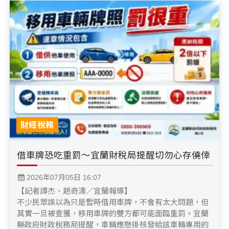
財經稅務
借車牌恐吃重罰～宜蘭財稅局提醒切勿心存僥倖
2026年07月05日 16:07
【記者譚杰、趙奇濤／宜蘭報導】
不少民眾誤以為只是暫時借用車牌，不會有太大問題，但
其實一旦被查獲，移用車牌的雙方都可能面臨重罰。宜蘭
縣政府財政稅務局提醒，車輛應懸掛核發給該車輛專用的