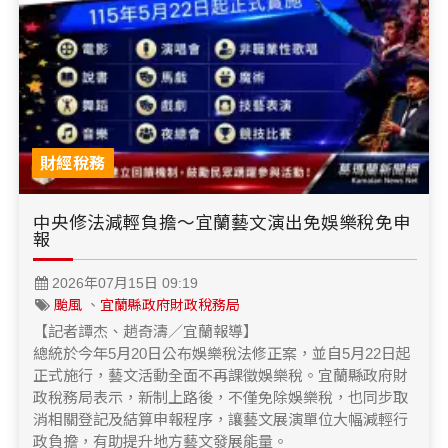
醫療養生
藝文展覽
溫馨關懷
議員民代選舉
校園動態
醫藥新訊
產業科技
時尚行業
專題講座
鄉鎮長村里長選舉
原住民動態
科技新知
我要爆料
衞生保健
美食料理
話說文史
五合一選舉
軍事新聞
網友爆料
活動專頁
產業招商
【博愛醫療公益服務隊】專欄
景點介紹
水色流光映城東～名家齊聚展藝風
財經稅務
讀者投稿
檢舉投訴
求職徵才
中央修法減輕負擔～宜蘭藝文演出免娛樂稅免申
全國運動會
財經稅務
報
宜蘭國際童玩節
農林漁牧
2026年07月15日 09:19
颱風
、
宜蘭縣政府財政稅務局
宜蘭綠色博覽會
房產理財
【記者譚杰、趙奇濤／宜蘭報導】
總統於今年5月20日公布娛樂稅法修正案，並自5月22日起
運動賽事
正式施行，藝文活動全面不再課徵娛樂稅。宜蘭縣政府財
政稅務局表示，新制上路後，不僅免除娛樂稅，也同步取
消相關登記及結算申報程序，讓藝文展演單位大幅減輕行
政負擔，有助提升地方藝文發展能量。