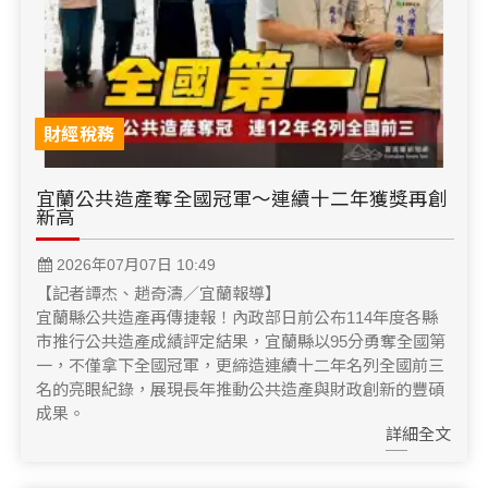
財經稅務
宜蘭公共造產奪全國冠軍～連續十二年獲獎再創
新高
2026年07月07日 10:49
【記者譚杰、趙奇濤／宜蘭報導】
宜蘭縣公共造產再傳捷報！內政部日前公布114年度各縣
市推行公共造產成績評定結果，宜蘭縣以95分勇奪全國第
一，不僅拿下全國冠軍，更締造連續十二年名列全國前三
名的亮眼紀錄，展現長年推動公共造產與財政創新的豐碩
成果。
詳細全文