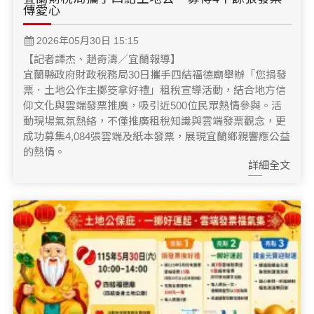
傳愛心
2026年05月30日 15:15
【記者譚杰、趙奇濤／宜蘭報導】
宜蘭縣政府財政稅務局30日攜手四結福德廟舉辦「您捐發
票．土地公作主擲筊拿好禮」租稅宣導活動，結合地方信
仰文化與雲端發票推廣，吸引近500位民眾熱情參與。活
動現場氣氛熱絡，不僅推廣租稅知識與雲端發票觀念，更
成功募集4,084張雲端及紙本發票，展現宜蘭鄉親響應公益
的熱情。
詳細全文