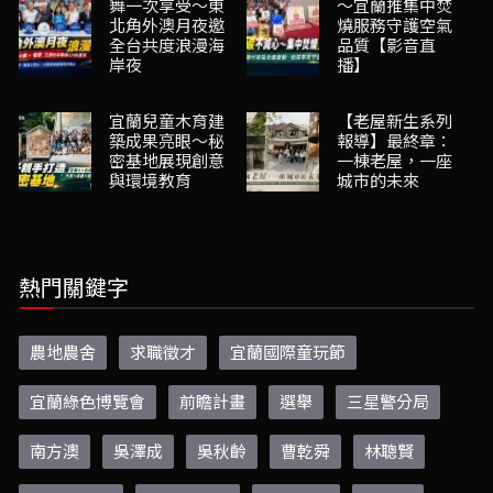
舞一次享受～東
～宜蘭推集中焚
北角外澳月夜邀
燒服務守護空氣
全台共度浪漫海
品質【影音直
岸夜
播】
宜蘭兒童木育建
【老屋新生系列
築成果亮眼～秘
報導】最終章：
密基地展現創意
一棟老屋，一座
與環境教育
城市的未來
熱門關鍵字
農地農舍
求職徵才
宜蘭國際童玩節
宜蘭綠色博覽會
前瞻計畫
選舉
三星警分局
南方澳
吳澤成
吳秋齡
曹乾舜
林聰賢