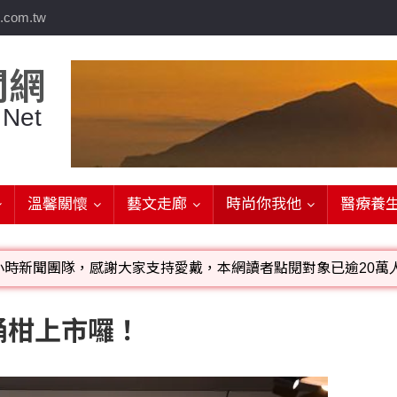
.com.tw
聞網
 Net
溫馨關懷
藝文走廊
時尚你我他
醫療養
小時新聞團隊，感謝大家支持愛戴，本網讀者點閱對象已逾20萬人
影音檔可連結指定官網;詳洽各記者或聯繫：0910-259565洽
桶柑上市囉！