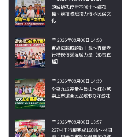
頭城搶孤停辦不喊卡～綁孤
棧、競技體驗接力傳承民俗文
化
2026年08月06日 14:58
百歲母親照顧數十載～宜蘭孝
行楷模傳遞溫暖力量【影音直
播】
2026年08月06日 14:39
全臺九成產量在員山～紅心芭
樂上市邀全民品嚐軟Q好滋味
2026年08月06日 13:57
237村里行腳完成168站～林國
漳：用最真實腳步傾聽每位鄉