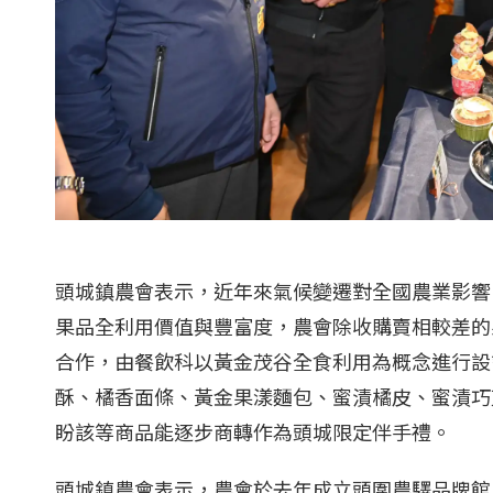
頭城鎮農會表示，近年來氣候變遷對全國農業影響
果品全利用價值與豐富度，農會除收購賣相較差的
合作，由餐飲科以黃金茂谷全食利用為概念進行設
酥、橘香面條、黃金果漾麵包、蜜漬橘皮、蜜漬巧
盼該等商品能逐步商轉作為頭城限定伴手禮。
頭城鎮農會表示，農會於去年成立頭圍農驛品牌館