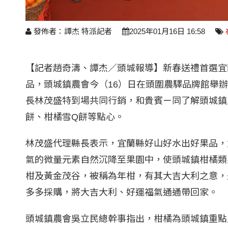
發佈者：譚杰 特派記者
2025年01月16日 16:58
【記者趙奇濤、譚杰／頭城報導】新春送禮首選宜
品，頭城鎮農會今（16）日在頭圍農驛品牌館舉
長林茂盛特到場共同行銷，和貴賓ㄧ同了解頭城鎮
餅、柑橘雪Q餅等點心。
林茂盛代理縣長表示，宜蘭縣好山好水出好果品，
氣的微量元素自然沉降至果園中，使頭城鎮柑橘類
柑及黃金茂谷，被稱為年柑，有其大吉大利之意，
多多採購，將大吉大利、好運福氣通通帶回家。
頭城鎮農會吳立民總幹事指出，柑橘為頭城鎮重點