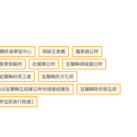
團終身學習中心
頭城五漁鐵
羅東鎮公所
產業發展所
壯圍鄉公所
宜蘭縣頭城鎮公所
宜蘭縣府勞工處
宜蘭縣府文化局
026宜蘭縣五結鄉公所快速連結廣告
宜蘭縣政府衛生局
原住民族行政處1