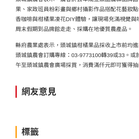
果、家政班員粉彩畫與鄉村攝影作品搭配花藝妝點
香咖啡與柑橘果凍花DIY體驗，讓現場充滿視覺
周末假期到品牌館走走、採購在地優質農產品。
縣府農業處表示，頭城鎮柑橘果品採收上市前均進
頭城鎮農會訂購專線：03-9773100轉39或33。
午至頭城鎮農會廣場採買，消費滿仟元即可獲得抽獎
網友意見
標籤