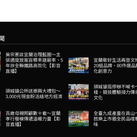
聞
吳宗憲談宜蘭治理藍圖～主
張適度放寬容積率建蔽率、5
宜蘭敬好生活再登文
年拚全縣鐵路高架化【影音
20組品牌、80件選
直播】
化創意力
頭城搶孤停辦不喊卡
頭城鎮公所送振興大禮包～
棧、競技體驗接力傳
3,000元現金盼活絡地方經濟
文化
百歲母親照顧數十載～宜蘭
全臺九成產量在員山
孝行楷模傳遞溫暖力量【影
芭樂上市邀全民品嚐
音直播】
味