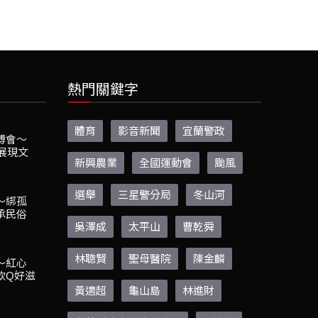
熱門關鍵字
體育
影音新聞
宜蘭警政
博會～
品展現文
新興農業
全國運動會
颱風
選舉
三星警分局
冬山河
～綁孤
承民俗
吳澤成
太平山
曹乾舜
林聰賢
聖母醫院
陳金麟
～紅心
軟Q好滋
黃適超
龜山島
林進財