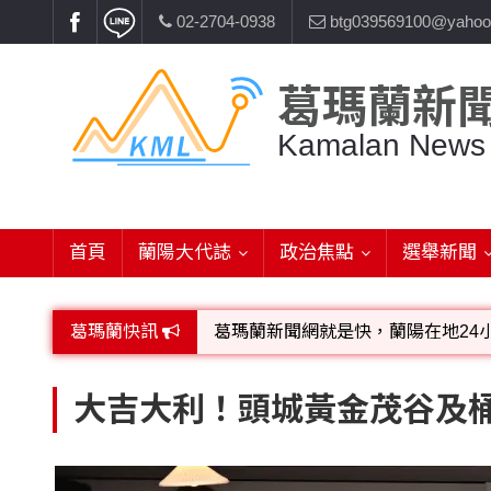
02-2704-0938
btg039569100@yahoo
葛瑪蘭新
Kamalan News
首頁
蘭陽大代誌
政治焦點
選舉新聞
葛瑪蘭快訊
葛瑪蘭新聞網就是快，蘭陽在地24
歡迎廣告託播，刊頭或新聞欄位:圖片或
大吉大利！頭城黃金茂谷及