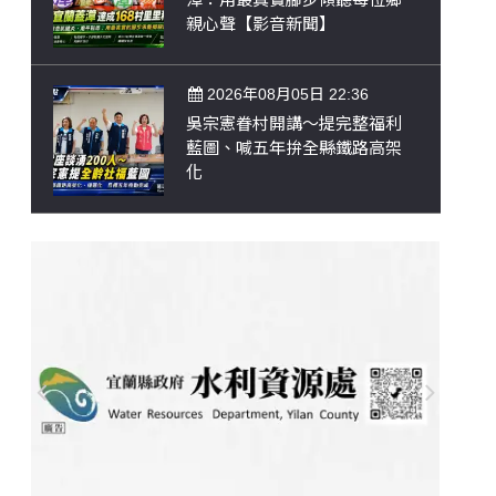
親心聲【影音新聞】
2026年08月05日 22:36
吳宗憲眷村開講～提完整福利
藍圖、喊五年拚全縣鐵路高架
化