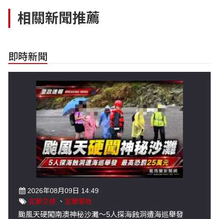
相關新聞推薦
即時新聞
2026年08月09日 14:49
宜蘭交通
、
宜蘭警政
颱風天硬闖南澳神秘沙灘～5人探海蝕洞遭海巡舉發