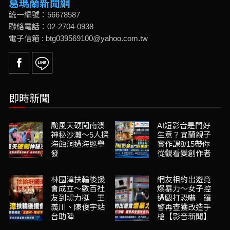
葛瑪蘭新聞網
統一編號：56678587
聯絡電話：02-2704-0938
電子信箱 : btg039569100@yahoo.com.tw
即時新聞
颱風天硬闖南澳
AI短影音是門好
神秘沙灘～5人探
生意？宜蘭親子
海蝕洞遭海巡舉
實作課8/15帶你
發
從觀看變創作者
林國漳扶輪後援
網友相約出遊竟
會成立～數百社
爆暴力～女子控
友到場力挺 王
遭毆打恐嚇 羅
義川、陳俊宇站
警再查獲改造手
台助陣
槍【影音新聞】