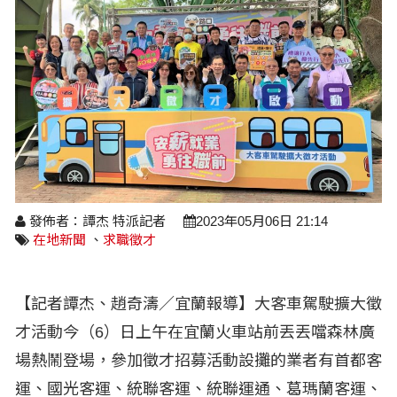
醫療養生
藝文展覽
溫馨關懷
議員民代選舉
校園動態
醫藥新訊
產業科技
時尚行業
專題講座
鄉鎮長村里長選舉
原住民動態
科技新知
我要爆料
衞生保健
美食料理
話說文史
五合一選舉
軍事新聞
網友爆料
活動專頁
產業招商
【博愛醫療公益服務隊】專欄
景點介紹
水色流光映城東～名家齊聚展藝風
讀者投稿
檢舉投訴
求職徵才
全國運動會
財經稅務
發佈者：譚杰 特派記者
2023年05月06日 21:14
在地新聞
、
求職徵才
宜蘭國際童玩節
農林漁牧
宜蘭綠色博覽會
房產理財
【記者譚杰、趙奇濤／宜蘭報導】大客車駕駛擴大徵
運動賽事
才活動今（6）日上午在宜蘭火車站前丟丟噹森林廣
場熱鬧登場，參加徵才招募活動設攤的業者有首都客
運、國光客運、統聯客運、統聯運通、葛瑪蘭客運、