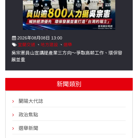
2026年08月08日 13:00
宜蘭交通
、
地方建設
、
選舉
吳宗憲員山宣講提產業三方向～爭取高薪工作、環保發
展並重
新聞類別
蘭陽大代誌
政治焦點
選舉新聞