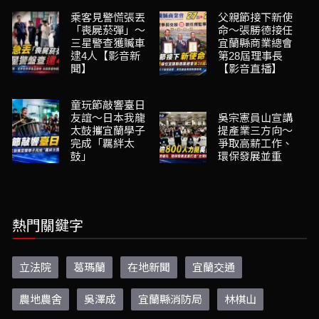
乘客見警慌張丟
父親節接下新使
「喪屍菸彈」～
命～張勝德接任
三星警查獲贓車
宜蘭縣商業總會
逮4人【影音新
第28屆理事長
聞】
【影音直播】
童玩節敲響臺日
友誼～日本我龍
吳宗憲員山宣講
太鼓攜宜蘭學子
提產業三方向～
完成「羈絆太
爭取高薪工作、
鼓」
環保發展並重
熱門關鍵字
立法院
葛瑪蘭
在地新聞
宜蘭交通
農地農舍
吳澤成
宜蘭縣消防局
林棋山