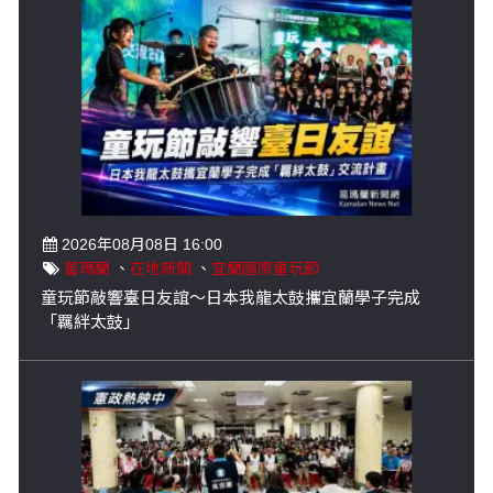
2026年08月08日 16:00
葛瑪蘭
、
在地新聞
、
宜蘭國際童玩節
童玩節敲響臺日友誼～日本我龍太鼓攜宜蘭學子完成
「羈絆太鼓」