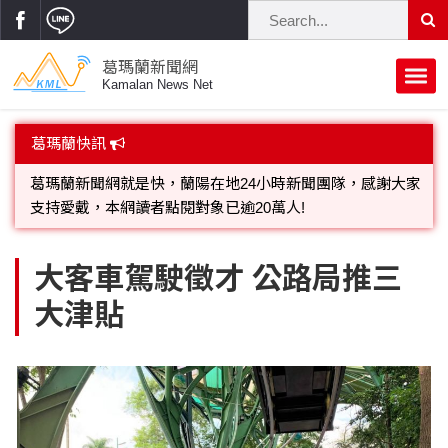
葛瑪蘭新聞網
Kamalan News Net
首頁
葛瑪蘭快訊
蘭陽大代誌
葛瑪蘭新聞網就是快，蘭陽在地24小時新聞團隊，感謝大家
支持愛戴，本網讀者點閱對象已逾20萬人!
獨家新聞
政治焦點
歡迎廣告託播，刊頭或新聞欄位:圖片或影音檔可連結指定官
立法院
選舉新聞
府會議題
大客車駕駛徵才 公路局推三
網;詳洽各記者或聯繫：0910-259565洽詢。
大津貼
總統大選
溫馨關懷
黨政新聞
街坊大小事
親子活動
藝文走廊
立委選舉
府院動態
交通警消
民俗薪傳
時尚你我他
公益行善
縣市長選舉
地方大小事
休閒旅遊