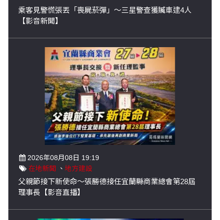
乘客見警慌張丟「喪屍菸彈」～三星警查獲贓車逮4人
【影音新聞】
2026年08月08日 19:19
在地新聞
、
地方建設
父親節接下新使命～張勝德接任宜蘭縣商業總會第28屆
理事長【影音直播】