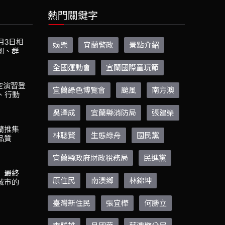
熱門關鍵字
月3日相
娛樂
宜蘭警政
景點介紹
劇、群
全國運動會
宜蘭國際童玩節
空演習登
宜蘭綠色博覽會
颱風
南方澳
、行動
吳澤成
宜蘭縣消防局
張建榮
蘭推集
林聰賢
生態綠舟
國民黨
品質
宜蘭縣政府財政稅務局
民進黨
】最終
原住民
南澳鄉
林錦坤
城市的
臺灣新住民
張宜樺
何勝立