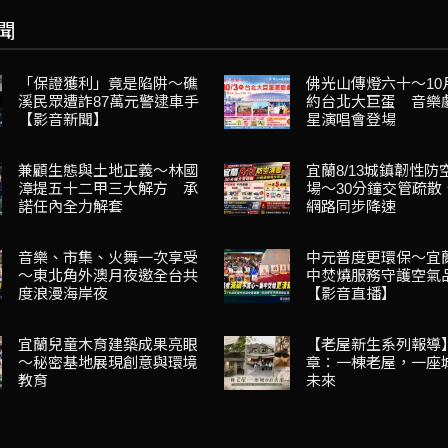
聞
「保證獲利」竟是陷阱～礁
佛光山傳燈六十～10
溪民眾遭詐87萬元警逮車手
約台北大巨蛋 音樂
【影音新聞】
星演唱會登場
兼顧生態與土地正義～林國
宜蘭8/13城鎮韌性防
漳提五十二甲三大解方 承
場～30分鐘交管疏散
諾任內全力解套
網路同步降速
音樂、市集、火舞一次享受
中元普度更環保～宜
～東北角外澳月夜邀全台共
中焚燒服務守護空氣
度浪漫海岸夜
【影音直播】
宜蘭兒童木育建築成果亮眼
【老屋新生系列報導
～秘密基地展現創意與環境
章：一棟老屋，一座
教育
未來