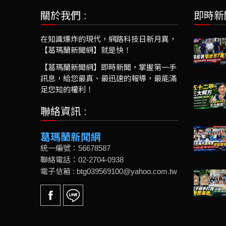
關於我們 :
即時新
在知識爆炸的現代，網路科技日新月異，
【葛瑪蘭新聞網】就是快！
【葛瑪蘭新聞網】即時新聞，掌握第一手
訊息，給您最真、最迅速的報導，最能滿
足您知的權利！
聯絡資訊 :
葛瑪蘭新聞網
統一編號：56678587
聯絡電話：02-2704-0938
電子信箱 : btg039569100@yahoo.com.tw