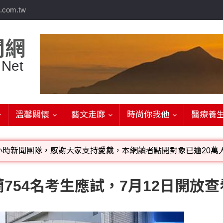
.com.tw
聞網
 Net
溫馨關懷
藝文走廊
時尚你我他
醫療養
小時新聞團隊，感謝大家支持愛戴，本網讀者點閱對象已逾20萬人
影音檔可連結指定官網;詳洽各記者或聯繫：0910-259565洽
754名考生應試，7月12日開放