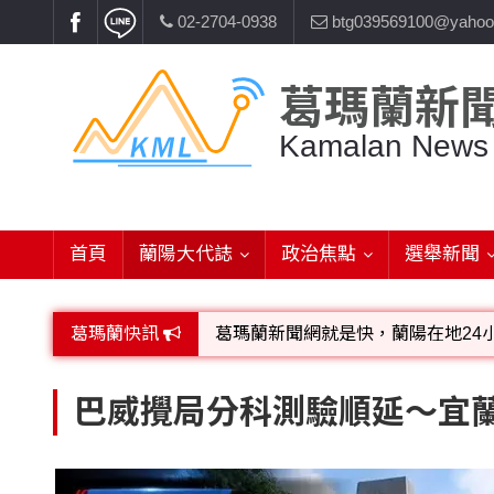
02-2704-0938
btg039569100@yahoo
葛瑪蘭新
Kamalan News
首頁
蘭陽大代誌
政治焦點
選舉新聞
葛瑪蘭快訊
葛瑪蘭新聞網就是快，蘭陽在地24
歡迎廣告託播，刊頭或新聞欄位:圖片或
巴威攪局分科測驗順延～宜蘭