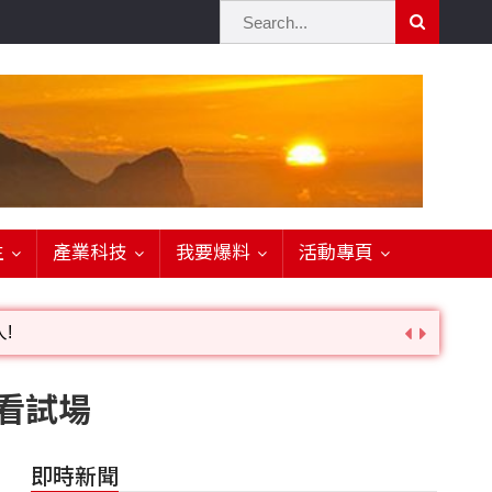
生
產業科技
我要爆料
活動專頁
!
詢。
查看試場
即時新聞