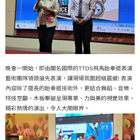
晚會一開始，即由聞名國際的TTDS飛馬跆拳道表演
藝術團隊領頭搶先表演，讓現場氛圍超級震撼! 表演
內容除了擅長的跆拳道技術外，更結合舞蹈、音樂、
特技空翻、木板擊破呈現專業、力與美的視覺效果，
精彩熱情的演出，令人大開眼界。