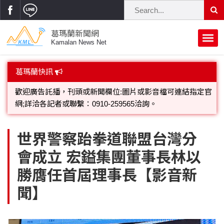
葛瑪蘭新聞網
Kamalan News Net
首頁
葛瑪蘭快訊
蘭陽大代誌
葛瑪蘭新聞網就是快，蘭陽在地24小時新聞團隊，感謝大家
支持愛戴，本網讀者點閱對象已逾20萬人!
獨家新聞
政治焦點
歡迎廣告託播，刊頭或新聞欄位:圖片或影音檔可連結指定官
立法院
選舉新聞
府會議題
世界警察跆拳道聯盟台灣分
網;詳洽各記者或聯繫：0910-259565洽詢。
會成立 宏鎰集團董事長林以
總統大選
溫馨關懷
黨政新聞
街坊大小事
勝膺任首屆理事長【影音新
親子活動
藝文走廊
立委選舉
府院動態
交通警消
聞】
民俗薪傳
時尚你我他
公益行善
縣市長選舉
地方大小事
休閒旅遊