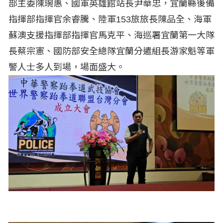
部主委陳琬惠、國軍英雄館站長尹華忠，宜蘭縣後備
指揮部指揮官余睿騰、陸軍153旅旅長陳品全、海軍
蘇澳支援指揮部指揮官馬克平、海巡署宜蘭第一大隊
長蔡宗憲、國防部安全總隊宜蘭分遣組長游家魁等軍
警人士多人到場，場面盛大。