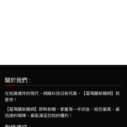
關於我們 :
在知識爆炸的現代，網路科技日新月異，【葛瑪蘭新聞網】就
是快！
【葛瑪蘭新聞網】即時新聞，掌握第一手訊息，給您最真、最
迅速的報導，最能滿足您知的權利！