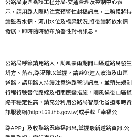
公路局東區養護工程分局-
交通管理及控制中心表
示，請用路人隨時注意預警性封橋訊息，工務段將持
續監看水情、河川水位及橋梁狀況,
將後續將依水情
發展，即時隨時發布預警性封橋訊息。
公路局呼籲請用路人，颱風豪雨期間山區道路易發生
坍方、落石,
路況難以掌握，請避免進入濱海及山區
道路，請用路人持續注意道路管制訊息，並預先規劃
行程行駛替代路線及相關應變措施，剛風過後山區道
路不穩定性高，請充分利用公路局智慧化省道即時資
訊服務網(http:/168.thb.gov.tw)
或手載「幸福公
路APP
」及收聽路況廣播訊息,
掌握最新道路資訊,
公