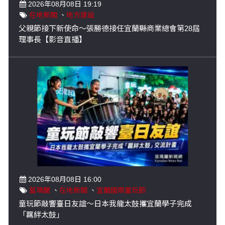
2026年08月08日 19:19
在地新聞
、
地方建設
父親節接下新使命～張勝德接任宜蘭縣商業總會第28屆
理事長【影音直播】
2026年08月08日 16:00
葛瑪蘭
、
在地新聞
、
宜蘭國際童玩節
童玩節敲響臺日友誼～日本我龍太鼓攜宜蘭學子完成
「羈絆太鼓」