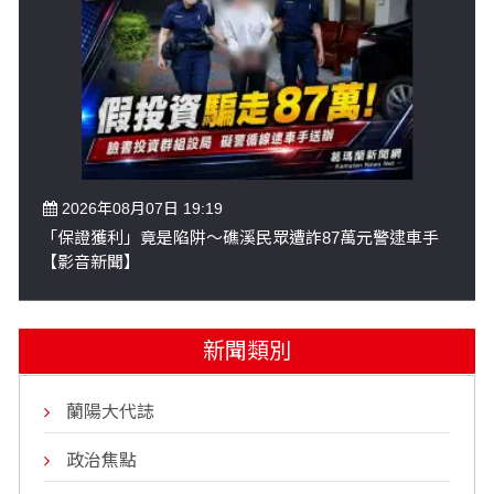
2026年08月07日 19:19
「保證獲利」竟是陷阱～礁溪民眾遭詐87萬元警逮車手
【影音新聞】
新聞類別
蘭陽大代誌
政治焦點