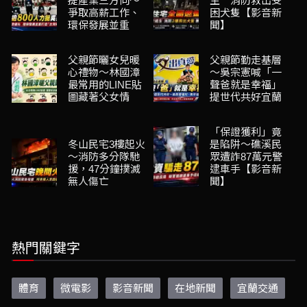
提產業三方向～
生 消防救出受
爭取高薪工作、
困犬隻【影音新
環保發展並重
聞】
父親節曬女兒暖
父親節勤走基層
心禮物～林國漳
～吳宗憲喊「一
最常用的LINE貼
聲爸就是幸福」
圖藏著父女情
提世代共好宜蘭
「保證獲利」竟
冬山民宅3樓起火
是陷阱～礁溪民
～消防多分隊馳
眾遭詐87萬元警
援，47分鐘撲滅
逮車手【影音新
無人傷亡
聞】
熱門關鍵字
體育
微電影
影音新聞
在地新聞
宜蘭交通