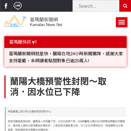
葛瑪蘭新聞網
Kamalan News Net
首頁
葛瑪蘭快訊
蘭陽大代誌
葛瑪蘭新聞網就是快，蘭陽在地24小時新聞團隊，感謝大家
支持愛戴，本網讀者點閱對象已逾20萬人!
獨家新聞
政治焦點
歡迎廣告託播，刊頭或新聞欄位:圖片或影音檔可連結指定官
立法院
選舉新聞
府會議題
蘭陽大橋預警性封閉～取
網;詳洽各記者或聯繫：0910-259565洽詢。
消．因水位已下降
總統大選
溫馨關懷
黨政新聞
街坊大小事
親子活動
藝文走廊
立委選舉
府院動態
交通警消
民俗薪傳
時尚你我他
公益行善
縣市長選舉
地方大小事
休閒旅遊