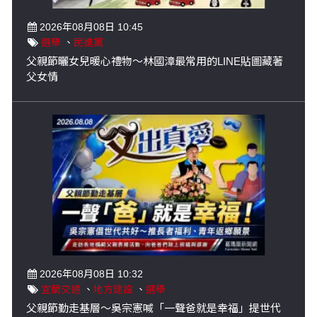
2026年08月08日 10:45
選舉
、
民進黨
父親節曬女兒暖心禮物～林國漳最常用的LINE貼圖藏著
父女情
2026年08月08日 10:32
宜蘭交通
、
地方建設
、
選舉
父親節勤走基層～吳宗憲喊「一聲爸就是幸福」提世代