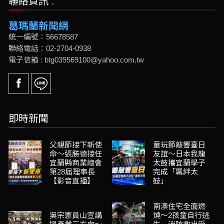
聯絡資訊 :
葛瑪蘭新聞網
統一編號：56678587
聯絡電話：02-2704-0938
電子信箱 : btg039569100@yahoo.com.tw
即時新聞
父親節接下新使
童玩節敲響臺日
命～張勝德接任
友誼～日本我龍
宜蘭縣商業總會
太鼓攜宜蘭學子
第28屆理事長
完成「羈絆太
【影音直播】
鼓」
南澳住宅全面燃
吳宗憲員山宣講
燒～2孩童自行逃