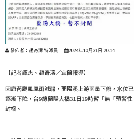
醫療養生
藝文展覽
溫馨關懷
議員民代選舉
校園動態
醫藥新訊
產業科技
時尚行業
專題講座
鄉鎮長村里長選舉
原住民動態
科技新知
我要爆料
衞生保健
美食料理
話說文史
五合一選舉
軍事新聞
網友爆料
活動專頁
產業招商
【博愛醫療公益服務隊】專欄
景點介紹
水色流光映城東～名家齊聚展藝風
發佈者：趙奇濤 特派員
2024年10月31日 20:14
讀者投稿
檢舉投訴
求職徵才
全國運動會
財經稅務
【記者譚杰、趙奇濤／宜蘭報導】
宜蘭國際童玩節
農林漁牧
因康芮颶風風雨減弱，蘭陽溪上游兩量下修，水位已
逐漸下降，台9
線蘭陽大橋31
日19
時暫「無「預警性
宜蘭綠色博覽會
房產理財
封橋。
運動賽事