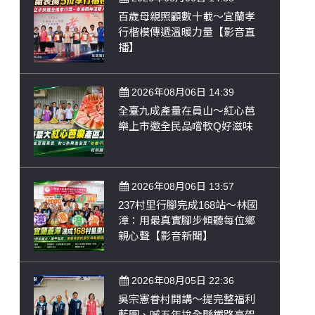
百歲母親照顧數十載～宜蘭孝
行楷模傳遞溫暖力量【影音直
播】
2026年08月06日 14:39
全臺九成產量在員山～紅心芭
樂上市邀全民品嚐軟Q好滋味
2026年08月06日 13:57
237村里行腳完成168站～林國
漳：用最真實腳步傾聽每位鄉
親心聲【影音新聞】
2026年08月05日 22:36
吳宗憲眷村開講～提完整福利
藍圖、喊五年拚全縣鐵路高架