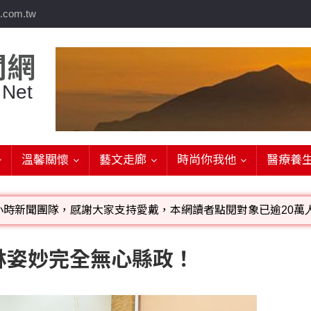
.com.tw
聞網
 Net
溫馨關懷
藝文走廊
時尚你我他
醫療養
小時新聞團隊，感謝大家支持愛戴，本網讀者點閱對象已逾20萬人
影音檔可連結指定官網;詳洽各記者或聯繫：0910-259565洽
林姿妙完全無心縣政！