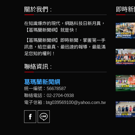
關於我們 :
即時新
在知識爆炸的現代，網路科技日新月異，
【葛瑪蘭新聞網】就是快！
【葛瑪蘭新聞網】即時新聞，掌握第一手
訊息，給您最真、最迅速的報導，最能滿
足您知的權利！
聯絡資訊 :
葛瑪蘭新聞網
統一編號：56678587
聯絡電話：02-2704-0938
電子信箱 : btg039569100@yahoo.com.tw