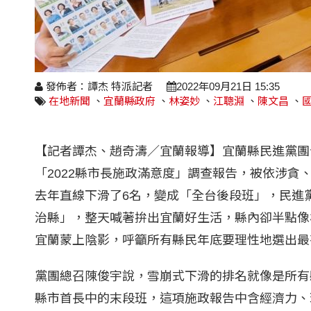
發佈者：譚杰 特派記者
2022年09月21日 15:35
在地新聞
、
宜蘭縣政府
、
林姿妙
、
江聰淵
、
陳文昌
、
【記者譚杰、趙奇濤／宜蘭報導】宜蘭縣民進黨團今
「2022縣市長施政滿意度」調查報告，被依涉
去年直線下滑了6名，變成「全台後段班」，民進
治縣」，整天喊著拚出宜蘭好生活，縣內卻半點像
宜蘭蒙上陰影，呼籲所有縣民年底要理性地選出最
黨團總召陳俊宇說，雪崩式下滑的排名就像是所有
縣市首長中的末段班，這項施政報告中含經濟力、