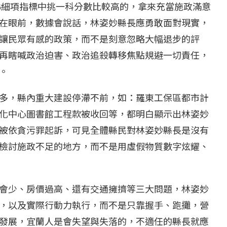
66細項指標中挑一科分數比較高的，拿來充當施政滿意
在眼前，數據會說話，林姿妙縣長應勇敢面對現實，
讓民眾有感的政策，而不是刻意忽略大幅退步的評
再瞎喊政治迫害、政治追殺轉移焦點規避一切責任，
。
多，縣內重大建設停滯不前，如：羅東工保區都市計
化中心圖書館工程款被收回等，都明白顯示出林姿妙
被依貪污罪起訴，可見全體縣民對林姿妙縣長是沒有
檢討施政不足的地方，而不是用虛假物質數字炫耀、
會少、房價過高、還有交通擁擠等三大問題，林姿妙
，以及實際行動力執行，而不是只靠握手、跑攤，營
發展，宜蘭人是會失望與失落的，不適任的縣長就應