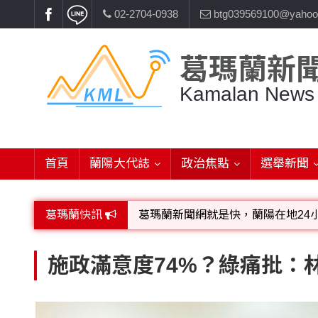
02-2704-0938
btg039569100@yahoo
葛瑪蘭新
Kamalan News
首頁
蘭陽大代誌
政治焦點
選舉新聞
葛瑪蘭快訊
葛瑪蘭新聞網就是快，蘭陽在地24
歡迎廣告託播，刊頭或新聞欄位:圖片或
施政滿意度74%？綠痛批：