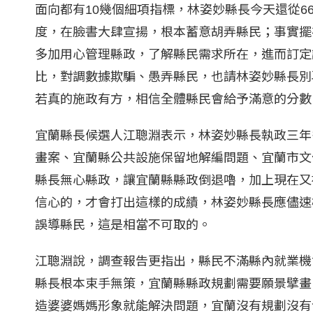
面向都有10幾個細項指標，林姿妙縣長今天還從
度，在臉書大肆宣揚，根本蓄意胡弄縣民；事實擺
多加用心管理縣政，了解縣民需求所在，進而訂定
比，對調數據欺騙、愚弄縣民，也請林姿妙縣長別
若真的施政有方，相信全體縣民會給予滿意的分數
宜蘭縣長候選人江聰淵表示，林姿妙縣長執政三年
畫案、宜蘭縣公共設施保留地解編問題、宜蘭市文
縣長無心縣政，讓宜蘭縣縣政倒退嚕，加上現在又
信心的，才會打出這樣的成績，林姿妙縣長應儘速
誤導縣民，這是相當不可取的。
江聰淵說，調查報告更指出，縣民不滿縣內就業機
縣長根本束手無策，宜蘭縣縣政規劃需要願景擘畫
造婆婆媽媽形象就能解決問題，宜蘭沒有規劃沒有