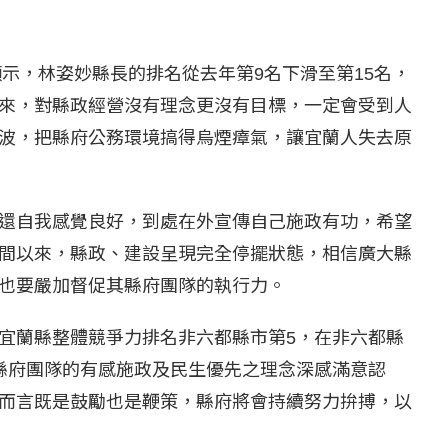
顯示，林姿妙縣長的排名從去年第9名下滑至第15名，
來，對縣政經營沒有理念更沒有目標，一定會受到人
波，把縣府公務環境搞得烏煙瘴氣，讓宜蘭人失去原
還自我感覺良好，到處在外宣傳自己施政有功，希望
間以來，縣政、建設呈現完全停擺狀態，相信廣大縣
也要嚴加督促其縣府團隊的執行力。
宜蘭縣整體競爭力排名非六都縣市第5，在非六都縣
於縣府團隊的有感施政及民生優先之理念深感滿意認
而言既是鼓勵也是鞭策，縣府將會持續努力拚搏，以