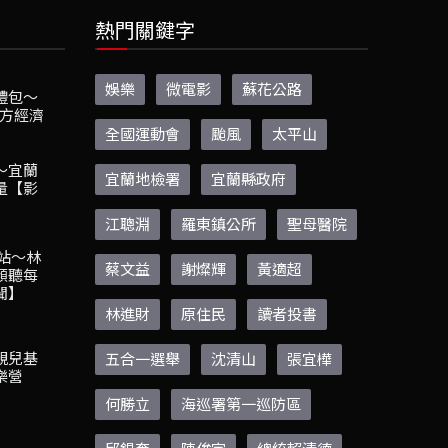
熱門關鍵字
娛樂
微電影
蘇花公路
禮包～
地方經濟
全國運動會
颱風
太平山
～宜蘭
宜蘭地檢署
宜蘭縣政府
量【影
江聰淵
羅東鎮公所
聖母醫院
8站～林
蔡文益
謝燦輝
黃適超
傾聽每
聞】
林進財
原住民
讀者投書
親兒基
五合一選舉
沈清山
張宜樺
樂營
何勝立
海巡署第一巡防區