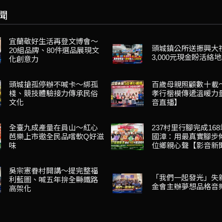
聞
宜蘭敬好生活再登文博會～
頭城鎮公所送振興大
20組品牌、80件選品展現文
3,000元現金盼活絡
化創意力
頭城搶孤停辦不喊卡～綁孤
百歲母親照顧數十載
棧、競技體驗接力傳承民俗
孝行楷模傳遞溫暖力
文化
音直播】
全臺九成產量在員山～紅心
237村里行腳完成16
芭樂上市邀全民品嚐軟Q好滋
國漳：用最真實腳步
味
位鄉親心聲【影音新
吳宗憲眷村開講～提完整福
「我們一起發光」失
利藍圖、喊五年拚全縣鐵路
金會主辦夢想品格音
高架化