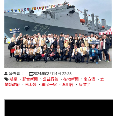
醫療養生
藝文展覽
溫馨關懷
議員民代選舉
校園動態
醫藥新訊
產業科技
時尚行業
專題講座
鄉鎮長村里長選舉
原住民動態
科技新知
我要爆料
衞生保健
美食料理
話說文史
五合一選舉
軍事新聞
網友爆料
活動專頁
產業招商
【博愛醫療公益服務隊】專欄
景點介紹
水色流光映城東～名家齊聚展藝風
讀者投稿
檢舉投訴
求職徵才
全國運動會
財經稅務
宜蘭國際童玩節
農林漁牧
發佈者：
2024年03月14日 22:35
娛樂
、
影音新聞
、
公益行善
、
在地新聞
、
南方澳
、
宜
宜蘭綠色博覽會
房產理財
蘭縣政府
、
林姿妙
、
軍民一家
、
李明哲
、
陳俊宇
運動賽事