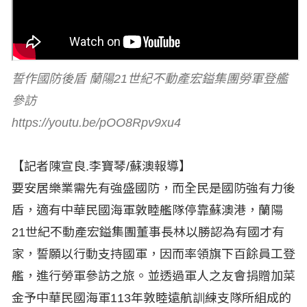
誓作國防後盾 蘭陽21世紀不動產宏鎰集團勞軍登艦
參訪
https://youtu.be/pOO8Rpv9xu4
【記者陳宣良.李寶琴/蘇澳報導】
要安居樂業需先有強盛國防，而全民是國防強有力後
盾，適有中華民國海軍敦睦艦隊停靠蘇澳港，蘭陽
21世紀不動產宏鎰集團董事長林以勝認為有國才有
家，誓願以行動支持國軍，因而率領旗下百餘員工登
艦，進行勞軍參訪之旅。並透過軍人之友會捐贈加菜
金予中華民國海軍113年敦睦遠航訓練支隊所組成的