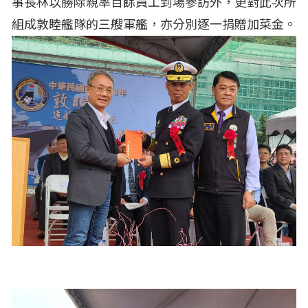
事長林以勝除親率百餘員工到場參訪外，更對此次所
組成敦睦艦隊的三艘軍艦，亦分別逐一捐贈加菜金。