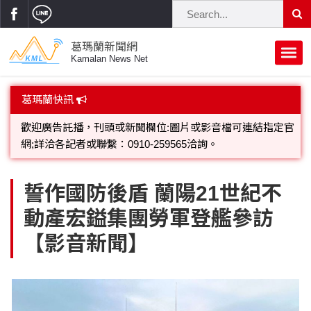
葛瑪蘭新聞網
Kamalan News Net
首頁
葛瑪蘭快訊
蘭陽大代誌
歡迎廣告託播，刊頭或新聞欄位:圖片或影音檔可連結指定官
網;詳洽各記者或聯繫：0910-259565洽詢。
獨家新聞
政治焦點
葛瑪蘭新聞網就是快，蘭陽在地24小時新聞團隊，感謝大家
立法院
選舉新聞
府會議題
誓作國防後盾 蘭陽21世紀不
支持愛戴，本網讀者點閱對象已逾20萬人!
動產宏鎰集團勞軍登艦參訪
總統大選
溫馨關懷
黨政新聞
街坊大小事
【影音新聞】
親子活動
藝文走廊
立委選舉
府院動態
交通警消
民俗薪傳
時尚你我他
公益行善
縣市長選舉
地方大小事
休閒旅遊