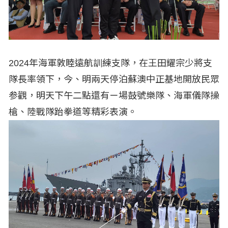
2024年海軍敦睦遠航訓練支隊，在王田耀宗少將支
隊長率領下，今、明兩天停泊蘇澳中正基地開放民眾
参觀，明天下午二點還有ㄧ場鼓號樂隊、海軍儀隊操
槍、陸戰隊跆拳道等精彩表演。