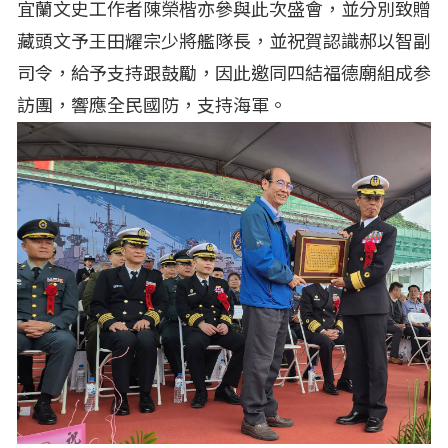
宜蘭文史工作者陳榮楷亦參與此次盛會，並分別致贈
藏頭文予王田耀宗少將艦隊長，並祝賀認識郝以智副
司令，給予支持跟鼓勵，因此邀同四結福德廟組成参
訪團，響應全民國防，支持海軍。